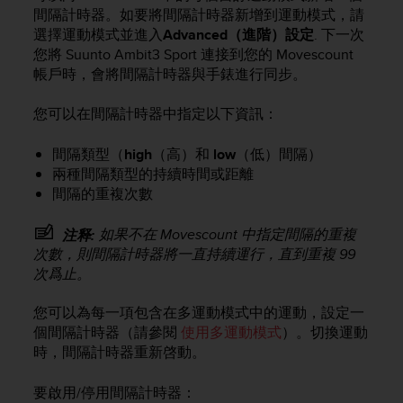
i
間隔計時器。如要將間隔計時器新增到運動模式，請
e
選擇運動模式並進入
Advanced（進階）設定
. 下一次
v
您將
Suunto Ambit3 Sport
連接到您的 Movescount
i
帳戶時，會將間隔計時器與手錶進行同步。
n
g
L
您可以在間隔計時器中指定以下資訊：
e
v
間隔類型（
high
（高）和
low
（低）間隔）
e
兩種間隔類型的持續時間或距離
l
間隔的重複次數
A
A
如果不在 Movescount 中指定間隔的重複
注释:
c
o
次數，則間隔計時器將一直持續運行，直到重複 99
n
次爲止。
f
o
您可以為每一項包含在多運動模式中的運動，設定一
r
個間隔計時器（請參閱
使用多運動模式
）。切換運動
m
時，間隔計時器重新啓動。
a
n
要啟用/停用間隔計時器：
c