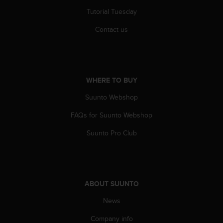
s
Tutorial Tuesday
(
W
Contact us
C
A
G
)
2
WHERE TO BUY
.
0
Suunto Webshop
a
n
FAQs for Suunto Webshop
d
Suunto Pro Club
a
c
h
i
e
ABOUT SUUNTO
v
i
News
n
g
Company info