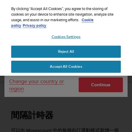
S
WE SHIP TO 75+ DESTINATIONS OVER THE
u
By clicking “Accept All Cookies”, you agree to the storing of
WORLD:
CLICK HERE TO SELECT YOURS
u
cookies on your device to enhance site navigation, analyze site
Your country or region:
usage, and assist in our marketing efforts.
Cookie
n
policy
Privacy policy
t
o
Cookies Settings
United States
i
s
Home
Support
Suunto Ambit3 Sport
使用者指南 - 2.5
c
Reject All
Currency: $ (USD)
o
m
Shipping only to United States
SUUNTO AMBIT3 SPORT 使用者指南 - 2.5
Accept All Cookies
m
i
t
Change your country or
Continue
t
region
e
間隔計時器
d
t
o
間隔計時器
a
c
h
可以向 Movescount 中的每個自訂運動模式新增一個