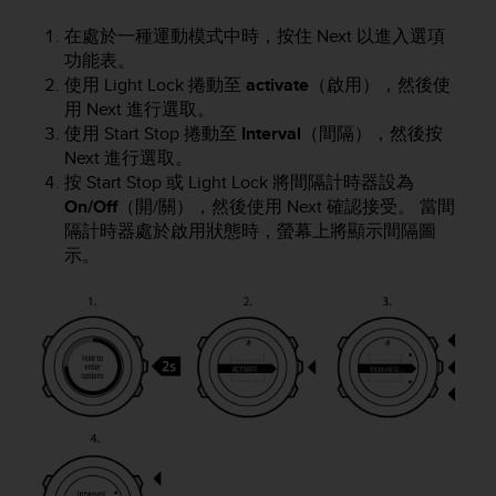
e
在處於一種運動模式中時，按住
Next
以進入選項
f
o
功能表。
r
使用
Light Lock
捲動至
activate
（啟用），然後使
t
用
Next
進行選取。
h
使用
Start Stop
捲動至
Interval
（間隔），然後按
i
Next
進行選取。
s
按
Start Stop
或
Light Lock
將間隔計時器設為
w
On/Off
（開/關），然後使用
Next
確認接受。 當間
e
隔計時器處於啟用狀態時，螢幕上將顯示間隔圖
b
示。
s
i
t
e
i
n
c
o
n
f
o