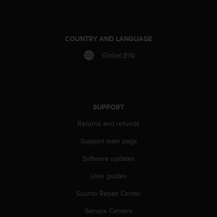
A
c
c
e
COUNTRY AND LANGUAGE
s
Global (EN)
s
i
b
i
l
i
SUPPORT
t
Returns and refunds
y
G
Support main page
u
i
Software updates
d
e
User guides
l
i
Suunto Repair Center
n
Service Centers
e