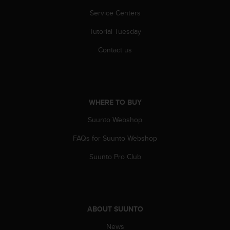
c
o
Service Centers
m
Tutorial Tuesday
p
l
Contact us
i
a
n
c
e
WHERE TO BUY
w
i
Suunto Webshop
t
h
FAQs for Suunto Webshop
o
t
Suunto Pro Club
h
e
r
a
c
ABOUT SUUNTO
c
News
e