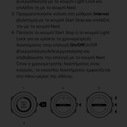
(Ενεργοποίηση) με το κουμπί
Light Lock
και
r
m
επιλέξτε τη με το κουμπί
Next
.
a
Πραγματοποιήστε κύλιση στη ρύθμιση
Interval
n
(Διάστημα) με το κουμπί
Start Stop
και επιλέξτε
c
την με το κουμπί
Next
.
e
Πατήστε το κουμπί
Start Stop
ή το κουμπί
Light
w
Lock
για να ορίσετε το χρονομετρητή
i
διαστήματος στην επιλογή
On/Off
On/Off
t
(Ενεργοποίηση/Απενεργοποίηση) και
h
επιβεβαιώστε την επιλογή με το κουμπί
Next
.
t
Όταν ο χρονομετρητής διαστήματος είναι
h
e
ενεργός, το εικονίδιο διαστήματος εμφανίζεται
W
στο πάνω μέρος της οθόνης.
e
b
C
o
n
t
e
n
t