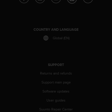
s
(
W
C
A
G
COUNTRY AND LANGUAGE
)
2
Global (EN)
.
0
a
n
d
SUPPORT
a
c
Returns and refunds
h
Support main page
i
e
Software updates
v
i
User guides
n
g
Suunto Repair Center