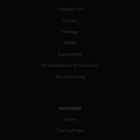
s
Company info
s
i
Careers
b
i
Heritage
l
i
Media
t
Sustainability
y
s
EU Declarations of Conformity
t
a
Whistleblowing
n
d
a
r
d
PARTNERS
s
.
Strava
P
l
TrainingPeaks
e