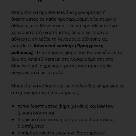
i
e
Μπορείτε να προσθέσετε ένα χρονομετρητή
v
διαστήματος σε κάθε προσαρμοσμένη λειτουργία
i
n
άθλησης στο Movescount. Για να προσθέσετε ένα
g
χρονομετρητή διαστήματος σε μια λειτουργία
L
άθλησης, επιλέξτε τη λειτουργία άθλησης και
e
μεταβείτε
Advanced settings (Προηγμένες
v
ρυθμίσεις)
. Την επόμενη φορά που θα συνδέσετε το
e
Suunto Ambit3 Vertical
στο λογαριασμό σας στο
l
Movescount, ο χρονομετρητής διαστήματος θα
A
συγχρονιστεί με το ρολόι.
A
c
o
Μπορείτε να καθορίσετε τις ακόλουθες πληροφορίες
n
στο χρονομετρητή διαστήματος:
f
o
τύποι διαστήματος (
high
(μεγάλο) και
low
low
r
(μικρό) διάστημα)
m
διάρκεια ή απόσταση και για τους δύο τύπους
a
διαστήματος
n
αριθμός επαναλήψεων των διαστημάτων
c