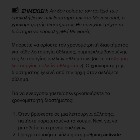
e
f
Αν δεν ορίσετε τον αριθμό των
ΣΗΜΕΙΩΣΗ:
o
επαναλήψεων των διαστημάτων στο Movescount, ο
r
χρονομετρητής διαστήματος θα συνεχίσει μέχρι το
t
διάστημα να επαναληφθεί 99 φορές.
h
i
Μπορείτε να ορίσετε τον χρονομετρητή διαστήματος
s
για κάθε λειτουργία άθλησης, συμπεριλαμβανομένης
w
της λειτουργίας πολλών αθλημάτων (δείτε στο
Χρήση
e
λειτουργίας πολλών αθλημάτων
). Ο χρονομετρητής
b
διαστήματος ξεκινά από την αρχή όταν αλλάζετε
s
άθλημα.
i
t
e
Για να ενεργοποιήσετε/απενεργοποιήσετε το
i
χρονομετρητή διαστήματος:
n
c
Όταν βρίσκεστε σε μια λειτουργία άθλησης,
o
πατήστε παρατεταμένα το κουμπί
Next
για να
n
μεταβείτε στο μενού επιλογών.
f
Πραγματοποιήστε κύλιση στη ρύθμιση
activate
o