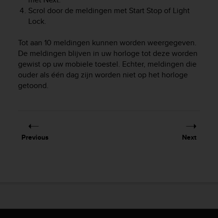
r
Scrol door de meldingen met
Start Stop
of
Light
m
Lock
.
a
n
c
Tot aan 10 meldingen kunnen worden weergegeven.
e
De meldingen blijven in uw horloge tot deze worden
w
gewist op uw mobiele toestel. Echter, meldingen die
i
ouder als één dag zijn worden niet op het horloge
t
getoond.
h
t
h
e
W
Previous
Next
e
b
C
o
n
t
e
n
t