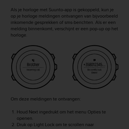
i
e
Als je horloge met Suunto-app is gekoppeld, kun je
v
op je horloge meldingen ontvangen van bijvoorbeeld
i
inkomende gesprekken of sms-berichten. Als er een
n
melding binnenkomt, verschijnt er een pop-up op het
g
horloge.
L
e
v
e
l
A
A
c
o
n
f
o
Om deze meldingen te ontvangen:
r
m
Houd
Next
ingedrukt om het menu Opties te
a
openen.
n
Druk op
Light Lock
om te scrollen naar
c