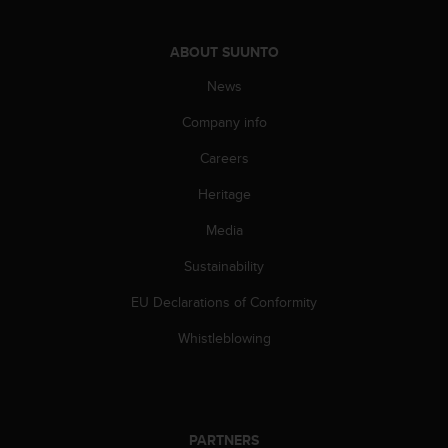
c
o
m
ABOUT SUUNTO
p
l
News
i
a
Company info
n
Careers
c
e
Heritage
w
i
Media
t
h
Sustainability
o
t
EU Declarations of Conformity
h
Whistleblowing
e
r
a
c
c
PARTNERS
e