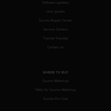
s
Software updates
(
User guides
W
C
Suunto Repair Center
A
G
Service Centers
)
2
Tutorial Tuesday
.
0
Contact us
a
n
d
a
c
WHERE TO BUY
h
Suunto Webshop
i
e
FAQs for Suunto Webshop
v
i
Suunto Pro Club
n
g