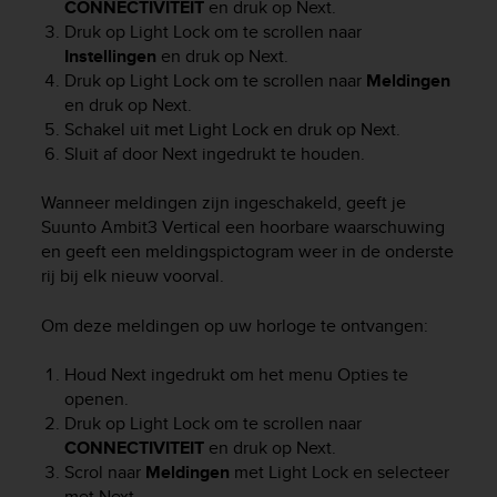
CONNECTIVITEIT
en druk op
Next
.
e
Druk op
Light Lock
om te scrollen naar
f
Instellingen
en druk op
Next
.
o
Druk op
Light Lock
om te scrollen naar
Meldingen
r
en druk op
Next
.
t
h
Schakel uit met
Light Lock
en druk op
Next
.
i
Sluit af door
Next
ingedrukt te houden.
s
w
Wanneer meldingen zijn ingeschakeld, geeft je
e
Suunto Ambit3 Vertical
een hoorbare waarschuwing
b
en geeft een meldingspictogram weer in de onderste
s
rij bij elk nieuw voorval.
i
t
Om deze meldingen op uw horloge te ontvangen:
e
i
n
Houd
Next
ingedrukt om het menu Opties te
c
openen.
o
Druk op
Light Lock
om te scrollen naar
n
CONNECTIVITEIT
en druk op
Next
.
f
Scrol naar
Meldingen
met
Light Lock
en selecteer
o
met
Next
.