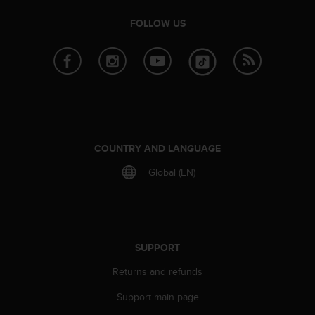
A
FOLLOW US
c
c
e
s
s
i
b
i
l
COUNTRY AND LANGUAGE
i
t
Global (EN)
y
G
u
i
d
SUPPORT
e
l
Returns and refunds
i
n
Support main page
e