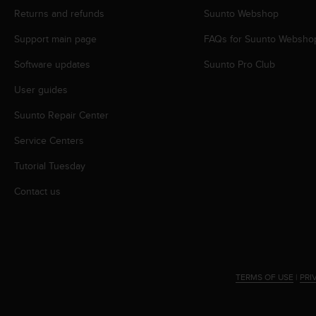
A
Returns and refunds
Suunto Webshop
c
Support main page
FAQs for Suunto Websho
c
e
Software updates
Suunto Pro Club
s
s
User guides
i
b
Suunto Repair Center
i
l
Service Centers
i
Tutorial Tuesday
t
y
Contact us
G
u
i
d
e
l
TERMS OF USE
|
PRI
i
n
e