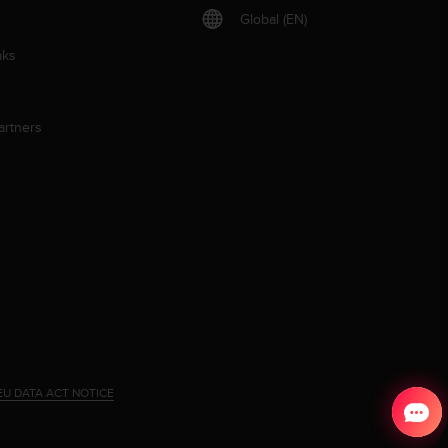
Global (EN)
aks
artners
EU DATA ACT NOTICE