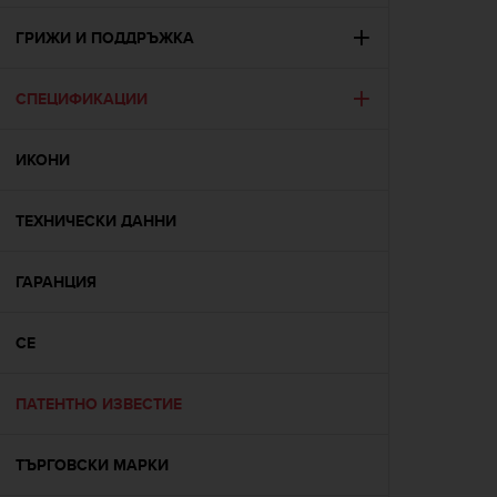
e
f
ГРИЖИ И ПОДДРЪЖКА
o
r
СПЕЦИФИКАЦИИ
t
h
i
ИКОНИ
s
w
e
ТЕХНИЧЕСКИ ДАННИ
b
s
i
ГАРАНЦИЯ
t
e
CE
i
n
c
ПАТЕНТНО ИЗВЕСТИЕ
o
n
f
ТЪРГОВСКИ МАРКИ
o