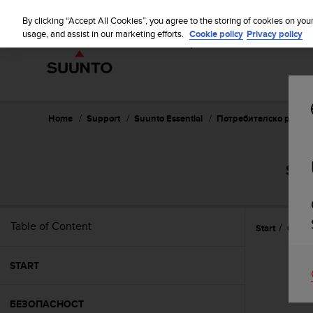
S
WE SH
u
By clicking “Accept All Cookies”, you agree to the storing of cookies on you
u
usage, and assist in our marketing efforts.
Cookie policy
Privacy policy
n
t
o
i
s
c
Home
Support
Suunto Essential
Потребителско ръково
o
m
m
SUU
i
t
t
e
Table of Content
Start
Спец
d
t
o
START
a
c
h
БЕЗОПАСНОСТ