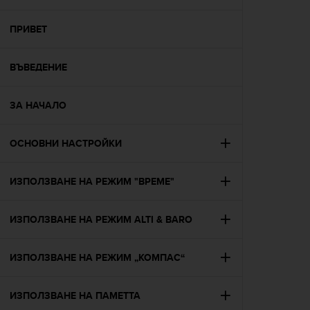
i
e
v
ПРИВЕТ
i
n
ВЪВЕДЕНИЕ
g
L
e
ЗА НАЧАЛО
v
e
l
ОСНОВНИ НАСТРОЙКИ
A
A
c
ИЗПОЛЗВАНЕ НА РЕЖИМ "ВРЕМЕ"
o
n
ИЗПОЛЗВАНЕ НА РЕЖИМ ALTI & BARO
f
o
r
ИЗПОЛЗВАНЕ НА РЕЖИМ „КОМПАС“
m
a
n
ИЗПОЛЗВАНЕ НА ПАМЕТТА
c