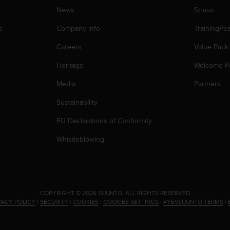
News
Strava
p
Company info
TrainingPe
Careers
Value Pack
Heritage
Welcome P
Media
Partners
Sustainability
EU Declarations of Conformity
Whistleblowing
.
COPYRIGHT © 2026 SUUNTO.
ALL RIGHTS RESERVED.
VACY POLICY
|
SECURITY
|
COOKIES
|
COOKIES SETTINGS
|
#YESSUUNTO TERMS
|