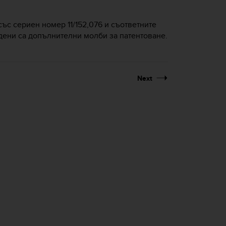
ъс сериен номер 11/152,076 и съответните
дени са допълнителни молби за патентоване.
Next