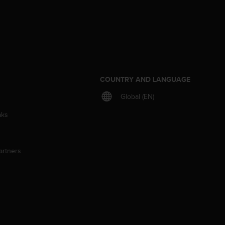
S
COUNTRY AND LANGUAGE
Global (EN)
aks
artners