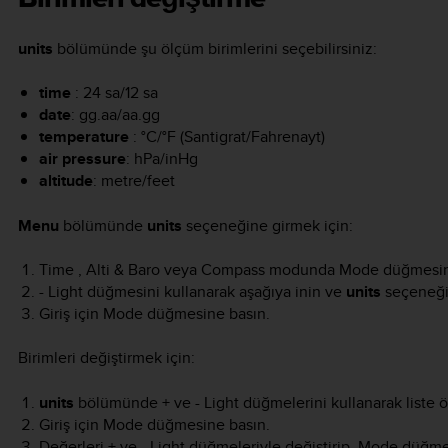
units
bölümünde şu ölçüm birimlerini seçebilirsiniz:
time
: 24 sa/12 sa
date
: gg.aa/aa.gg
temperature
: °C/°F (Santigrat/Fahrenayt)
air pressure
: hPa/inHg
altitude
: metre/feet
Menu
bölümünde
units
seçeneğine girmek için:
Time
,
Alti & Baro
veya
Compass
modunda
Mode
düğmesini
- Light
düğmesini kullanarak aşağıya inin ve
units
seçeneği
Giriş için
Mode
düğmesine basın.
Birimleri değiştirmek için:
units
bölümünde
+
ve
- Light
düğmelerini kullanarak liste ö
Giriş için
Mode
düğmesine basın.
Değerleri
+
ve
- Light
düğmeleriyle değiştirip,
Mode
düğmes