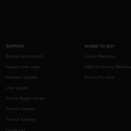
r
m
a
n
c
e
w
i
SUPPORT
WHERE TO BUY
t
h
Returns and refunds
Suunto Webshop
t
h
Support main page
FAQs for Suunto Websho
e
Software updates
Suunto Pro Club
W
e
User guides
b
C
Suunto Repair Center
o
n
Service Centers
t
e
Tutorial Tuesday
n
Contact us
t