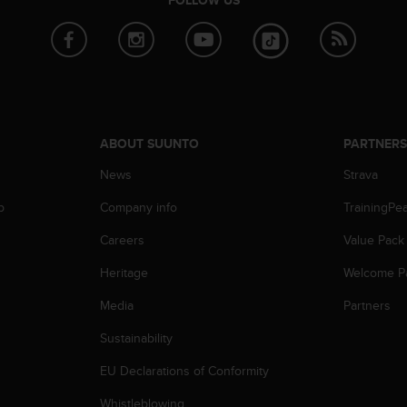
FOLLOW US
ABOUT SUUNTO
PARTNER
News
Strava
p
Company info
TrainingPe
Careers
Value Pack
Heritage
Welcome P
Media
Partners
Sustainability
EU Declarations of Conformity
Whistleblowing