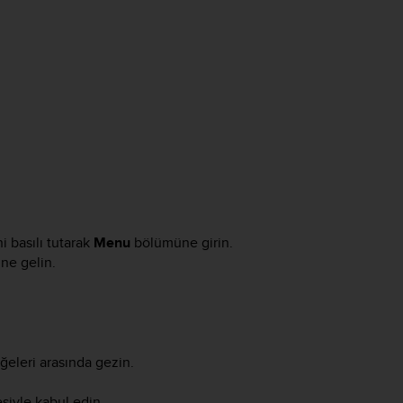
 basılı tutarak
Menu
bölümüne girin.
ne gelin.
ğeleri arasında gezin.
iyle kabul edin.