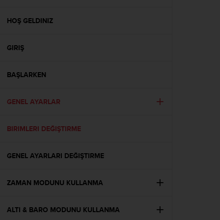
i
e
v
HOŞ GELDINIZ
i
n
GIRIŞ
g
L
e
BAŞLARKEN
v
e
l
GENEL AYARLAR
A
A
c
BIRIMLERI DEĞIŞTIRME
o
n
GENEL AYARLARI DEĞIŞTIRME
f
o
r
ZAMAN MODUNU KULLANMA
m
a
n
ALTI & BARO MODUNU KULLANMA
c