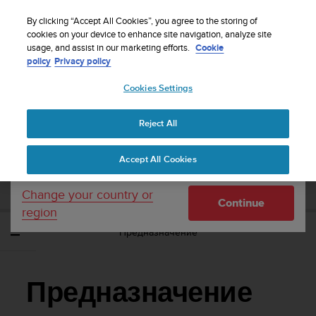
S
WE SHIP TO 75+ DESTINATIONS OVER THE
u
By clicking “Accept All Cookies”, you agree to the storing of
WORLD:
CLICK HERE TO SELECT YOURS
u
cookies on your device to enhance site navigation, analyze site
Your country or region:
usage, and assist in our marketing efforts.
Cookie
n
policy
Privacy policy
t
o
Cookies Settings
United States
i
s
Home
Support
Suunto Sonic
Потребителско ръководство
c
Reject All
Currency: $ (USD)
o
m
Shipping only to United States
SUUNTO SONIC ПОТРЕБИТЕЛСКО
Accept All Cookies
m
РЪКОВОДСТВО
i
t
Change your country or
Continue
t
region
e
Предназначение
d
t
o
a
Предназначение
c
h