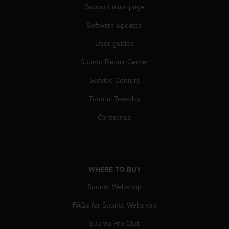
r
Support main page
m
a
Software updates
n
c
User guides
e
Suunto Repair Center
w
i
Service Centers
t
h
Tutorial Tuesday
t
h
Contact us
e
W
e
b
C
WHERE TO BUY
o
n
Suunto Webshop
t
FAQs for Suunto Webshop
e
n
Suunto Pro Club
t