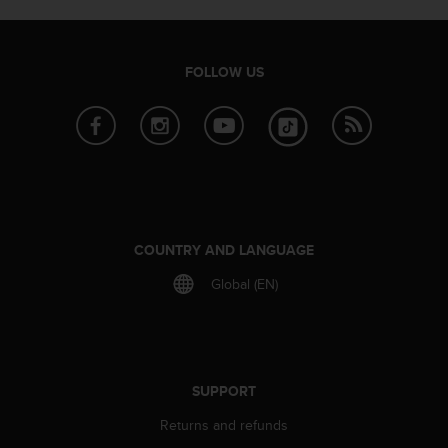
e
f
o
FOLLOW US
r
t
h
i
s
w
e
b
s
COUNTRY AND LANGUAGE
i
t
Global (EN)
e
i
n
c
o
SUPPORT
n
f
Returns and refunds
o