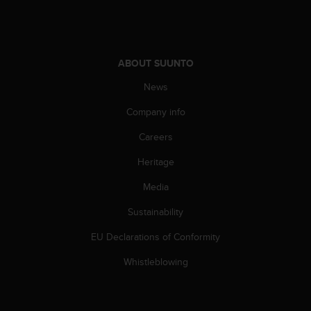
A
c
c
e
ABOUT SUUNTO
s
s
News
i
b
Company info
i
l
Careers
i
Heritage
t
y
Media
G
u
Sustainability
i
d
EU Declarations of Conformity
e
l
Whistleblowing
i
n
e