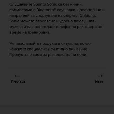
i
Слушалките
Suunto Sonic
са безжични,
e
съвместими с Bluetooth® слушалки, проектирани и
v
направени за спортуване на открито. С
Suunto
i
n
Sonic
можете безопасно и удобно да слушате
g
музика и да провеждате телефонни разговори по
L
време на тренировка.
e
v
Не използвайте продукта в ситуации, които
e
изискват специално или пълно внимание.
l
Продуктът е само за развлекателни цели.
A
A
c
o
n
f
Previous
Next
o
r
m
a
n
c