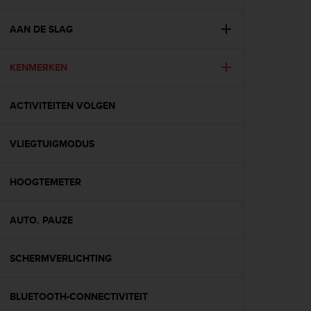
i
e
v
AAN DE SLAG
i
n
KENMERKEN
g
L
e
ACTIVITEITEN VOLGEN
v
e
l
VLIEGTUIGMODUS
A
A
c
HOOGTEMETER
o
n
AUTO. PAUZE
f
o
r
SCHERMVERLICHTING
m
a
n
BLUETOOTH-CONNECTIVITEIT
c