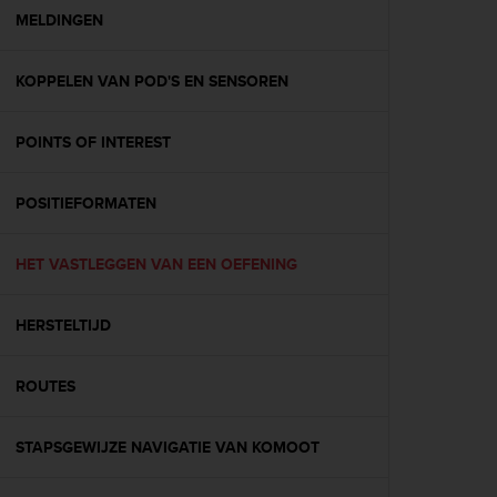
A
MELDINGEN
c
c
KOPPELEN VAN POD'S EN SENSOREN
e
s
s
POINTS OF INTEREST
i
b
i
POSITIEFORMATEN
l
i
t
HET VASTLEGGEN VAN EEN OEFENING
y
G
HERSTELTIJD
u
i
d
ROUTES
e
l
i
STAPSGEWIJZE NAVIGATIE VAN KOMOOT
n
e