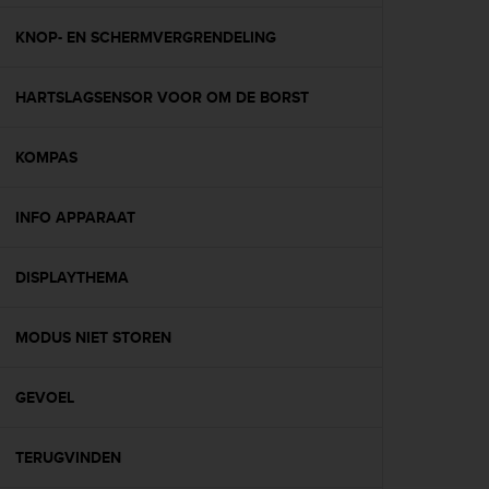
e
f
KNOP- EN SCHERMVERGRENDELING
o
r
HARTSLAGSENSOR VOOR OM DE BORST
t
h
i
KOMPAS
s
w
e
INFO APPARAAT
b
s
i
DISPLAYTHEMA
t
e
MODUS NIET STOREN
i
n
c
GEVOEL
o
n
f
TERUGVINDEN
o