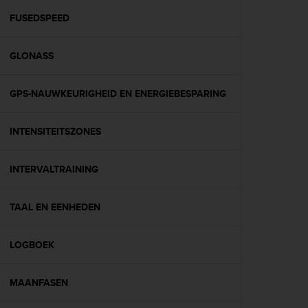
r
m
FUSEDSPEED
a
n
GLONASS
c
e
w
GPS-NAUWKEURIGHEID EN ENERGIEBESPARING
i
t
h
INTENSITEITSZONES
t
h
e
INTERVALTRAINING
W
e
TAAL EN EENHEDEN
b
C
o
LOGBOEK
n
t
e
MAANFASEN
n
t