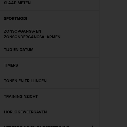
s
SLAAP METEN
(
W
SPORTMODI
C
A
G
ZONSOPGANGS- EN
)
ZONSONDERGANGSALARMEN
2
.
TIJD EN DATUM
0
a
n
TIMERS
d
a
TONEN EN TRILLINGEN
c
h
i
TRAININGINZICHT
e
v
i
HORLOGEWEERGAVEN
n
g