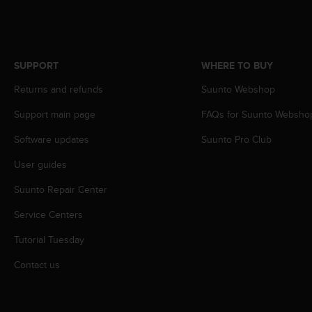
s
(
W
C
A
SUPPORT
WHERE TO BUY
G
Returns and refunds
Suunto Webshop
)
2
Support main page
FAQs for Suunto Websho
.
0
Software updates
Suunto Pro Club
a
n
User guides
d
a
Suunto Repair Center
c
Service Centers
h
i
Tutorial Tuesday
e
v
Contact us
i
n
g