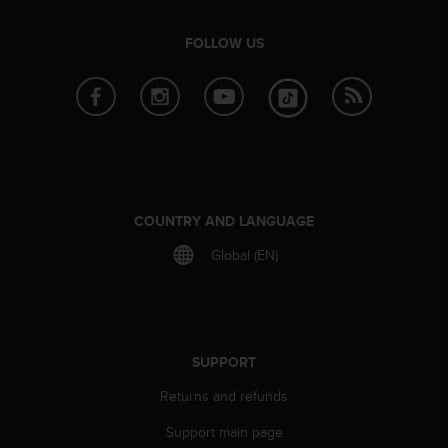
r
m
FOLLOW US
a
n
c
e
w
i
t
h
t
COUNTRY AND LANGUAGE
h
e
Global (EN)
W
e
b
C
o
SUPPORT
n
t
Returns and refunds
e
n
Support main page
t