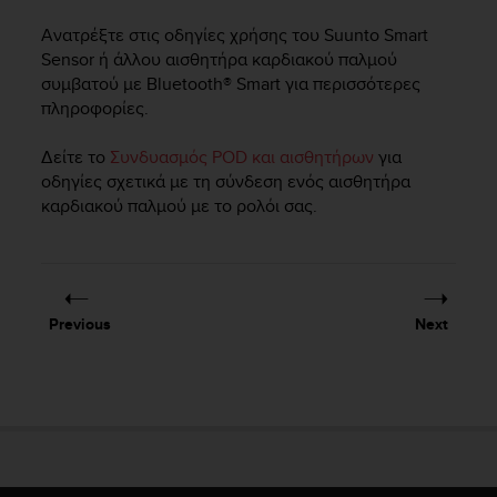
e
Ανατρέξτε στις οδηγίες χρήσης του Suunto Smart
f
Sensor ή άλλου αισθητήρα καρδιακού παλμού
o
r
συμβατού με Bluetooth® Smart για περισσότερες
t
πληροφορίες.
h
i
Δείτε το
Συνδυασμός POD και αισθητήρων
για
s
οδηγίες σχετικά με τη σύνδεση ενός αισθητήρα
w
καρδιακού παλμού με το ρολόι σας.
e
b
s
i
t
Previous
Next
e
i
n
c
o
n
f
o