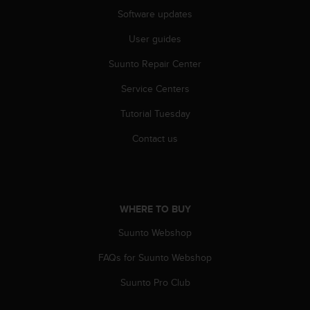
A
Software updates
c
User guides
c
e
Suunto Repair Center
s
s
Service Centers
i
b
Tutorial Tuesday
i
l
Contact us
i
t
y
G
u
WHERE TO BUY
i
Suunto Webshop
d
e
FAQs for Suunto Webshop
l
i
Suunto Pro Club
n
e