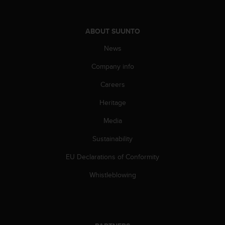
s
(
W
ABOUT SUUNTO
C
A
News
G
)
Company info
2
Careers
.
0
Heritage
a
n
Media
d
a
Sustainability
c
h
EU Declarations of Conformity
i
Whistleblowing
e
v
i
n
g