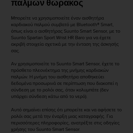
i
παλμών θώρακος
e
v
Μπορείτε να χρησιμοποιείτε έναν αισθητήρα
i
καρδιακού παλμού συμβατό με Bluetooth® Smart,
n
g
όπως είναι ο αισθητήρας Suunto Smart Sensor, με το
L
Suunto Spartan Sport Wrist HR Baro
για να έχετε
e
ακριβή στοιχεία σχετικά με την ένταση της άσκησής
v
σας.
e
l
Αν χρησιμοποιείτε το Suunto Smart Sensor, έχετε το
A
πρόσθετο πλεονέκτημα της μνήμης καρδιακών
A
παλμών. Η μνήμη του αισθητήρα αποθηκεύει
c
δεδομένα προσωρινά σε περίπτωση που διακοπεί η
o
n
σύνδεση με το ρολόι σας, όταν κολυμπάτε (δεν
f
υπάρχει σύνδεση κάτω από το νερό).
o
r
Αυτό σημαίνει επίσης ότι μπορείτε και να αφήσετε το
m
ρολόι σας μετά την έναρξη μιας καταγραφής. Για
a
περισσότερες πληροφορίες, ανατρέξτε στις οδηγίες
n
χρήσης του Suunto Smart Sensor.
c