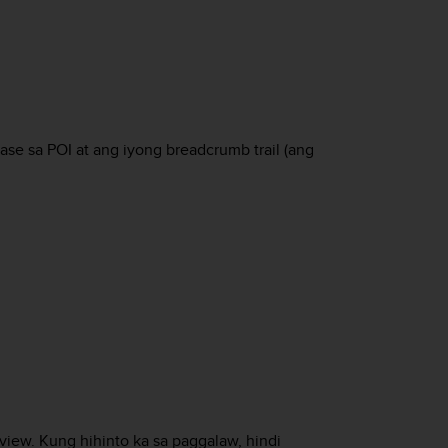
e sa POI at ang iyong breadcrumb trail (ang
view. Kung hihinto ka sa paggalaw, hindi