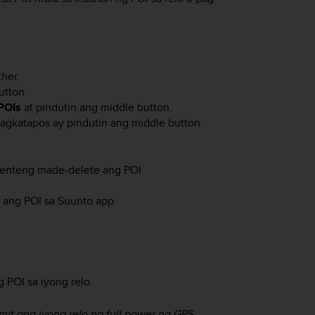
her.
utton.
POIs
at pindutin ang middle button.
pagkatapos ay pindutin ang middle button.
anenteng made-delete ang POI.
e ang POI sa Suunto app.
 POI sa iyong relo.
t ang iyong relo ng full power na GPS.