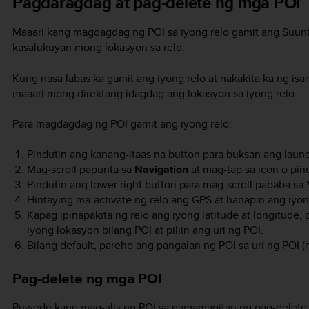
Pagdaragdag at pag-delete ng mga POI
Maaari kang magdagdag ng POI sa iyong relo gamit ang Suun
kasalukuyan mong lokasyon sa relo.
Kung nasa labas ka gamit ang iyong relo at nakakita ka ng isa
maaari mong direktang idagdag ang lokasyon sa iyong relo.
Para magdagdag ng POI gamit ang iyong relo:
Pindutin ang kanang-itaas na button para buksan ang launc
Mag-scroll papunta sa
Navigation
at mag-tap sa icon o pin
Pindutin ang lower right button para mag-scroll pababa sa
Hintaying ma-activate ng relo ang GPS at hanapin ang iyon
Kapag ipinapakita ng relo ang iyong latitude at longitude, 
iyong lokasyon bilang POI at piliin ang uri ng POI.
Bilang default, pareho ang pangalan ng POI sa uri ng POI
Pag-delete ng mga POI
Puwede kang mag-alis ng POI sa pamamagitan ng pag-delete sa