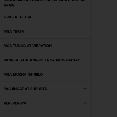
MGA ALARMA SA PAGSIKAT AT PAGLUBOG NG
s
ARAW
(
W
ORAS AT PETSA
C
A
G
MGA TIMER
)
2
.
MGA TUNOG AT VIBRATION
0
a
n
PANGKALAHATANG-IDEYA SA PAGSASANAY
d
a
MGA MUKHA NG RELO
c
h
i
PAG-IINGAT AT SUPORTA
e
v
i
REPERENSYA
n
g