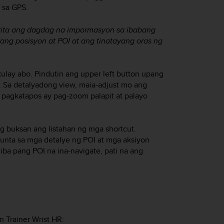
 sa GPS.
kita ang dagdag na impormasyon sa ibabang
ang posisyon at POI at ang tinatayang oras ng
ulay abo. Pindutin ang upper left button upang
. Sa detalyadong view, maia-adjust mo ang
 pagkatapos ay pag-zoom palapit at palayo
g buksan ang listahan ng mga shortcut.
punta sa mga detalye ng POI at mga aksiyon
ba pang POI na ina-navigate, pati na ang
n Trainer Wrist HR
: