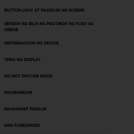
e
f
BUTTON LOCK AT PAGDILIM NG SCREEN
o
r
SENSOR NG BILIS NG PAGTIBOK NG PUSO SA
t
DIBDIB
h
i
IMPORMASYON NG DEVICE
s
w
e
TEMA NG DISPLAY
b
s
i
DO NOT DISTURB MODE
t
e
PAKIRAMDAM
i
n
c
MAGHANAP PABALIK
o
n
f
ANG FUSEDSPEED
o