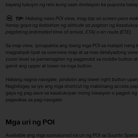
kayang tukuyin ng relo kung saan direksyon ka pupunta batay
Habang nasa POI view, mag-tap sa screen para ma
TIP:
hanay gaya ng kaibahan ng altitude sa pagitan ng kasalukuy
pagdating (estimated time of arrival, ETA) o en route (ETE).
Sa map view, ipinapakita ang ibang mga POI sa malapit nang k
magpalipat-lipat sa overview map at sa mas detalyadong view
zoom level sa pamamagitan ng pagpindot sa middle button at
gamit ang upper at lower na mga button.
Habang nagna-navigate, pindutin ang lower right button upan
Nagbibigay sa iyo ang mga shortcut ng mabilisang access pa
gaya ng pag-save sa kasalukuyan mong lokasyon o pagpili ng i
pagwakas sa pag-navigate.
Mga uri ng POI
Available ang mga sumusunod na uri ng POI sa
Suunto Sparta