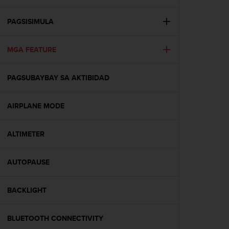
i
e
v
PAGSISIMULA
i
n
MGA FEATURE
g
L
e
PAGSUBAYBAY SA AKTIBIDAD
v
e
l
AIRPLANE MODE
A
A
c
ALTIMETER
o
n
AUTOPAUSE
f
o
r
BACKLIGHT
m
a
n
BLUETOOTH CONNECTIVITY
c