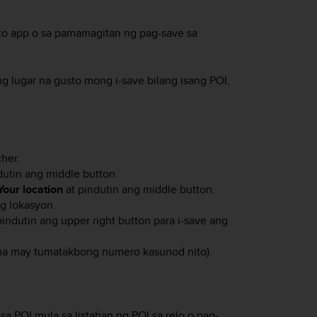
to app o sa pamamagitan ng pag-save sa
ng lugar na gusto mong i-save bilang isang POI,
her.
dutin ang middle button.
Your location
at pindutin ang middle button.
g lokasyon.
pindutin ang upper right button para i-save ang
 (na may tumatakbong numero kasunod nito).
 POI mula sa listahan ng POI sa relo o pag-