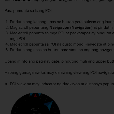
Para pumunta sa isang POI:
Pindutin ang kanang-itaas na button para buksan ang launc
Mag-scroll papuntang
Navigation (Navigation)
at pindutin
Mag-scroll papunta sa mga POI at pagkatapos ay pindutin 
mga POI.
Mag-scroll papunta sa POI na gusto mong i-navigate at pin
Pindutin ang itaas na button para simulan ang pag-navigate
Upang ihinto ang pag-navigate, pinduting muli ang upper but
Habang gumagalaw ka, may dalawang view ang POI navigatio
POI view na may indicator ng direksyon at distansya papun