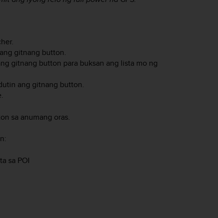
her.
 ang gitnang button.
ang gitnang button para buksan ang lista mo ng
dutin ang gitnang button.
.
ton sa anumang oras.
n:
ta sa POI