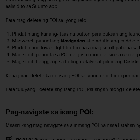
aalis dito sa Suunto app.
Para mag-delete ng POI sa iyong relo:
Pindutin ang kanang-itaas na button para buksan ang launc
Mag-scroll papuntang
Navigation
at pindutin ang middle b
Pindutin ang lower right button para mag-scroll pababa sa
Mag-scroll papunta sa POI na gusto mong alisin sa relo at 
Mag-scroll hanggang sa huling detalye at piliin ang
Delete
.
Kapag nag-delete ka ng isang POI sa iyong relo, hindi perm
Para tuluyang i-delete ang isang POI, kailangan mong i-delet
Pag-navigate sa isang POI:
Maaari kang mag-navigate sa alinmang POI na nasa listahan ng
Kapag nagna-navigate sa isang POI, gumagami
PAALALA: