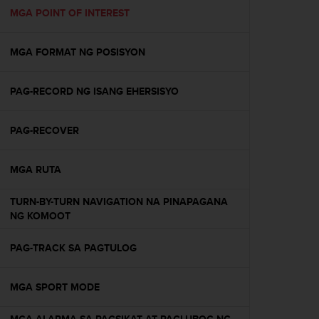
A
MGA POINT OF INTEREST
c
c
MGA FORMAT NG POSISYON
e
s
s
PAG-RECORD NG ISANG EHERSISYO
i
b
i
PAG-RECOVER
l
i
t
MGA RUTA
y
G
TURN-BY-TURN NAVIGATION NA PINAPAGANA
u
NG KOMOOT
i
d
PAG-TRACK SA PAGTULOG
e
l
i
MGA SPORT MODE
n
e