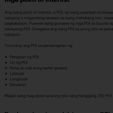
Ang isang point of interest, o POI, ay isang espesyal na loka
camping o magandang tanawin sa isang mahabang trail, maaari 
pagkakataon. Puwede kang gumawa ng mga POI sa Suunto app
lokasyong POI. Ginagawa ang isang POI sa iyong relo sa pa
lokasyon.
Tinutukoy ang POI sa pamamagitan ng:
Pangalan ng POI
Uri ng POI
Petsa at oras kung kailan ginawa
Latitude
Longitude
Elevation
Maaari kang mag-store sa iyong relo nang hanggang 250 POI.