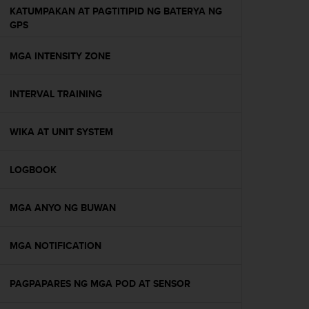
r
KATUMPAKAN AT PAGTITIPID NG BATERYA NG
m
GPS
a
n
MGA INTENSITY ZONE
c
e
w
INTERVAL TRAINING
i
t
h
WIKA AT UNIT SYSTEM
t
h
e
LOGBOOK
W
e
MGA ANYO NG BUWAN
b
C
o
MGA NOTIFICATION
n
t
e
PAGPAPARES NG MGA POD AT SENSOR
n
t