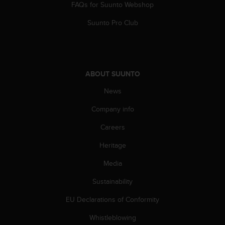
s
FAQs for Suunto Webshop
(
Suunto Pro Club
W
C
A
G
)
ABOUT SUUNTO
2
.
News
0
a
Company info
n
d
Careers
a
c
Heritage
h
Media
i
e
Sustainability
v
i
EU Declarations of Conformity
n
g
Whistleblowing