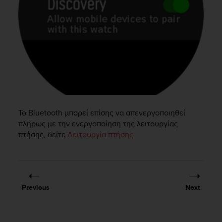
e
f
o
r
t
h
i
s
w
e
b
Το Bluetooth μπορεί επίσης να απενεργοποιηθεί
s
πλήρως με την ενεργοποίηση της λειτουργίας
i
πτήσης, δείτε
Λειτουργία πτήσης
.
t
e
i
n
c
o
Previous
Next
n
f
o