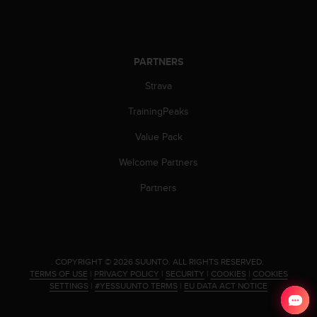
c
o
m
p
l
PARTNERS
i
a
Strava
n
TrainingPeaks
c
e
Value Pack
w
i
Welcome Partners
t
h
Partners
o
t
h
e
r
.
COPYRIGHT © 2026 SUUNTO.
ALL RIGHTS RESERVED.
a
TERMS OF USE
|
PRIVACY POLICY
|
SECURITY
|
COOKIES
|
COOKIES
c
SETTINGS
|
#YESSUUNTO TERMS
|
EU DATA ACT NOTICE
c
e