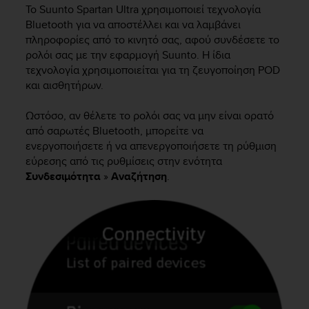
i
Το
Suunto Spartan Ultra
χρησιμοποιεί τεχνολογία
e
Bluetooth για να αποστέλλει και να λαμβάνει
v
πληροφορίες από το κινητό σας, αφού συνδέσετε το
i
ρολόι σας με την εφαρμογή Suunto. Η ίδια
n
τεχνολογία χρησιμοποιείται για τη ζευγοποίηση POD
g
L
και αισθητήρων.
e
v
Ωστόσο, αν θέλετε το ρολόι σας να μην είναι ορατό
e
από σαρωτές Bluetooth, μπορείτε να
l
ενεργοποιήσετε ή να απενεργοποιήσετε τη ρύθμιση
A
εύρεσης από τις ρυθμίσεις στην ενότητα
A
Συνδεσιμότητα
»
Αναζήτηση
.
c
o
n
f
o
r
m
a
n
c