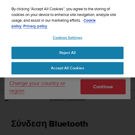
S
WE SHIP TO 75+ DESTINATIONS OVER THE
u
By clicking “Accept All Cookies”, you agree to the storing of
WORLD:
CLICK HERE TO SELECT YOURS
u
cookies on your device to enhance site navigation, analyze site
Your country or region:
usage, and assist in our marketing efforts.
Cookie
n
policy
Privacy policy
t
o
Cookies Settings
United States
i
s
Home
Support
Suunto Spartan Ultra
Οδηγός Χρήσης - 2.6
c
Reject All
Currency: $ (USD)
o
m
Shipping only to United States
SUUNTO SPARTAN ULTRA ΟΔΗΓΌΣ
Accept All Cookies
m
ΧΡΉΣΗΣ - 2.6
i
t
Change your country or
Continue
t
region
e
Σύνδεση Bluetooth
d
t
o
a
Σύνδεση Bluetooth
c
h