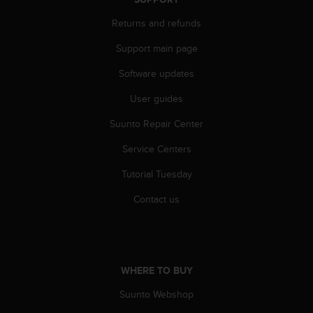
A
Returns and refunds
c
c
Support main page
e
s
Software updates
s
i
User guides
b
i
Suunto Repair Center
l
Service Centers
i
t
Tutorial Tuesday
y
G
Contact us
u
i
d
e
l
WHERE TO BUY
i
n
Suunto Webshop
e