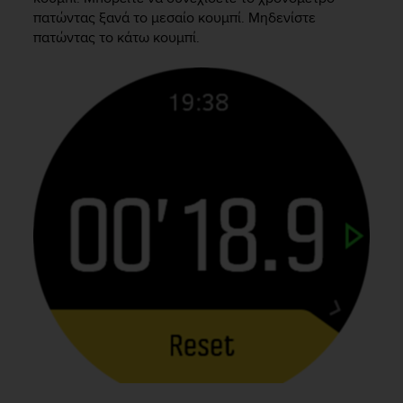
A
πατώντας ξανά το μεσαίο κουμπί. Μηδενίστε
c
πατώντας το κάτω κουμπί.
c
e
s
s
i
b
i
l
i
t
y
G
u
i
d
e
l
i
n
e