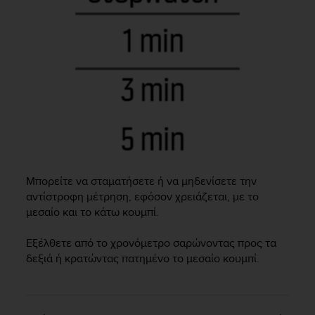
c
o
m
p
l
i
a
n
c
e
w
i
t
Μπορείτε να σταματήσετε ή να μηδενίσετε την
h
αντίστροφη μέτρηση, εφόσον χρειάζεται, με το
o
μεσαίο και το κάτω κουμπί.
t
h
e
Εξέλθετε από το χρονόμετρο σαρώνοντας προς τα
r
δεξιά ή κρατώντας πατημένο το μεσαίο κουμπί.
a
c
c
e