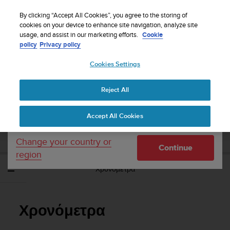
S
WE SHIP TO 75+ DESTINATIONS OVER THE
u
By clicking “Accept All Cookies”, you agree to the storing of
WORLD:
CLICK HERE TO SELECT YOURS
u
cookies on your device to enhance site navigation, analyze site
Your country or region:
usage, and assist in our marketing efforts.
Cookie
n
policy
Privacy policy
t
o
Cookies Settings
United States
i
s
Home
Support
Suunto Spartan Ultra
Οδηγός Χρήσης - 2.6
c
Reject All
Currency: $ (USD)
o
m
Shipping only to United States
SUUNTO SPARTAN ULTRA ΟΔΗΓΌΣ
Accept All Cookies
m
ΧΡΉΣΗΣ - 2.6
i
t
Change your country or
Continue
t
region
e
Χρονόμετρα
d
t
o
a
Χρονόμετρα
c
h