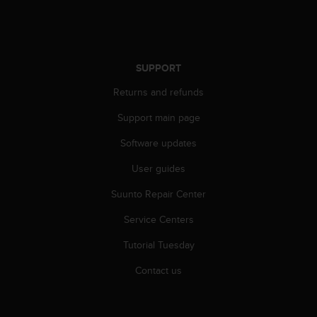
a
s
e
c
o
SUPPORT
n
t
Returns and refunds
a
c
Support main page
t
Software updates
C
u
User guides
s
t
Suunto Repair Center
o
m
Service Centers
e
r
Tutorial Tuesday
S
Contact us
e
r
v
i