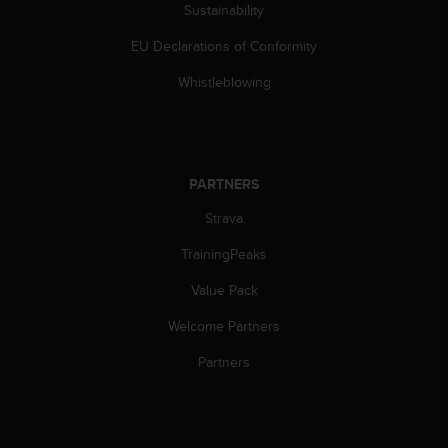
l
Sustainability
l
EU Declarations of Conformity
f
r
Whistleblowing
e
e
)
,
i
PARTNERS
f
y
Strava
o
u
TrainingPeaks
h
a
Value Pack
v
Welcome Partners
e
a
Partners
n
y
i
s