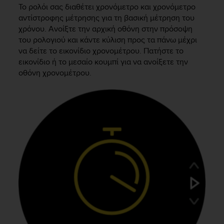
i
Το ρολόι σας διαθέτει χρονόμετρο και χρονόμετρο
e
αντίστροφης μέτρησης για τη βασική μέτρηση του
v
χρόνου. Ανοίξτε την αρχική οθόνη στην πρόσοψη
i
του ρολογιού και κάντε κύλιση προς τα πάνω μέχρι
n
να δείτε το εικονίδιο χρονομέτρου. Πατήστε το
g
L
εικονίδιο ή το μεσαίο κουμπί για να ανοίξετε την
e
οθόνη χρονομέτρου.
v
e
l
A
A
c
o
n
f
o
r
m
a
n
c