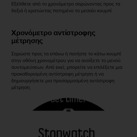
s
Εξέλθετε από το χρονόμετρο σαρώνοντας προς τα
(
δεξιά ή κρατώντας πατημένο το μεσαίο κουμπί.
W
C
A
Χρονόμετρο αντίστροφης
G
μέτρησης
)
2
.
Σαρώστε προς τα επάνω ή πατήστε το κάτω κουμπί
0
στην οθόνη χρονομέτρου για να ανοίξετε το μενού
a
συντομεύσεων. Από εκεί, μπορείτε να επιλέξετε μια
n
προκαθορισμένη αντίστροφη μέτρηση ή να
d
δημιουργήσετε μια προσαρμοσμένη αντίστροφη
a
μέτρηση.
c
h
i
e
v
i
n
g