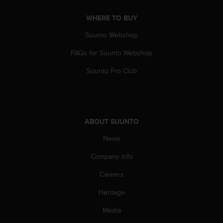
c
WHERE TO BUY
e
a
Suunto Webshop
t
U
FAQs for Suunto Webshop
S
A
Suunto Pro Club
+
1
8
5
5
ABOUT SUUNTO
2
5
News
8
Company info
0
9
Careers
0
0
Heritage
(
t
Media
o