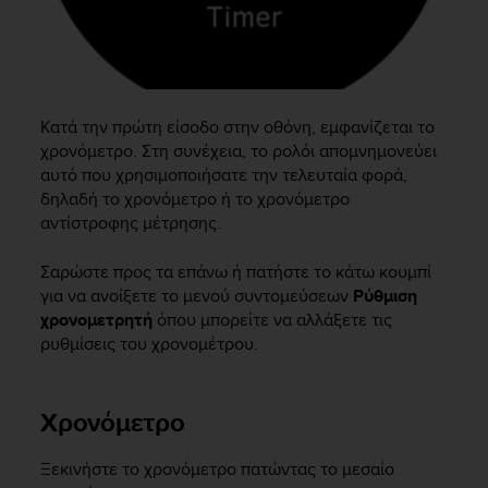
e
f
o
r
t
h
Κατά την πρώτη είσοδο στην οθόνη, εμφανίζεται το
i
χρονόμετρο. Στη συνέχεια, το ρολόι απομνημονεύει
s
αυτό που χρησιμοποιήσατε την τελευταία φορά,
w
δηλαδή το χρονόμετρο ή το χρονόμετρο
e
αντίστροφης μέτρησης.
b
s
Σαρώστε προς τα επάνω ή πατήστε το κάτω κουμπί
i
για να ανοίξετε το μενού συντομεύσεων
Ρύθμιση
t
χρονομετρητή
όπου μπορείτε να αλλάξετε τις
e
i
ρυθμίσεις του χρονομέτρου.
n
c
o
Χρονόμετρο
n
f
Ξεκινήστε το χρονόμετρο πατώντας το μεσαίο
o