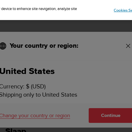
IP TO 75+ DESTINATIONS OVER THE WORLD:
CLICK HERE TO SELECT
r device to enhance site navigation, analyze site
Cookies Se
Your country or region:
United States
SUUNTO VERTICAL GEBRUIKERSHANDLEIDING
Currency: $ (USD)
Shipping only to United States
ts
Slaap
Change your country or region
Continue
Slaap