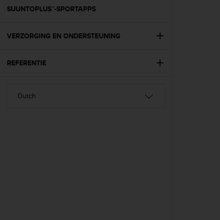
A
SUUNTOPLUS™-SPORTAPPS
c
c
VERZORGING EN ONDERSTEUNING
e
s
s
REFERENTIE
i
b
i
l
i
t
y
G
u
i
d
e
l
i
n
e