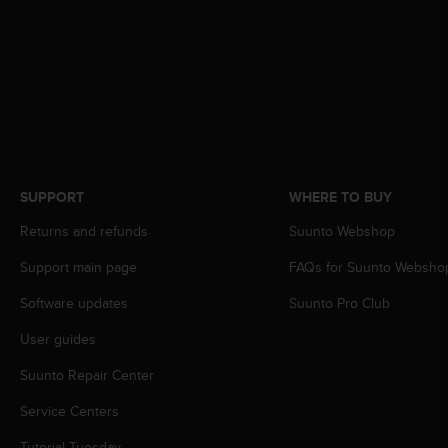
c
o
m
p
l
i
a
n
c
e
SUPPORT
WHERE TO BUY
w
i
Returns and refunds
Suunto Webshop
t
h
Support main page
FAQs for Suunto Websho
o
t
Software updates
Suunto Pro Club
h
User guides
e
r
Suunto Repair Center
a
c
Service Centers
c
e
Tutorial Tuesday