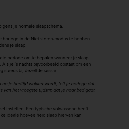
volgens je normale slaapschema.
 je horloge in de Niet storen-modus te hebben
dens je slaap.
t die periode om te bepalen wanneer je slaapt
en. Als je ’s nachts bijvoorbeeld opstaat om een
og steeds bij dezelfde sessie.
an
na
je bedtijd wakker wordt, telt je horloge dat
is van het vroegste tijdstip dat je naar bed gaat
oel instellen. Een typische volwassene heeft
ijke ideale hoeveelheid slaap hiervan kan