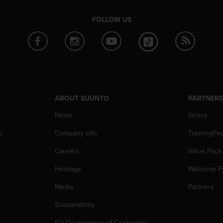
FOLLOW US
ABOUT SUUNTO
PARTNER
News
Strava
p
Company info
TrainingPe
Careers
Value Pack
Heritage
Welcome P
Media
Partners
Sustainability
EU Declarations of Conformity