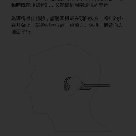
i
動時既能聆聽音訊，又能聽到周圍環境的聲音。
e
v
為獲得最佳體驗，請將耳機戴在頭的後方，將掛鉤掛
i
n
在耳朵上，讓換能器位於耳朵前方。保持耳機背面與
g
地面平行。
L
e
v
e
l
A
A
c
o
n
f
o
r
m
a
n
c