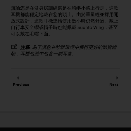
e
無論您是在健身房訓練還是在崎嶇小路上行走，這款
f
耳機都能穩定地戴在您的頭上。由於重量輕並採用開
o
放式設計，這款耳機連續使用數小時仍然舒適。戴上
r
自行車安全帽或帽子時也能佩戴
Suunto Wing
，甚至
t
h
可以戴在毛帽下面。
i
s
為了讓您在吵雜環境中獲得更好的聽覺體
注释:
w
驗，耳機包裝中包含一副耳塞。
e
b
s
i
t
Previous
Next
e
i
n
c
o
n
f
o