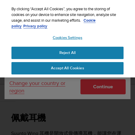
S
WE SHIP TO 75+ DESTINATIONS OVER THE
u
By clicking “Accept All Cookies”, you agree to the storing of
WORLD:
CLICK HERE TO SELECT YOURS
u
cookies on your device to enhance site navigation, analyze site
Your country or region:
usage, and assist in our marketing efforts.
Cookie
n
policy
Privacy policy
t
o
Cookies Settings
United States
i
s
Home
Support
Suunto Wing
使用者指南
c
Reject All
Currency: $ (USD)
o
m
Shipping only to United States
SUUNTO WING 使用者指南
Accept All Cookies
m
i
t
Change your country or
Continue
t
region
e
佩戴耳機
d
t
o
佩戴耳機
a
c
h
Suunto Wing
耳機是開放式骨傳導耳機，能讓您在運