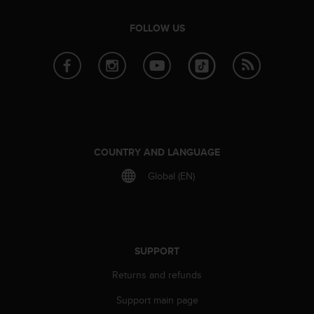
r
m
FOLLOW US
a
n
c
e
w
i
t
h
t
COUNTRY AND LANGUAGE
h
e
Global (EN)
W
e
b
C
o
SUPPORT
n
t
Returns and refunds
e
n
Support main page
t