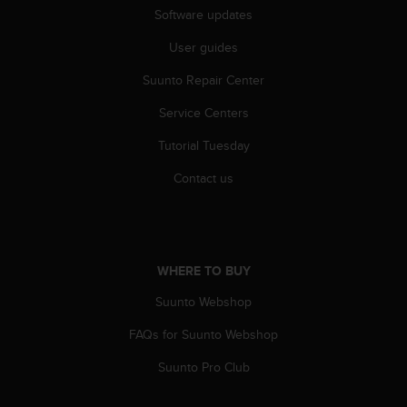
Software updates
A
c
User guides
c
e
Suunto Repair Center
s
s
Service Centers
i
b
Tutorial Tuesday
i
Contact us
l
i
t
y
G
u
WHERE TO BUY
i
Suunto Webshop
d
e
FAQs for Suunto Webshop
l
i
Suunto Pro Club
n
e