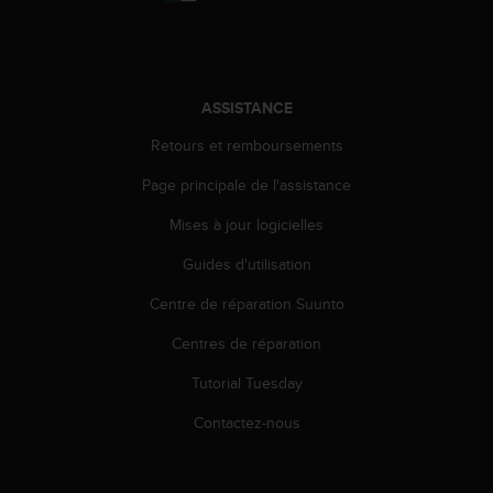
a
c
c
e
s
ASSISTANCE
s
i
Retours et remboursements
b
i
Page principale de l'assistance
l
Mises à jour logicielles
i
t
Guides d'utilisation
é
d
Centre de réparation Suunto
u
c
Centres de réparation
o
n
Tutorial Tuesday
t
Contactez-nous
e
n
u
W