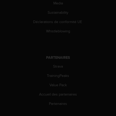
l
Media
i
Sustainability
t
y
Déclarations de conformité UE
G
u
Whistleblowing
i
d
e
l
i
PARTENAIRES
n
e
Strava
s
,
TrainingPeaks
W
Value Pack
C
A
Accueil des partenaires
G
)
Partenaires
2
.