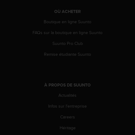
e
b
OÙ ACHETER
(
Boutique en ligne Suunto
W
e
FAQs sur la boutique en ligne Suunto
b
C
Suunto Pro Club
o
n
Remise étudiante Suunto
t
e
n
t
A
À PROPOS DE SUUNTO
c
Actualités
c
e
Infos sur l'entreprise
s
s
Careers
i
b
Héritage
i