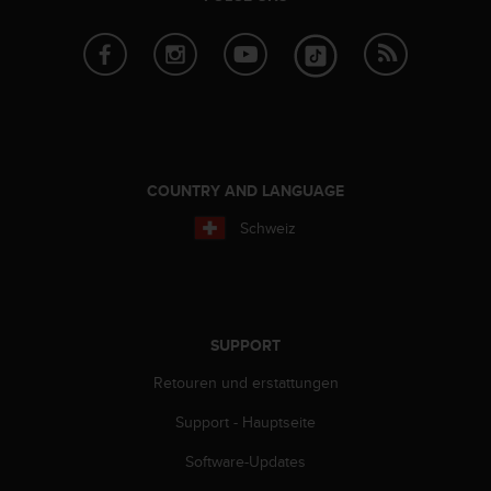
t
e
m
i
t
d
e
n
W
COUNTRY AND LANGUAGE
e
Schweiz
b
C
o
n
t
e
SUPPORT
n
Retouren und erstattungen
t
A
Support - Hauptseite
c
c
Software-Updates
e