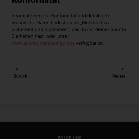
Konformität
i
t
ä
Informationen zur Konformität und detaillierte
t
technische Daten findest du im „Merkblatt zu
s
Sicherheit und Richtlinien“, das du mit deiner
Suunto
s
5
erhalten hast, oder unter
t
www.suunto.com/userguides
verfügbar ist.
u
f
e
A
A
d
Zurück
Weiter
i
e
s
e
r
W
e
b
s
i
FOLGE UNS