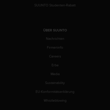
G
SUUNTO Studenten-Rabatt
)
2
.
0
s
ÜBER SUUNTO
o
Nachrichten
w
i
Firmeninfo
e
d
Careers
e
r
Erbe
E
r
Media
f
Sustainability
ü
l
EU-Konformitätserklärung
l
u
Whistleblowing
n
g