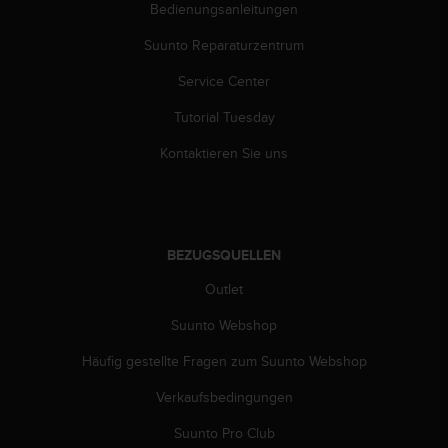
s
Bedienungsanleitungen
s
Suunto Reparaturzentrum
i
b
Service Center
i
l
Tutorial Tuesday
i
t
Kontaktieren Sie uns
y
G
u
i
d
BEZUGSQUELLEN
e
l
Outlet
i
Suunto Webshop
n
e
Häufig gestellte Fragen zum Suunto Webshop
s
(
Verkaufsbedingungen
W
C
Suunto Pro Club
A