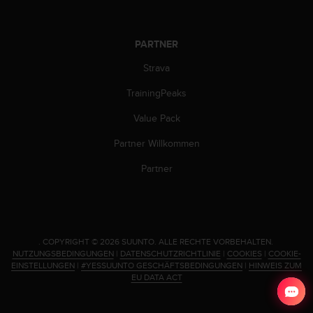
w
e
i
PARTNER
t
e
Strava
r
e
TrainingPeaks
r
Value Pack
Z
u
Partner Willkommen
g
ä
Partner
n
g
l
i
c
.
COPYRIGHT © 2026 SUUNTO.
ALLE RECHTE VORBEHALTEN.
h
NUTZUNGSBEDINGUNGEN
|
DATENSCHUTZRICHTLINIE
|
COOKIES
|
COOKIE-
k
EINSTELLUNGEN
|
#YESSUUNTO GESCHÄFTSBEDINGUNGEN
|
HINWEIS ZUM
e
EU DATA ACT
i
t