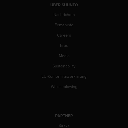
w
ÜBER SUUNTO
e
i
Nachrichten
t
Firmeninfo
e
r
Careers
e
r
Erbe
Z
u
Media
g
ä
Sustainability
n
EU-Konformitätserklärung
g
l
Whistleblowing
i
c
h
k
e
PARTNER
i
t
Strava