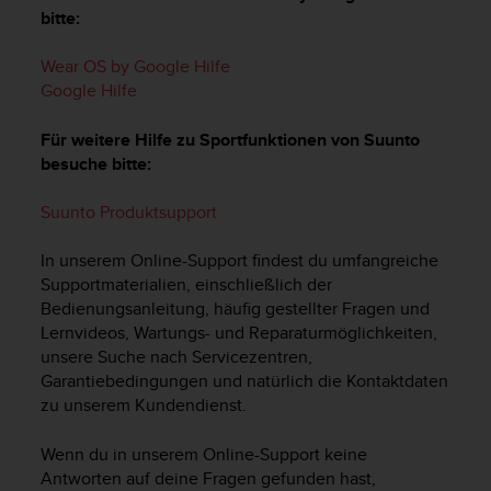
i
bitte:
t
ä
Wear OS by Google Hilfe
t
s
Google Hilfe
s
t
Für weitere Hilfe zu Sportfunktionen von Suunto
u
besuche bitte:
f
e
Suunto Produktsupport
A
A
In unserem Online-Support findest du umfangreiche
d
Supportmaterialien, einschließlich der
i
Bedienungsanleitung, häufig gestellter Fragen und
e
s
Lernvideos, Wartungs- und Reparaturmöglichkeiten,
e
unsere Suche nach Servicezentren,
r
Garantiebedingungen und natürlich die Kontaktdaten
W
zu unserem Kundendienst.
e
b
Wenn du in unserem Online-Support keine
s
Antworten auf deine Fragen gefunden hast,
i