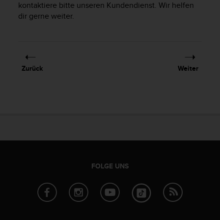
kontaktiere bitte unseren Kundendienst. Wir helfen
t
dir gerne weiter.
e
m
i
t
d
e
Zurück
Weiter
n
W
e
b
C
o
n
t
e
n
FOLGE UNS
t
A
c
c
e