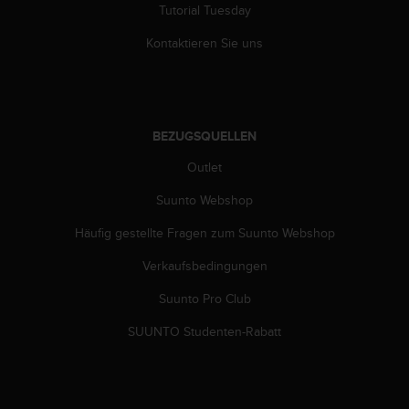
Tutorial Tuesday
G
)
Kontaktieren Sie uns
2
.
0
s
o
BEZUGSQUELLEN
w
i
Outlet
e
d
Suunto Webshop
e
Häufig gestellte Fragen zum Suunto Webshop
r
E
Verkaufsbedingungen
r
f
Suunto Pro Club
ü
l
SUUNTO Studenten-Rabatt
l
u
n
g