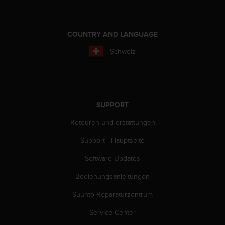
s
s
i
b
COUNTRY AND LANGUAGE
i
Schweiz
l
i
t
y
G
u
SUPPORT
i
Retouren und erstattungen
d
e
Support - Hauptseite
l
i
Software-Updates
n
e
Bedienungsanleitungen
s
(
Suunto Reparaturzentrum
W
Service Center
C
A