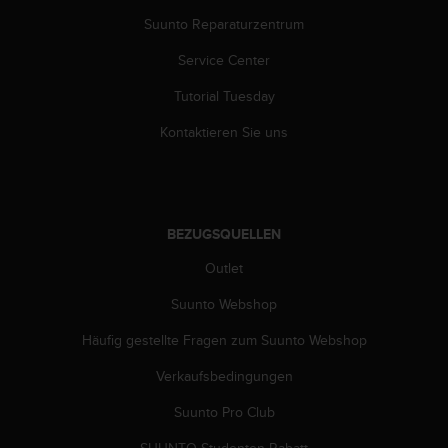
s
Suunto Reparaturzentrum
s
i
Service Center
b
i
Tutorial Tuesday
l
i
Kontaktieren Sie uns
t
y
G
u
i
BEZUGSQUELLEN
d
e
Outlet
l
Suunto Webshop
i
n
Häufig gestellte Fragen zum Suunto Webshop
e
s
Verkaufsbedingungen
(
W
Suunto Pro Club
C
A
SUUNTO Studenten-Rabatt