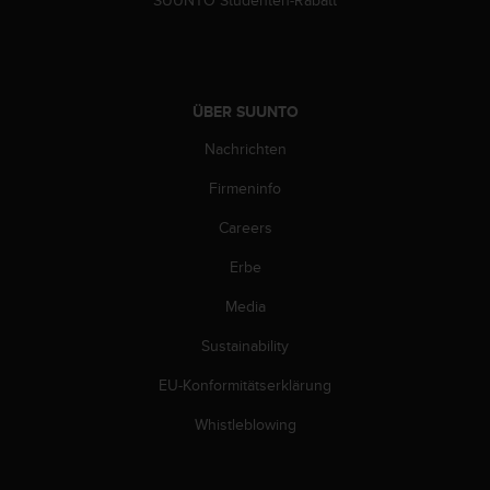
G
)
2
.
0
ÜBER SUUNTO
s
Nachrichten
o
w
Firmeninfo
i
e
Careers
d
e
Erbe
r
E
Media
r
Sustainability
f
ü
EU-Konformitätserklärung
l
l
Whistleblowing
u
n
g