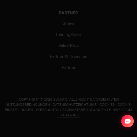
w
e
PARTNER
i
t
Strava
e
r
TrainingPeaks
e
Value Pack
r
Z
Partner Willkommen
u
g
Partner
ä
n
g
l
i
.
COPYRIGHT © 2026 SUUNTO.
ALLE RECHTE VORBEHALTEN.
c
NUTZUNGSBEDINGUNGEN
|
DATENSCHUTZRICHTLINIE
|
COOKIES
|
COOKIE-
h
EINSTELLUNGEN
|
#YESSUUNTO GESCHÄFTSBEDINGUNGEN
|
HINWEIS ZUM
k
EU DATA ACT
e
i
t