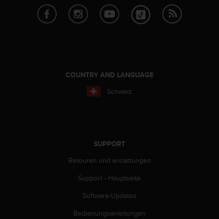
t
e
m
i
t
d
e
COUNTRY AND LANGUAGE
n
W
Schweiz
e
b
C
o
n
t
SUPPORT
e
Retouren und erstattungen
n
t
Support - Hauptseite
A
c
Software-Updates
c
e
Bedienungsanleitungen