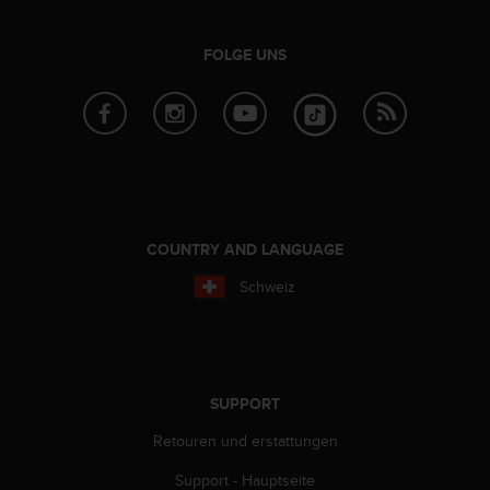
t
e
FOLGE UNS
m
i
t
d
e
n
W
e
b
COUNTRY AND LANGUAGE
C
o
Schweiz
n
t
e
n
t
SUPPORT
A
c
Retouren und erstattungen
c
e
Support - Hauptseite