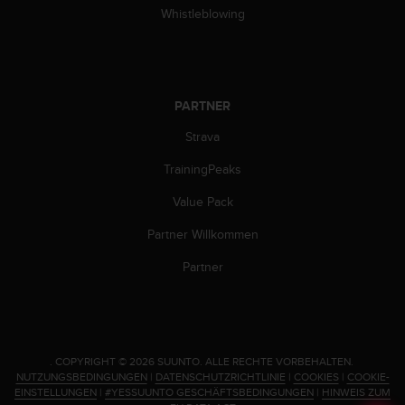
w
Whistleblowing
e
i
t
e
r
PARTNER
e
r
Strava
Z
TrainingPeaks
u
g
Value Pack
ä
n
Partner Willkommen
g
l
Partner
i
c
h
k
e
.
COPYRIGHT © 2026 SUUNTO.
ALLE RECHTE VORBEHALTEN.
i
NUTZUNGSBEDINGUNGEN
|
DATENSCHUTZRICHTLINIE
|
COOKIES
|
COOKIE-
t
EINSTELLUNGEN
|
#YESSUUNTO GESCHÄFTSBEDINGUNGEN
|
HINWEIS ZUM