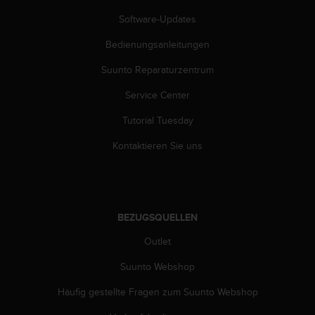
s
s
Software-Updates
i
Bedienungsanleitungen
b
i
Suunto Reparaturzentrum
l
i
Service Center
t
y
Tutorial Tuesday
G
u
Kontaktieren Sie uns
i
d
e
l
i
BEZUGSQUELLEN
n
Outlet
e
s
Suunto Webshop
(
W
Häufig gestellte Fragen zum Suunto Webshop
C
A