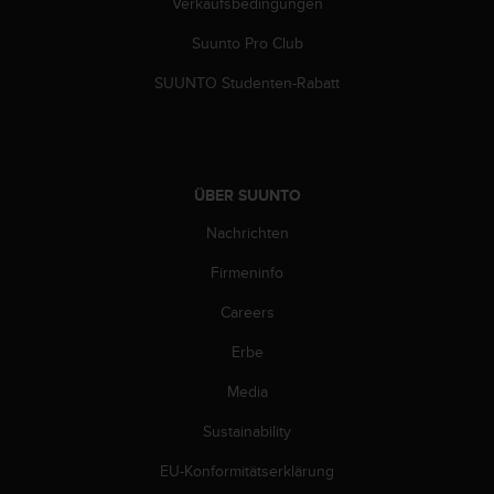
Verkaufsbedingungen
G
)
Suunto Pro Club
2
SUUNTO Studenten-Rabatt
.
0
s
o
w
ÜBER SUUNTO
i
e
Nachrichten
d
e
Firmeninfo
r
E
Careers
r
f
Erbe
ü
Media
l
l
Sustainability
u
n
EU-Konformitätserklärung
g