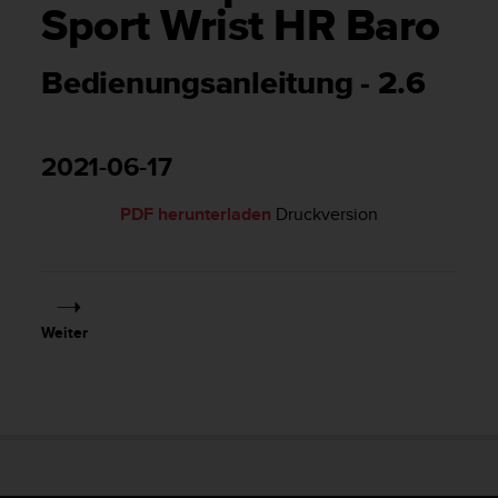
i
Sport Wrist HR Baro
t
ä
t
Bedienungsanleitung - 2.6
s
s
t
u
2021-06-17
f
e
PDF herunterladen
Druckversion
A
A
d
i
e
Weiter
s
e
r
W
e
b
s
i