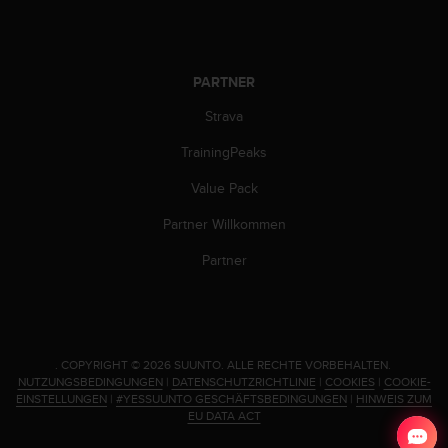
b
l
e
m
PARTNER
e
m
Strava
i
TrainingPeaks
t
d
Value Pack
e
m
Partner Willkommen
Z
u
Partner
g
r
i
f
f
.
COPYRIGHT © 2026 SUUNTO.
ALLE RECHTE VORBEHALTEN.
a
NUTZUNGSBEDINGUNGEN
|
DATENSCHUTZRICHTLINIE
|
COOKIES
|
COOKIE-
u
EINSTELLUNGEN
|
#YESSUUNTO GESCHÄFTSBEDINGUNGEN
|
HINWEIS ZUM
f
EU DATA ACT
I