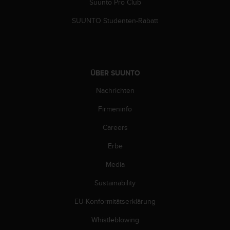
s
Suunto Pro Club
n
SUUNTO Studenten-Rabatt
o
r
m
e
n
a
ÜBER SUUNTO
n
Nachrichten
.
S
Firmeninfo
o
l
Careers
l
t
Erbe
e
Media
s
t
Sustainability
d
u
EU-Konformitätserklärung
P
r
Whistleblowing
o