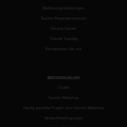
w
Bedienungsanleitungen
e
i
Suunto Reparaturzentrum
t
e
Service Center
r
e
Tutorial Tuesday
r
Z
Kontaktieren Sie uns
u
g
ä
n
g
BEZUGSQUELLEN
l
Outlet
i
c
Suunto Webshop
h
k
Häufig gestellte Fragen zum Suunto Webshop
e
i
Verkaufsbedingungen
t