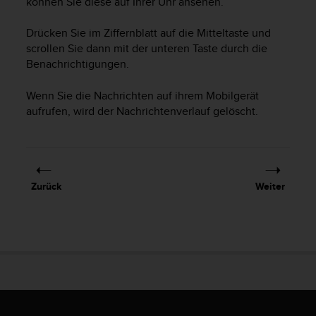
können Sie diese auf Ihrer Uhr ansehen.
s
s
i
Drücken Sie im Ziffernblatt auf die Mitteltaste und
b
scrollen Sie dann mit der unteren Taste durch die
i
Benachrichtigungen.
l
i
Wenn Sie die Nachrichten auf ihrem Mobilgerät
t
aufrufen, wird der Nachrichtenverlauf gelöscht.
y
G
u
i
d
Zurück
Weiter
e
l
i
n
e
s
(
W
C
A