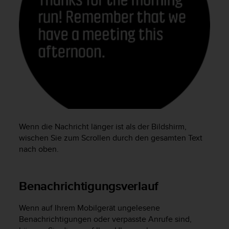
t
e
m
i
t
d
e
n
W
e
b
C
Wenn die Nachricht länger ist als der Bildshirm,
o
wischen Sie zum Scrollen durch den gesamten Text
n
nach oben.
t
e
n
t
Benachrichtigungsverlauf
A
c
Wenn auf Ihrem Mobilgerät ungelesene
c
Benachrichtigungen oder verpasste Anrufe sind,
e