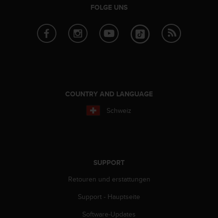
FOLGE UNS
G
)
2
.
0
s
o
w
i
COUNTRY AND LANGUAGE
e
d
Schweiz
e
r
E
r
f
SUPPORT
ü
l
Retouren und erstattungen
l
u
Support - Hauptseite
n
g
Software-Updates