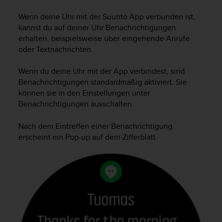
i
t
Wenn deine Uhr mit der Suunto App verbunden ist,
ä
kannst du auf deiner Uhr Benachrichtigungen
t
erhalten, beispielsweise über eingehende Anrufe
s
oder Textnachrichten.
s
t
u
Wenn du deine Uhr mit der App verbindest, sind
f
Benachrichtigungen standardmäßig aktiviert. Sie
e
können sie in den Einstellungen unter
A
Benachrichtigungen ausschalten.
A
d
Nach dem Eintreffen einer Benachrichtigung
i
erscheint ein Pop-up auf dem Zifferblatt.
e
s
e
r
W
e
b
s
i