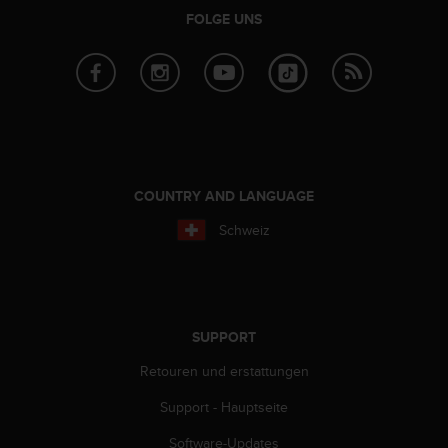
b
FOLGE UNS
s
i
t
e
h
a
b
e
COUNTRY AND LANGUAGE
n
,
Schweiz
k
o
n
t
a
k
SUPPORT
t
Retouren und erstattungen
i
e
Support - Hauptseite
r
e
Software-Updates