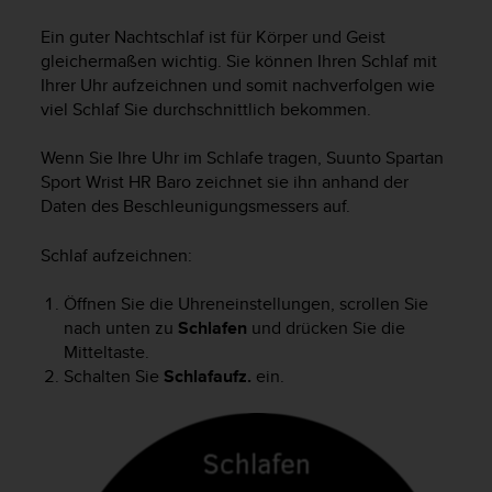
i
t
Ein guter Nachtschlaf ist für Körper und Geist
ä
gleichermaßen wichtig. Sie können Ihren Schlaf mit
t
Ihrer Uhr aufzeichnen und somit nachverfolgen wie
s
viel Schlaf Sie durchschnittlich bekommen.
s
t
u
Wenn Sie Ihre Uhr im Schlafe tragen,
Suunto Spartan
f
Sport Wrist HR Baro
zeichnet sie ihn anhand der
e
Daten des Beschleunigungsmessers auf.
A
A
Schlaf aufzeichnen:
d
i
Öffnen Sie die Uhreneinstellungen, scrollen Sie
e
nach unten zu
Schlafen
und drücken Sie die
s
Mitteltaste.
e
r
Schalten Sie
Schlafaufz.
ein.
W
e
b
s
i