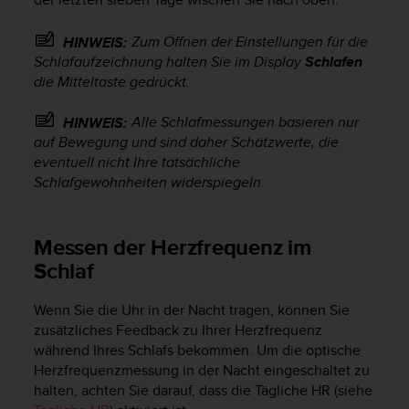
b
l
Zum Öffnen der Einstellungen für die
HINWEIS:
e
Schlafaufzeichnung halten Sie im Display
Schlafen
m
die Mitteltaste gedrückt.
e
m
Alle Schlafmessungen basieren nur
i
HINWEIS:
t
auf Bewegung und sind daher Schätzwerte, die
d
eventuell nicht Ihre tatsächliche
e
Schlafgewohnheiten widerspiegeln.
m
Z
u
Messen der Herzfrequenz im
g
Schlaf
r
i
f
Wenn Sie die Uhr in der Nacht tragen, können Sie
f
zusätzliches Feedback zu Ihrer Herzfrequenz
a
während Ihres Schlafs bekommen. Um die optische
u
Herzfrequenzmessung in der Nacht eingeschaltet zu
f
halten, achten Sie darauf, dass die Tägliche HR (siehe
I