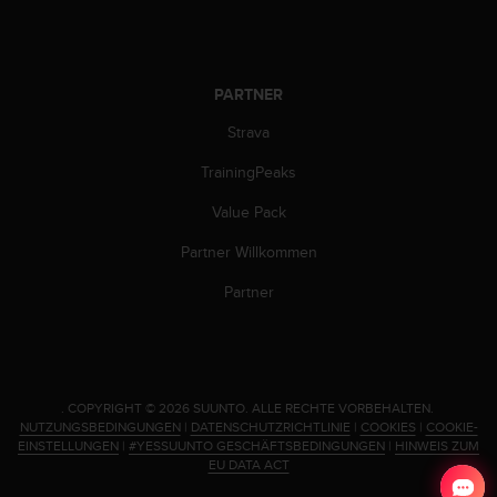
(
g
e
b
PARTNER
ü
h
Strava
r
e
TrainingPeaks
n
Value Pack
f
r
Partner Willkommen
e
i
Partner
)
.
.
COPYRIGHT © 2026 SUUNTO.
ALLE RECHTE VORBEHALTEN.
NUTZUNGSBEDINGUNGEN
|
DATENSCHUTZRICHTLINIE
|
COOKIES
|
COOKIE-
EINSTELLUNGEN
|
#YESSUUNTO GESCHÄFTSBEDINGUNGEN
|
HINWEIS ZUM
EU DATA ACT