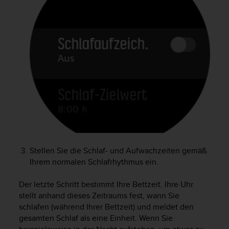
t
e
m
i
t
d
e
n
W
e
b
C
o
n
Stellen Sie die Schlaf- und Aufwachzeiten gemäß
t
e
Ihrem normalen Schlafrhythmus ein.
n
t
Der letzte Schritt bestimmt Ihre Bettzeit. Ihre Uhr
A
stellt anhand dieses Zeitraums fest, wann Sie
c
schlafen (während Ihrer Bettzeit) und meldet den
c
gesamten Schlaf als eine Einheit. Wenn Sie
e