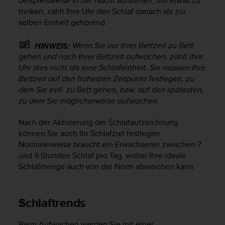
beispielsweise in der Nacht aufstehen, um etwas zu
s
trinken, zählt Ihre Uhr den Schlaf danach als zur
s
selben Einheit gehörend.
i
b
i
Wenn Sie
vor
Ihrer Bettzeit zu Bett
HINWEIS:
l
gehen und
nach
Ihrer Bettzeit aufwachen, zählt Ihre
i
Uhr dies nicht als eine Schlafeinheit. Sie müssen Ihre
t
Bettzeit auf den frühesten Zeitpunkt festlegen, zu
y
dem Sie evtl. zu Bett gehen, bzw. auf den spätesten,
G
zu dem Sie möglicherweise aufwachen.
u
i
Nach der Aktivierung der Schlafaufzeichnung
d
können Sie auch Ihr Schlafziel festlegen.
e
l
Normalerweise braucht ein Erwachsener zwischen 7
i
und 9 Stunden Schlaf pro Tag, wobei Ihre ideale
n
Schlafmenge auch von der Norm abweichen kann.
e
s
(
Schlaftrends
W
C
A
Beim Aufwachen werden Sie mit einer