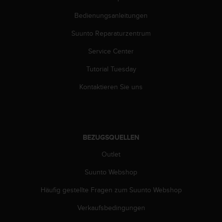
b
i
Bedienungsanleitungen
t
Suunto Reparaturzentrum
t
e
Service Center
d
e
Tutorial Tuesday
n
K
Kontaktieren Sie uns
u
n
d
e
n
BEZUGSQUELLEN
d
i
Outlet
e
Suunto Webshop
n
s
Häufig gestellte Fragen zum Suunto Webshop
t
i
Verkaufsbedingungen
n