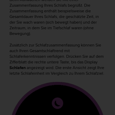
G
Zusammenfassung Ihres Schlafs begrüßt. Die
)
Zusammenfassung enthält beispielsweise die
2
Gesamtdauer Ihres Schlafs, die geschätzte Zeit, in
.
der Sie wach waren (sich bewegt haben) und der
0
Zeitraum, in dem Sie im Tiefschlaf waren (ohne
s
Bewegung).
o
w
Zusätzlich zur Schlafzusammenfassung können Sie
i
auch Ihren Gesamtschlaftrend mit
e
d
Schlaferkenntnissen verfolgen. Drücken Sie auf dem
e
Zifferblatt die rechte untere Taste, bis das Display
r
Schlafen
angezeigt wird. Die erste Ansicht zeigt Ihre
E
letzte Schlafeinheit im Vergleich zu Ihrem Schlafziel.
r
f
ü
l
l
u
n
g