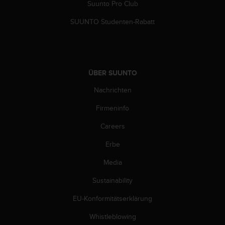
d
Suunto Pro Club
e
n
SUUNTO Studenten-Rabatt
U
S
A
u
n
ÜBER SUUNTO
t
Nachrichten
e
r
Firmeninfo
+
1
Careers
8
5
Erbe
5
2
Media
5
Sustainability
8
0
EU-Konformitätserklärung
9
0
Whistleblowing
0