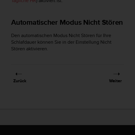
Tägliche HR
) aktiviert ist.
n
f
o
r
Automatischer Modus Nicht Stören
m
a
Den automatischen Modus Nicht Stören für Ihre
t
Schlafdauer können Sie in der Einstellung Nicht
i
Stören aktivieren.
o
n
e
n
a
u
Zurück
Weiter
f
d
i
e
s
e
r
W
e