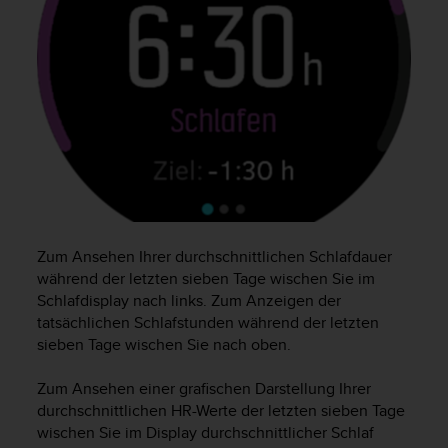
w
e
i
t
e
r
e
r
Z
u
g
ä
n
Zum Ansehen Ihrer durchschnittlichen Schlafdauer
g
während der letzten sieben Tage wischen Sie im
l
Schlafdisplay nach links. Zum Anzeigen der
i
tatsächlichen Schlafstunden während der letzten
c
sieben Tage wischen Sie nach oben.
h
k
Zum Ansehen einer grafischen Darstellung Ihrer
e
i
durchschnittlichen HR-Werte der letzten sieben Tage
t
wischen Sie im Display durchschnittlicher Schlaf