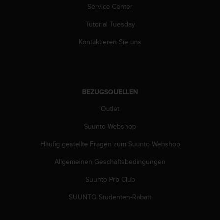
Service Center
G
)
Tutorial Tuesday
2
.
Kontaktieren Sie uns
0
s
o
w
i
BEZUGSQUELLEN
e
d
Outlet
e
Suunto Webshop
r
E
Häufig gestellte Fragen zum Suunto Webshop
r
f
Allgemeinen Geschäftsbedingungen
ü
l
Suunto Pro Club
l
u
SUUNTO Studenten-Rabatt
n
g