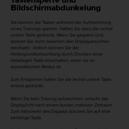
Tastensperre und
i
Bildschirmabdunkelung
t
ä
t
Sie können die Tasten während der Aufzeichnung
s
eines Trainings sperren. Halten Sie dazu die rechte
s
untere Taste gedrückt. Wenn Sie gesperrt sind,
t
u
können Sie nicht zwischen den Displayansichten
f
wechseln. Jedoch können Sie die
e
Hintergrundbeleuchtung durch Drücken einer
A
beliebigen Taste einschalten, wenn sie im
A
automatischen Modus ist.
d
i
Zum Entsperren halten Sie die rechte untere Taste
e
erneut gedrückt.
s
e
Wenn Sie kein Training aufzeichnen, erlischt das
r
W
Displaylicht nach einem kurzen inaktiven Zeitraum.
e
Zum Aktivieren des Displays drücken Sie auf eine
b
beliebige Taste.
s
i