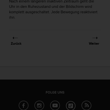
Nach einem längeren inaktiven Zeitraum geht die
t
Uhr in den Ruhezustand und der Bildschirm wird
e
komplett ausgeschaltet. Jede Bewegung reaktiviert
m
ihn.
i
t
d
e
n
W
Zurück
Weiter
e
b
C
o
n
t
e
n
t
A
FOLGE UNS
c
c
e