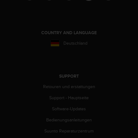
s
s
i
b
i
l
COUNTRY AND LANGUAGE
i
Deutschland
t
y
G
u
i
d
SUPPORT
e
Retouren und erstattungen
l
i
Support - Hauptseite
n
e
Software-Updates
s
(
Bedienungsanleitungen
W
Suunto Reparaturzentrum
C
A