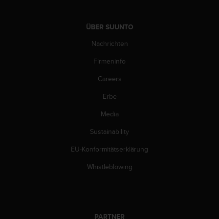
w
e
i
ÜBER SUUNTO
t
Nachrichten
e
r
Firmeninfo
e
r
Careers
Z
u
Erbe
g
ä
Media
n
Sustainability
g
l
EU-Konformitätserklärung
i
c
Whistleblowing
h
k
e
i
t
PARTNER