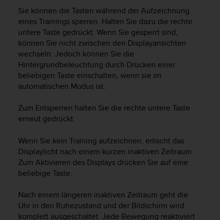
i
Sie können die Tasten während der Aufzeichnung
t
ä
eines Trainings sperren. Halten Sie dazu die rechte
t
untere Taste gedrückt. Wenn Sie gesperrt sind,
s
können Sie nicht zwischen den Displayansichten
s
wechseln. Jedoch können Sie die
t
Hintergrundbeleuchtung durch Drücken einer
u
beliebigen Taste einschalten, wenn sie im
f
automatischen Modus ist.
e
A
Zum Entsperren halten Sie die rechte untere Taste
A
erneut gedrückt.
d
i
e
Wenn Sie kein Training aufzeichnen, erlischt das
s
Displaylicht nach einem kurzen inaktiven Zeitraum.
e
Zum Aktivieren des Displays drücken Sie auf eine
r
beliebige Taste.
W
e
Nach einem längeren inaktiven Zeitraum geht die
b
Uhr in den Ruhezustand und der Bildschirm wird
s
komplett ausgeschaltet. Jede Bewegung reaktiviert
i