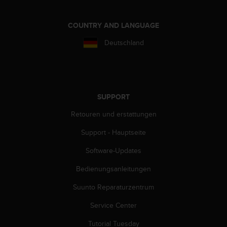
s
s
i
COUNTRY AND LANGUAGE
b
Deutschland
i
l
i
t
y
G
SUPPORT
u
Retouren und erstattungen
i
d
Support - Hauptseite
e
l
Software-Updates
i
n
Bedienungsanleitungen
e
s
Suunto Reparaturzentrum
(
Service Center
W
C
Tutorial Tuesday
A