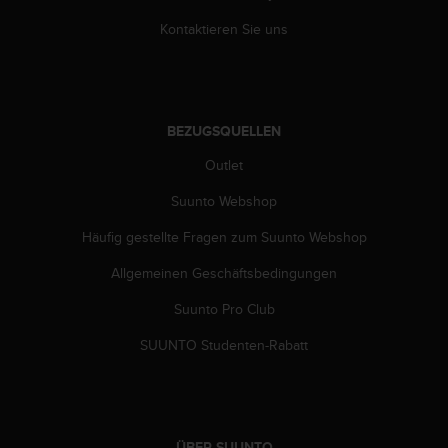
G
Kontaktieren Sie uns
)
2
.
0
s
BEZUGSQUELLEN
o
w
Outlet
i
e
Suunto Webshop
d
Häufig gestellte Fragen zum Suunto Webshop
e
r
Allgemeinen Geschäftsbedingungen
E
r
Suunto Pro Club
f
ü
SUUNTO Studenten-Rabatt
l
l
u
n
g
ÜBER SUUNTO