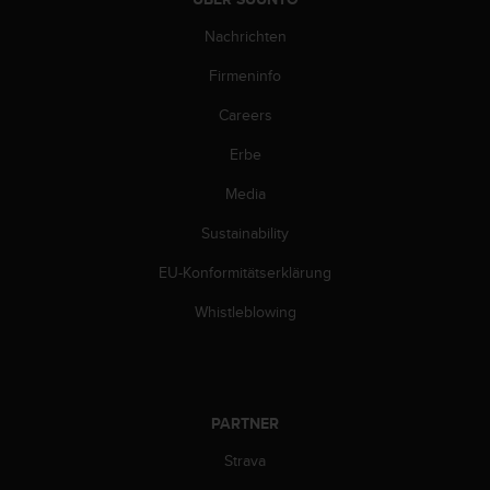
w
e
Nachrichten
i
Firmeninfo
t
e
Careers
r
e
Erbe
r
Z
Media
u
g
Sustainability
ä
EU-Konformitätserklärung
n
g
Whistleblowing
l
i
c
h
k
PARTNER
e
i
Strava
t