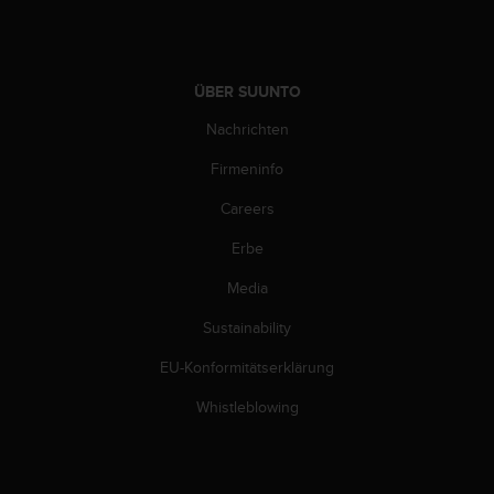
w
e
i
t
ÜBER SUUNTO
e
r
Nachrichten
e
r
Firmeninfo
Z
u
Careers
g
Erbe
ä
n
Media
g
l
Sustainability
i
c
EU-Konformitätserklärung
h
k
Whistleblowing
e
i
t