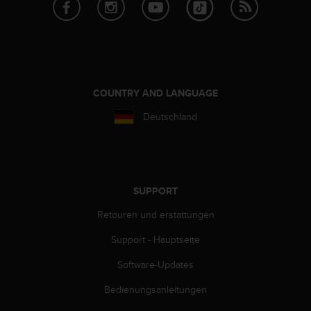
s
s
i
b
i
l
i
COUNTRY AND LANGUAGE
t
y
Deutschland
G
u
i
d
e
SUPPORT
l
i
Retouren und erstattungen
n
e
Support - Hauptseite
s
Software-Updates
(
W
Bedienungsanleitungen
C
A