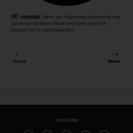
t
e
m
Wenn der Flugmodus aktiviert ist und
HINWEIS:
i
Sie etwas mit Ihrem Gerät verbinden möchten,
t
müssen Sie in zuerst beenden.
d
e
n
W
e
Zurück
Weiter
b
C
o
n
t
e
n
t
A
c
FOLGE UNS
c
e