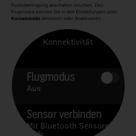
i
Funkübertragung abschalten möchten. Den
t
Flugmodus können Sie in den Einstellungen unter
ä
Konnektivität
aktivieren oder deaktivieren.
t
s
s
t
u
f
e
A
A
d
i
e
s
e
r
W
e
b
s
i