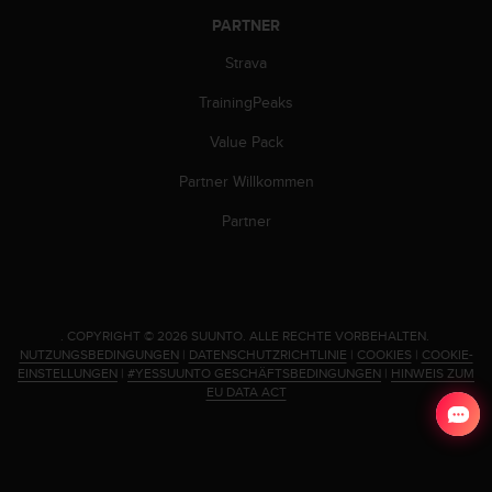
s
n
PARTNER
o
Strava
r
m
TrainingPeaks
e
n
Value Pack
a
n
Partner Willkommen
.
S
Partner
o
l
l
t
e
.
COPYRIGHT © 2026 SUUNTO.
ALLE RECHTE VORBEHALTEN.
s
NUTZUNGSBEDINGUNGEN
|
DATENSCHUTZRICHTLINIE
|
COOKIES
|
COOKIE-
t
EINSTELLUNGEN
|
#YESSUUNTO GESCHÄFTSBEDINGUNGEN
|
HINWEIS ZUM
EU DATA ACT
d
u
P
r
o