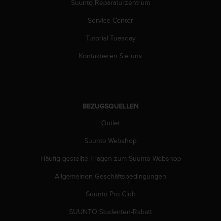
Suunto Reparaturzentrum
G
)
Service Center
2
.
Tutorial Tuesday
0
Kontaktieren Sie uns
s
o
w
i
e
BEZUGSQUELLEN
d
e
Outlet
r
E
Suunto Webshop
r
f
Häufig gestellte Fragen zum Suunto Webshop
ü
l
Allgemeinen Geschäftsbedingungen
l
Suunto Pro Club
u
n
SUUNTO Studenten-Rabatt
g