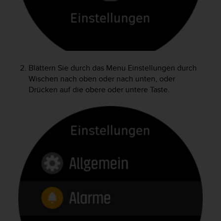
t
e
m
i
t
d
e
Blättern Sie durch das Menu Einstellungen durch
n
Wischen nach oben oder nach unten, oder
W
Drücken auf die obere oder untere Taste.
e
b
C
o
n
t
e
n
t
A
c
c
e