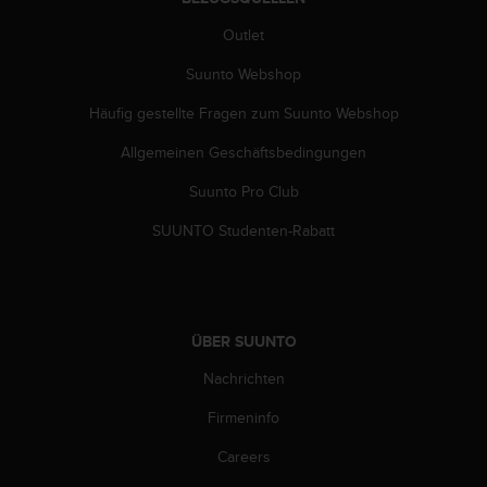
b
Outlet
s
i
Suunto Webshop
t
e
Häufig gestellte Fragen zum Suunto Webshop
h
a
Allgemeinen Geschäftsbedingungen
b
Suunto Pro Club
e
n
SUUNTO Studenten-Rabatt
,
k
o
n
t
ÜBER SUUNTO
a
k
Nachrichten
t
i
Firmeninfo
e
r
Careers
e