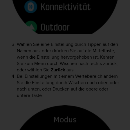
s
s
i
b
i
l
i
t
Wählen Sie eine Einstellung durch Tippen auf den
y
Namen aus, oder drücken Sie auf die Mitteltaste,
G
wenn die Einstellung hervorgehoben ist. Kehren
u
Sie zum Menü durch Wischen nach rechts zurück,
i
oder wählen Sie
Zurück
aus.
d
Bei Einstellungen mit einem Wertebereich ändern
e
Sie die Einstellung durch Wischen nach oben oder
l
i
nach unten, oder Drücken auf die obere oder
n
untere Taste.
e
s
(
W
C
A