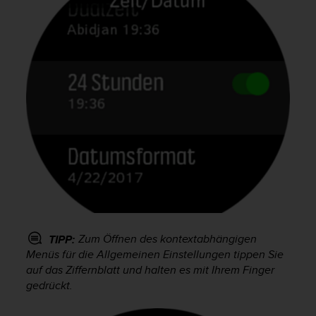
w
e
i
t
e
r
e
r
Z
u
g
ä
n
g
l
i
c
Zum Öffnen des kontextabhängigen
TIPP:
h
Menüs für die Allgemeinen Einstellungen tippen Sie
k
auf das Ziffernblatt und halten es mit Ihrem Finger
e
gedrückt.
i
t