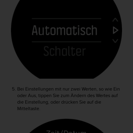
G
)
2
.
0
s
o
w
i
e
d
e
r
E
r
Bei Einstellungen mit nur zwei Werten, so wie Ein
f
oder Aus, tippen Sie zum Ändern des Wertes auf
ü
die Einstellung, oder drücken Sie auf die
l
Mitteltaste.
l
u
n
g