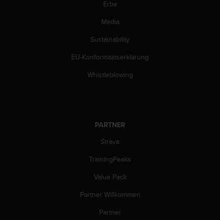
Erbe
b
i
Media
t
t
Sustainability
e
d
EU-Konformitätserklärung
e
n
Whistleblowing
K
u
n
d
e
PARTNER
n
Strava
d
i
TrainingPeaks
e
n
Value Pack
s
t
Partner Willkommen
i
n
Partner