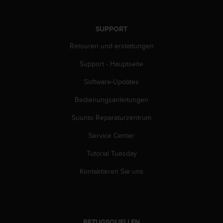
n
f
o
SUPPORT
r
m
Retouren und erstattungen
a
t
Support - Hauptseite
i
Software-Updates
o
n
Bedienungsanleitungen
e
n
Suunto Reparaturzentrum
a
u
Service Center
f
d
Tutorial Tuesday
i
Kontaktieren Sie uns
e
s
e
r
W
e
BEZUGSQUELLEN