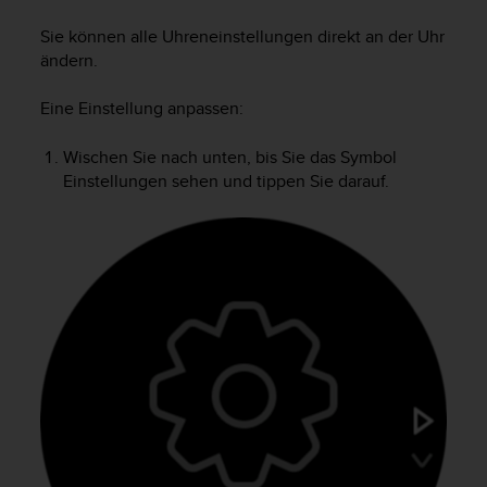
i
t
Sie können alle Uhreneinstellungen direkt an der Uhr
ä
ändern.
t
s
Eine Einstellung anpassen:
s
t
u
Wischen Sie nach unten, bis Sie das Symbol
f
Einstellungen sehen und tippen Sie darauf.
e
A
A
d
i
e
s
e
r
W
e
b
s
i