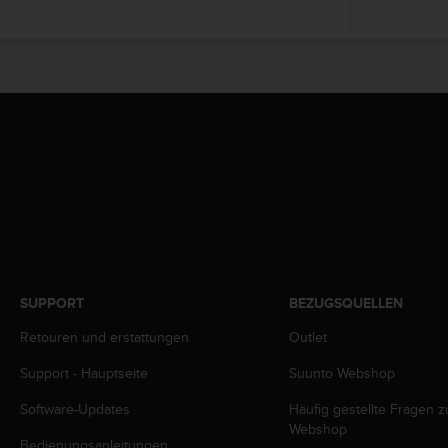
G
)
2
.
0
s
o
w
i
e
d
e
r
E
r
SUPPORT
BEZUGSQUELLEN
f
ü
Retouren und erstattungen
Outlet
l
Support - Hauptseite
Suunto Webshop
l
u
Software-Updates
Häufig gestellte Fragen 
n
Webshop
g
Bedienungsanleitungen