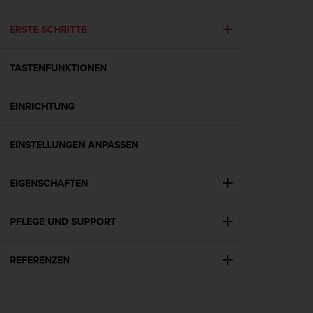
i
t
ä
ERSTE SCHRITTE
t
s
TASTENFUNKTIONEN
s
t
u
EINRICHTUNG
f
e
A
EINSTELLUNGEN ANPASSEN
A
d
i
EIGENSCHAFTEN
e
s
PFLEGE UND SUPPORT
e
r
W
REFERENZEN
e
b
s
i