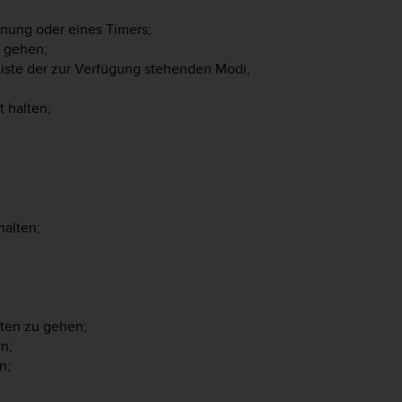
ung oder eines Timers;
 gehen;
iste der zur Verfügung stehenden Modi,
 halten;
alten;
ten zu gehen;
n;
n;