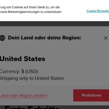
striere dich für den Newsletter und erhalte 5% Rabatt
| Kostenlose Reto
rung von Cookies auf Ihrem Gerät zu, um die
Cookie-Einstel
 unsere Marketingbemühungen zu unterstützen.
Dein Land oder deine Region:
ung - 2.1
United States
NTO TRAVERSE ALPHA BEDIENUNGSANLEITUNG -
Currency: $ (USD)
Shipping only to United States
Schritte
Land oder Region ändern
Fortfahren