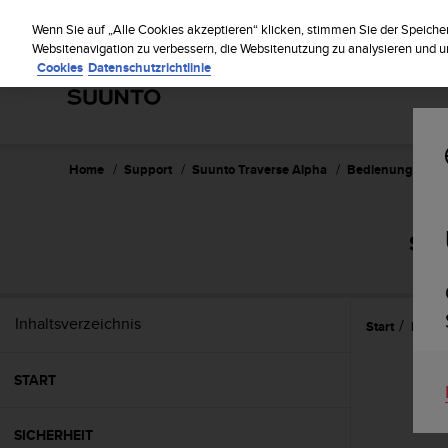
S
Regi
u
Wenn Sie auf „Alle Cookies akzeptieren“ klicken, stimmen Sie der Speiche
u
Websitenavigation zu verbessern, die Websitenutzung zu analysieren und
Cookies
Datenschutzrichtlinie
n
t
o
s
t
r
Home
Support
Suunto Traverse Alpha
Bedienungsanleit
e
b
t
SUU
d
i
e
K
Inhaltsverzeichnis
Start
Erste 
o
n
f
START
o
r
m
SICHERHEIT