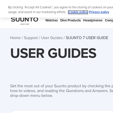
Skip
S
By clicking “Accept All Cookies”, you agree to the storing of cookies on you
to
usage, and assist in our marketing efforts.
Cookie policy
Privacy policy
content
SUUNTO
Watches
Dive Products
Headphones
Comp
APAC
Home
Support
User Guides
SUUNTO 7 USER GUIDE
USER GUIDES
Get the most out of your Suunto product by checking the 
how-to videos, and reading the Questions and Answers. Se
drop-down menu below.