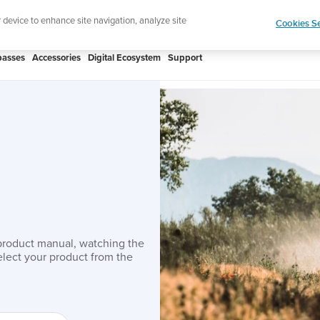
ign up for the newsletter and get 5% off
| Free retur
r device to enhance site navigation, analyze site
Cookies Se
asses
Accessories
Digital Ecosystem
Support
product manual, watching the
lect your product from the