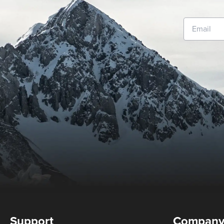
Support
Compan