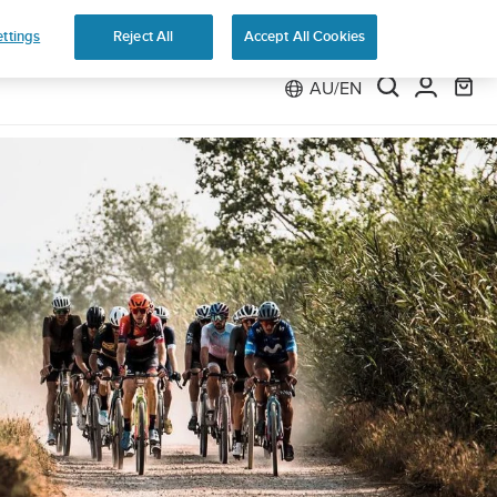
ns
ttings
Reject All
Accept All Cookies
AU/EN