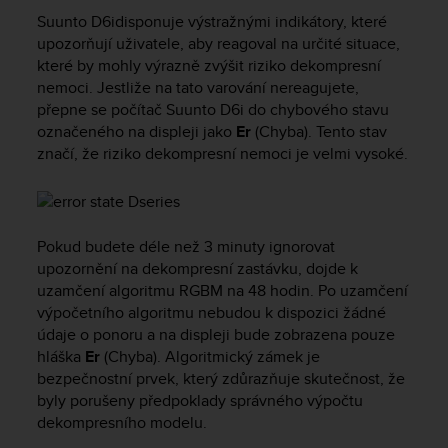
i
Suunto D6i
disponuje výstražnými indikátory, které
e
v
upozorňují uživatele, aby reagoval na určité situace,
i
které by mohly výrazně zvýšit riziko dekompresní
n
nemoci. Jestliže na tato varování nereagujete,
g
přepne se počítač
Suunto D6i
do chybového stavu
L
označeného na displeji jako
Er
(Chyba). Tento stav
e
značí, že riziko dekompresní nemoci je velmi vysoké.
v
e
l
A
A
Pokud budete déle než 3 minuty ignorovat
c
upozornění na dekompresní zastávku, dojde k
o
uzamčení algoritmu RGBM na 48 hodin. Po uzamčení
n
výpočetního algoritmu nebudou k dispozici žádné
f
údaje o ponoru a na displeji bude zobrazena pouze
o
hláška
Er
(Chyba). Algoritmický zámek je
r
bezpečnostní prvek, který zdůrazňuje skutečnost, že
m
byly porušeny předpoklady správného výpočtu
a
dekompresního modelu.
n
c