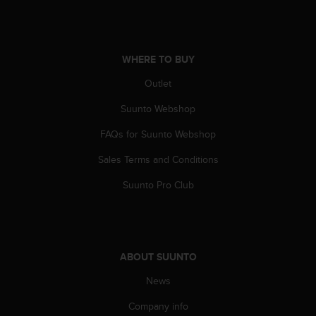
s
(
W
C
WHERE TO BUY
A
G
Outlet
)
2
Suunto Webshop
.
0
FAQs for Suunto Webshop
a
Sales Terms and Conditions
n
d
Suunto Pro Club
a
c
h
i
e
ABOUT SUUNTO
v
i
News
n
g
Company info