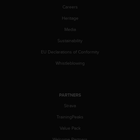
c
o
Careers
m
Heritage
p
l
Media
i
a
Sustainability
n
c
EU Declarations of Conformity
e
w
Whistleblowing
i
t
h
o
t
PARTNERS
h
Strava
e
r
TrainingPeaks
a
c
Value Pack
c
e
Welcome Partners