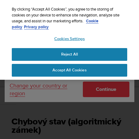
S
Sign up for the newsletter and get 5% off
| Free
u
By clicking “Accept All Cookies”, you agree to the storing of
returns
u
cookies on your device to enhance site navigation, analyze site
Your country or region:
usage, and assist in our marketing efforts.
Cookie
n
policy
Privacy policy
t
o
Cookies Settings
United States
i
s
Home
Support
Suunto D6i
Uživatelská příručka -
c
Reject All
Currency: $ (USD)
o
m
Shipping only to United States
SUUNTO D6I UŽIVATELSKÁ PŘÍRUČKA -
Accept All Cookies
m
i
t
Change your country or
Continue
t
region
e
Chybový stav (algoritmický zámek)
d
t
o
Chybový stav (algoritmický
a
c
zámek)
h