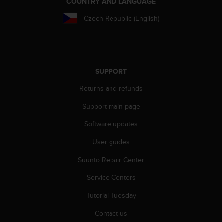
COUNTRY AND LANGUAGE
A
c
Czech Republic (English)
c
e
s
s
i
SUPPORT
b
i
Returns and refunds
l
Support main page
i
t
Software updates
y
G
User guides
u
i
Suunto Repair Center
d
e
Service Centers
l
Tutorial Tuesday
i
n
Contact us
e