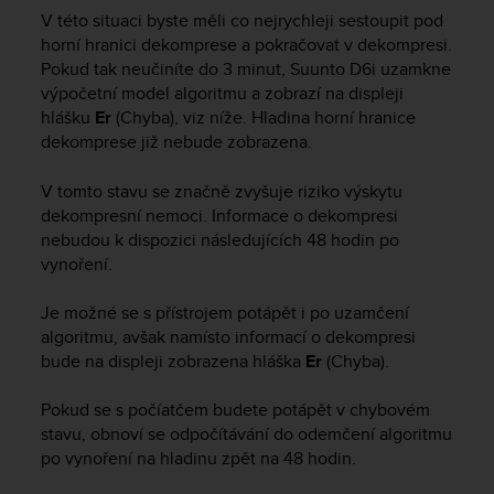
e
V této situaci byste měli co nejrychleji sestoupit pod
f
horní hranici dekomprese a pokračovat v dekompresi.
o
Pokud tak neučiníte do 3 minut,
Suunto D6i
uzamkne
r
výpočetní model algoritmu a zobrazí na displeji
t
hlášku
Er
(Chyba), viz níže. Hladina horní hranice
h
dekomprese již nebude zobrazena.
i
s
V tomto stavu se značně zvyšuje riziko výskytu
w
e
dekompresní nemoci. Informace o dekompresi
b
nebudou k dispozici následujících 48 hodin po
s
vynoření.
i
t
Je možné se s přístrojem potápět i po uzamčení
e
algoritmu, avšak namísto informací o dekompresi
i
bude na displeji zobrazena hláška
Er
(Chyba).
n
c
Pokud se s počíatčem budete potápět v chybovém
o
stavu, obnoví se odpočítávání do odemčení algoritmu
n
f
po vynoření na hladinu zpět na 48 hodin.
o