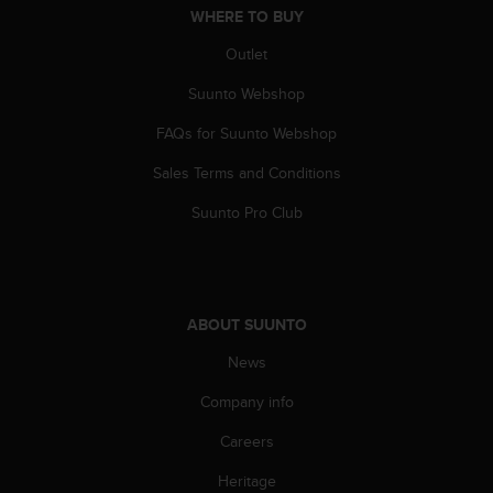
WHERE TO BUY
A
c
Outlet
c
e
Suunto Webshop
s
s
FAQs for Suunto Webshop
i
b
Sales Terms and Conditions
i
Suunto Pro Club
l
i
t
y
G
ABOUT SUUNTO
u
i
News
d
e
Company info
l
i
Careers
n
e
Heritage