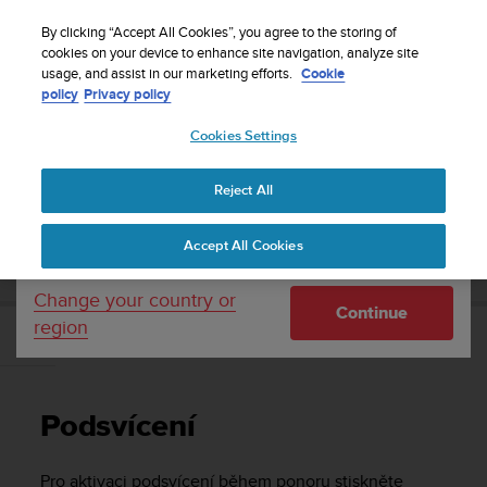
S
Sign up for the newsletter and get 5% off
| Free
u
By clicking “Accept All Cookies”, you agree to the storing of
returns
u
cookies on your device to enhance site navigation, analyze site
Your country or region:
usage, and assist in our marketing efforts.
Cookie
n
policy
Privacy policy
t
o
Cookies Settings
United States
i
s
Home
Support
Suunto D6i
Uživatelská příručka -
c
Reject All
Currency: $ (USD)
o
m
Shipping only to United States
SUUNTO D6I UŽIVATELSKÁ PŘÍRUČKA -
Accept All Cookies
m
i
t
Change your country or
Continue
t
region
e
Podsvícení
d
t
o
Podsvícení
a
c
h
Pro aktivaci podsvícení během ponoru stiskněte