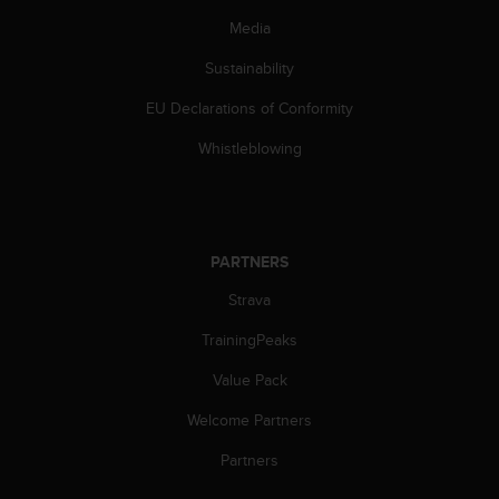
s
Media
(
W
Sustainability
C
A
EU Declarations of Conformity
G
)
Whistleblowing
2
.
0
a
n
PARTNERS
d
a
Strava
c
TrainingPeaks
h
i
Value Pack
e
v
Welcome Partners
i
n
Partners
g