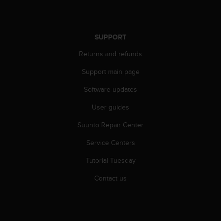
r
m
a
n
SUPPORT
c
e
Returns and refunds
w
i
Support main page
t
Software updates
h
t
User guides
h
e
Suunto Repair Center
W
e
Service Centers
b
C
Tutorial Tuesday
o
Contact us
n
t
e
n
t