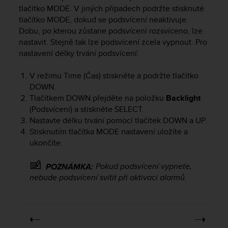
i
tlačítko
MODE
. V jiných případech podržte stisknuté
e
tlačítko
MODE
, dokud se podsvícení neaktivuje.
v
Dobu, po kterou zůstane podsvícení rozsvíceno, lze
i
nastavit. Stejně tak lze podsvícení zcela vypnout. Pro
n
g
nastavení délky trvání podsvícení:
L
e
V režimu Time (Čas) stiskněte a podržte tlačítko
v
DOWN
.
e
Tlačítkem
DOWN
přejděte na položku
Backlight
l
(Podsvícení) a stiskněte
SELECT
.
A
Nastavte délku trvání pomocí tlačítek
DOWN
a
UP
.
A
Stisknutím tlačítka
MODE
nastavení uložíte a
c
ukončíte.
o
n
f
Pokud podsvícení vypnete,
POZNÁMKA:
o
nebude podsvícení svítit při aktivaci alarmů.
r
m
a
n
c