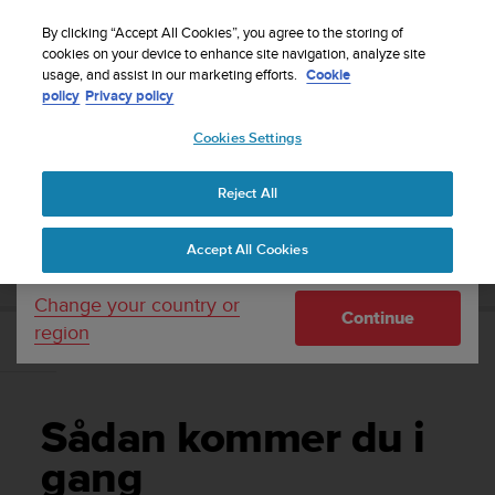
S
Sign up for the newsletter and get 5% off
| Free
u
By clicking “Accept All Cookies”, you agree to the storing of
returns
u
cookies on your device to enhance site navigation, analyze site
Your country or region:
usage, and assist in our marketing efforts.
Cookie
n
policy
Privacy policy
t
o
Cookies Settings
United States
i
s
Home
Support
Suunto 9
Brugervejledning
c
Reject All
Currency: $ (USD)
o
m
Shipping only to United States
SUUNTO 9 BRUGERVEJLEDNING
Accept All Cookies
m
i
t
Change your country or
Continue
t
region
e
Sådan kommer du i gang
d
t
o
Sådan kommer du i
a
c
gang
h