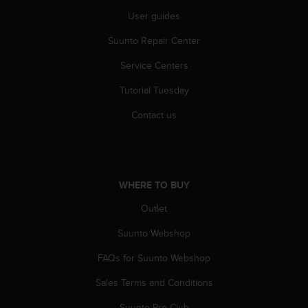
s
User guides
(
W
Suunto Repair Center
C
A
Service Centers
G
)
Tutorial Tuesday
2
Contact us
.
0
a
n
d
WHERE TO BUY
a
c
Outlet
h
i
Suunto Webshop
e
v
FAQs for Suunto Webshop
i
n
Sales Terms and Conditions
g
Suunto Pro Club