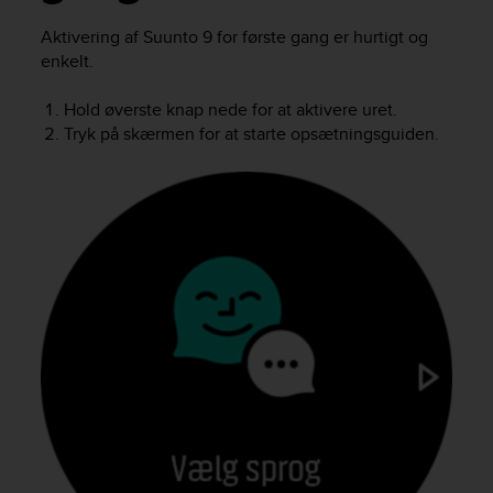
i
e
Aktivering af
Suunto 9
for første gang er hurtigt og
v
enkelt.
i
n
Hold øverste knap nede for at aktivere uret.
g
Tryk på skærmen for at starte opsætningsguiden.
L
e
v
e
l
A
A
c
o
n
f
o
r
m
a
n
c