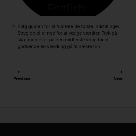
r
m
a
n
Følg guiden for at fuldføre de første indstillinger.
c
e
Stryg op eller ned for at vælge værdier. Tryk på
w
skærmen eller på den midterste knap for at
i
godkende en værdi og gå til næste trin.
t
h
t
h
e
Previous
Next
W
e
b
C
o
n
t
e
n
t