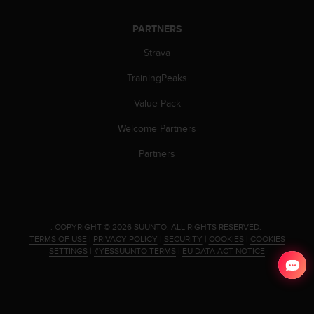
s
s
PARTNERS
i
b
Strava
i
TrainingPeaks
l
i
Value Pack
t
y
Welcome Partners
s
t
Partners
a
n
d
a
r
.
COPYRIGHT © 2026 SUUNTO.
ALL RIGHTS RESERVED.
d
TERMS OF USE
|
PRIVACY POLICY
|
SECURITY
|
COOKIES
|
COOKIES
s
SETTINGS
|
#YESSUUNTO TERMS
|
EU DATA ACT NOTICE
.
P
l
e