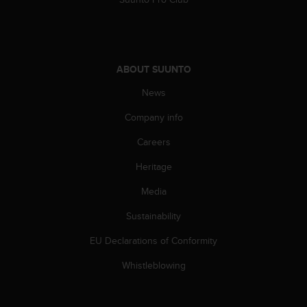
c
o
m
p
l
ABOUT SUUNTO
i
a
News
n
c
Company info
e
w
Careers
i
t
Heritage
h
Media
o
t
Sustainability
h
e
EU Declarations of Conformity
r
a
Whistleblowing
c
c
e