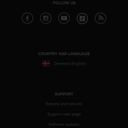
FOLLOW US
A
c
c
e
s
s
i
b
i
COUNTRY AND LANGUAGE
l
i
Denmark (English)
t
y
G
u
i
SUPPORT
d
e
Returns and refunds
l
i
Support main page
n
Software updates
e