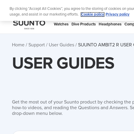
Skip
Lig
By clicking “Accept All Cookies”, you agree to the storing of cookies on you
to
usage, and assist in our marketing efforts.
Cookie policy
Privacy policy
content
SUUNTO
Watches
Dive Products
Headphones
Comp
APAC
Home
Support
User Guides
SUUNTO AMBIT2 R USER 
USER GUIDES
Get the most out of your Suunto product by checking the 
how-to videos, and reading the Questions and Answers. Se
drop-down menu below.