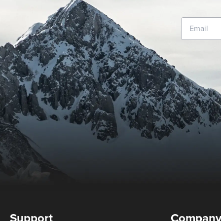
Support
Compan