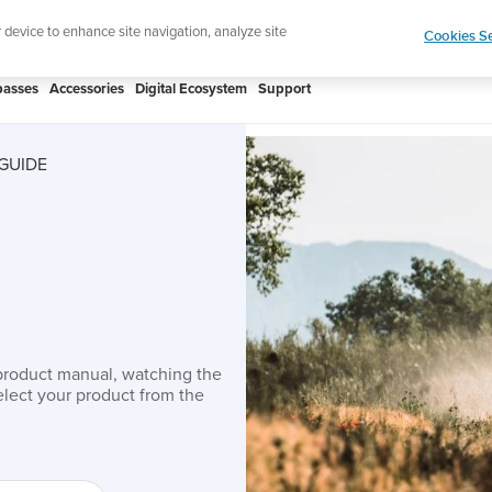
htweight sports watch designed for runners
Shop
r device to enhance site navigation, analyze site
Cookies Se
asses
Accessories
Digital Ecosystem
Support
GUIDE
product manual, watching the
lect your product from the