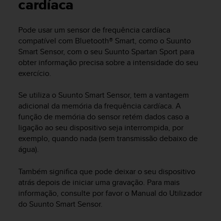
i
cardíaca
e
v
Pode usar um sensor de frequência cardíaca
i
compatível com Bluetooth® Smart, como o Suunto
n
g
Smart Sensor, com o seu
Suunto Spartan Sport
para
L
obter informação precisa sobre a intensidade do seu
e
exercício.
v
e
Se utiliza o Suunto Smart Sensor, tem a vantagem
l
adicional da memória da frequência cardíaca. A
A
função de memória do sensor retém dados caso a
A
ligação ao seu dispositivo seja interrompida, por
c
exemplo, quando nada (sem transmissão debaixo de
o
n
água).
f
o
Também significa que pode deixar o seu dispositivo
r
atrás depois de iniciar uma gravação. Para mais
m
informação, consulte por favor o Manual do Utilizador
a
do Suunto Smart Sensor.
n
c