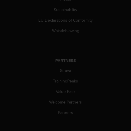
c
o
Sustainability
m
p
EU Declarations of Conformity
l
i
Whistleblowing
a
n
c
e
w
PARTNERS
i
Strava
t
h
TrainingPeaks
o
t
Value Pack
h
e
Welcome Partners
r
a
Partners
c
c
e