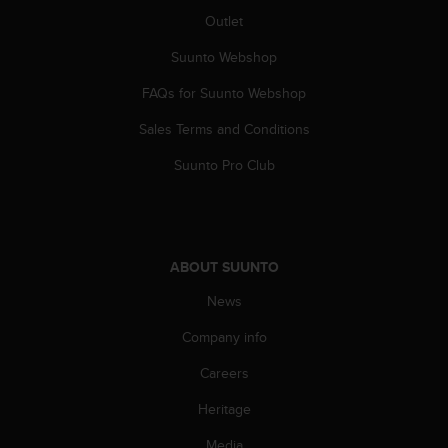
s
Outlet
(
W
Suunto Webshop
C
A
FAQs for Suunto Webshop
G
Sales Terms and Conditions
)
2
Suunto Pro Club
.
0
a
n
d
ABOUT SUUNTO
a
c
News
h
i
Company info
e
v
Careers
i
Heritage
n
g
Media