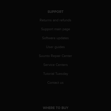
A
c
SUPPORT
c
e
Returns and refunds
s
Support main page
s
i
Software updates
b
i
User guides
l
i
Suunto Repair Center
t
y
Service Centers
G
Tutorial Tuesday
u
i
Contact us
d
e
l
i
n
WHERE TO BUY
e