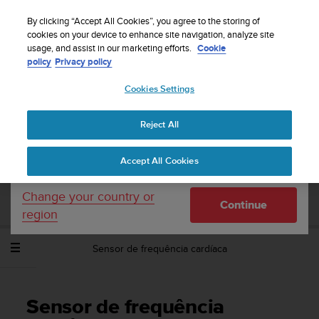
S
Sign up for the newsletter and get 5% off
| Free
u
By clicking “Accept All Cookies”, you agree to the storing of
returns
u
cookies on your device to enhance site navigation, analyze site
Your country or region:
usage, and assist in our marketing efforts.
Cookie
n
policy
Privacy policy
t
o
Cookies Settings
United States
i
s
Home
Support
Suunto Spartan Sport
Manual do Utilizador -
c
2.6
Reject All
Currency: $ (USD)
o
m
Shipping only to United States
Accept All Cookies
m
SUUNTO SPARTAN SPORT MANUAL DO
i
UTILIZADOR - 2.6
t
Change your country or
Continue
t
region
e
d
Sensor de frequência cardíaca
t
o
a
c
Sensor de frequência
h