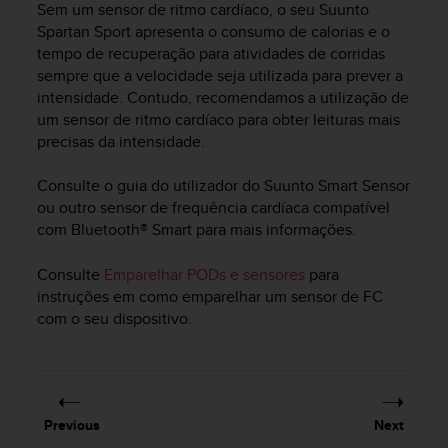
Sem um sensor de ritmo cardíaco, o seu
Suunto
e
Spartan Sport
apresenta o consumo de calorias e o
f
tempo de recuperação para atividades de corridas
o
r
sempre que a velocidade seja utilizada para prever a
t
intensidade. Contudo, recomendamos a utilização de
h
um sensor de ritmo cardíaco para obter leituras mais
i
precisas da intensidade.
s
w
Consulte o guia do utilizador do Suunto Smart Sensor
e
ou outro sensor de frequência cardíaca compatível
b
com Bluetooth® Smart para mais informações.
s
i
Consulte
Emparelhar PODs e sensores
para
t
e
instruções em como emparelhar um sensor de FC
i
com o seu dispositivo.
n
c
o
n
f
Previous
Next
o