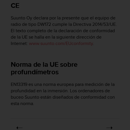
m
CE
i
s
Suunto Oy declara por la presente que el equipo de
o
d
radio de tipo DW172 cumple la Directiva 2014/53/UE.
e
El texto completo de la declaración de conformidad
a
de la UE se halla en la siguiente dirección de
l
Internet:
www.suunto.com/EUconformity
.
c
a
n
Norma de la UE sobre
z
profundímetros
a
r
e
EN13319 es una norma europea para medición de la
l
profundidad en la inmersión. Los ordenadores de
n
buceo Suunto están diseñados de conformidad con
i
esta norma.
v
e
l
d
e