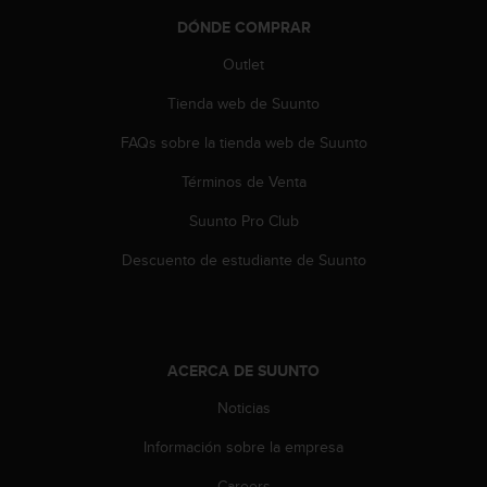
t
DÓNDE COMPRAR
a
s
Outlet
d
Tienda web de Suunto
e
a
FAQs sobre la tienda web de Suunto
c
c
Términos de Venta
e
s
Suunto Pro Club
i
b
Descuento de estudiante de Suunto
i
l
i
d
a
ACERCA DE SUUNTO
d
Noticias
p
a
Información sobre la empresa
r
a
Careers