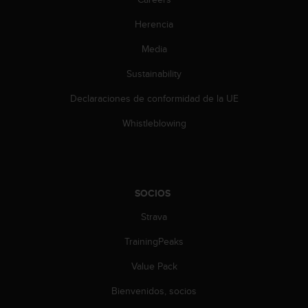
c
o
Herencia
n
t
Media
e
Sustainability
n
i
Declaraciones de conformidad de la UE
d
o
Whistleblowing
w
e
b
(
W
SOCIOS
e
b
Strava
C
o
TrainingPeaks
n
Value Pack
t
e
Bienvenidos, socios
n