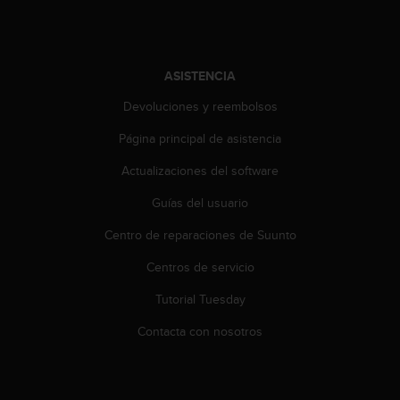
i
o
w
e
b
ASISTENCIA
d
Devoluciones y reembolsos
e
a
Página principal de asistencia
c
u
Actualizaciones del software
e
r
Guías del usuario
d
Centro de reparaciones de Suunto
o
c
Centros de servicio
o
n
Tutorial Tuesday
l
a
Contacta con nosotros
s
P
a
u