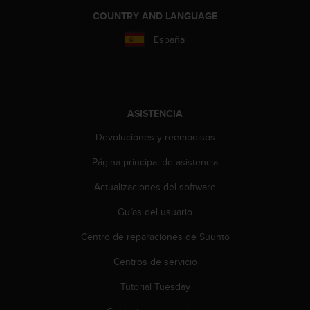
i
COUNTRY AND LANGUAGE
o
w
España
e
b
d
e
a
ASISTENCIA
c
u
Devoluciones y reembolsos
e
r
Página principal de asistencia
d
o
Actualizaciones del software
c
o
Guías del usuario
n
Centro de reparaciones de Suunto
l
a
Centros de servicio
s
P
Tutorial Tuesday
a
u