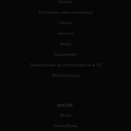
Noticias
c
o
Información sobre la empresa
n
t
Careers
e
n
Herencia
i
d
Media
o
Sustainability
w
e
Declaraciones de conformidad de la UE
b
(
Whistleblowing
W
e
b
C
o
SOCIOS
n
t
Strava
e
n
TrainingPeaks