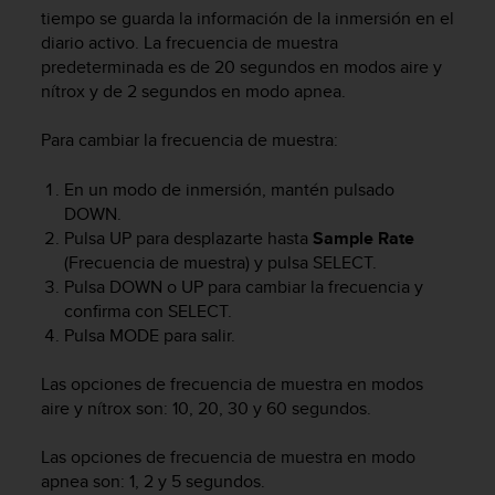
m
tiempo se guarda la información de la inmersión en el
i
diario activo. La frecuencia de muestra
s
predeterminada es de 20 segundos en modos aire y
o
nítrox y de 2 segundos en modo apnea.
d
e
a
Para cambiar la frecuencia de muestra:
l
c
En un modo de inmersión, mantén pulsado
a
DOWN
.
n
Pulsa
UP
para desplazarte hasta
Sample Rate
z
(Frecuencia de muestra) y pulsa
SELECT
.
a
Pulsa
DOWN
o
UP
para cambiar la frecuencia y
r
confirma con
SELECT
.
e
l
Pulsa
MODE
para salir.
n
i
Las opciones de frecuencia de muestra en modos
v
aire y nítrox son: 10, 20, 30 y 60 segundos.
e
l
Las opciones de frecuencia de muestra en modo
d
apnea son: 1, 2 y 5 segundos.
e