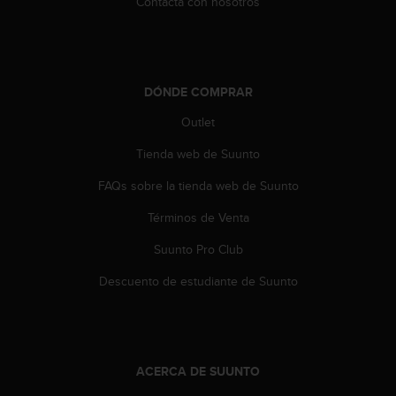
Contacta con nosotros
t
a
s
d
e
DÓNDE COMPRAR
a
c
Outlet
c
Tienda web de Suunto
e
s
FAQs sobre la tienda web de Suunto
i
b
Términos de Venta
i
l
Suunto Pro Club
i
d
Descuento de estudiante de Suunto
a
d
p
a
r
ACERCA DE SUUNTO
a