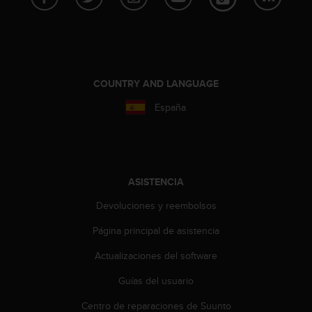
i
o
w
e
b
d
COUNTRY AND LANGUAGE
e
a
España
c
u
e
r
d
ASISTENCIA
o
c
Devoluciones y reembolsos
o
n
Página principal de asistencia
l
a
Actualizaciones del software
s
Guías del usuario
P
a
Centro de reparaciones de Suunto
u