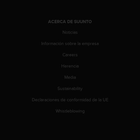
c
o
n
t
ACERCA DE SUUNTO
e
Noticias
n
i
Información sobre la empresa
d
o
Careers
w
e
Herencia
b
Media
(
W
Sustainability
e
b
Declaraciones de conformidad de la UE
C
o
Whistleblowing
n
t
e
n