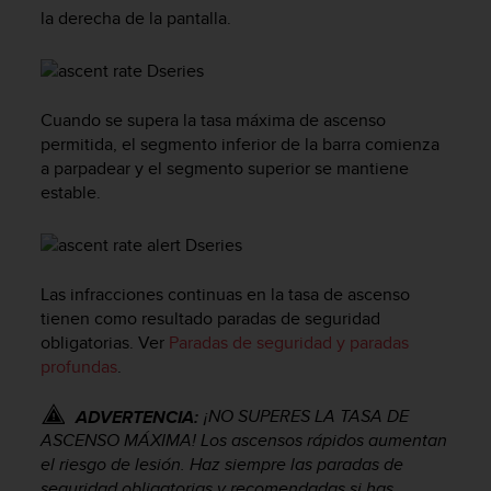
m
la derecha de la pantalla.
i
s
o
d
e
Cuando se supera la tasa máxima de ascenso
a
permitida, el segmento inferior de la barra comienza
l
a parpadear y el segmento superior se mantiene
c
estable.
a
n
z
a
r
Las infracciones continuas en la tasa de ascenso
e
tienen como resultado paradas de seguridad
l
obligatorias. Ver
Paradas de seguridad y paradas
n
profundas
.
i
v
¡NO SUPERES LA TASA DE
ADVERTENCIA:
e
ASCENSO MÁXIMA! Los ascensos rápidos aumentan
l
d
el riesgo de lesión. Haz siempre las paradas de
e
seguridad obligatorias y recomendadas si has