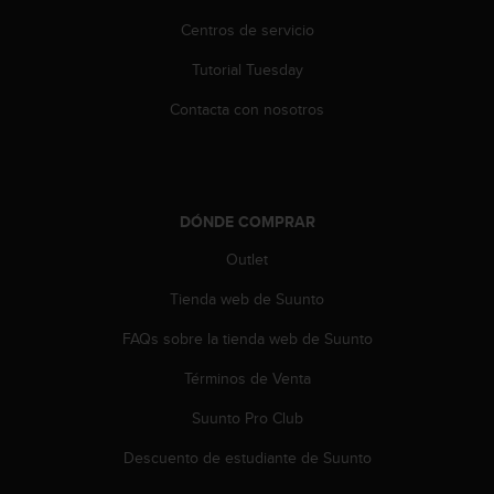
t
Centros de servicio
a
s
Tutorial Tuesday
d
e
Contacta con nosotros
a
c
c
e
s
DÓNDE COMPRAR
i
Outlet
b
i
Tienda web de Suunto
l
i
FAQs sobre la tienda web de Suunto
d
a
Términos de Venta
d
p
Suunto Pro Club
a
Descuento de estudiante de Suunto
r
a