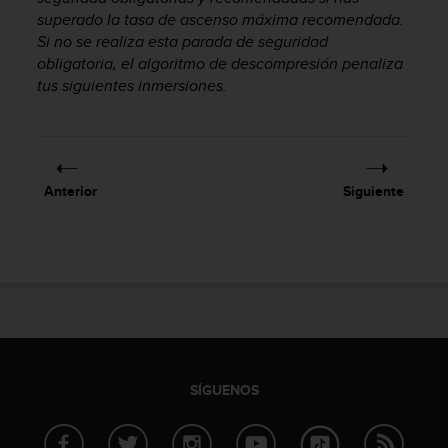
c
superado la tasa de ascenso máxima recomendada.
o
Si no se realiza esta parada de seguridad
n
obligatoria, el algoritmo de descompresión penaliza
f
tus siguientes inmersiones.
o
r
m
i
d
Anterior
Siguiente
a
d
A
A
e
n
e
s
t
e
SÍGUENOS
s
i
t