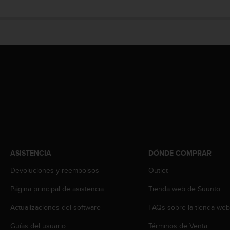
c
o
n
t
e
n
i
d
o
w
e
b
(
W
e
ASISTENCIA
DÓNDE COMPRAR
b
C
Devoluciones y reembolsos
Outlet
o
Página principal de asistencia
Tienda web de Suunto
n
t
Actualizaciones del software
FAQs sobre la tienda we
e
n
Guías del usuario
Términos de Venta