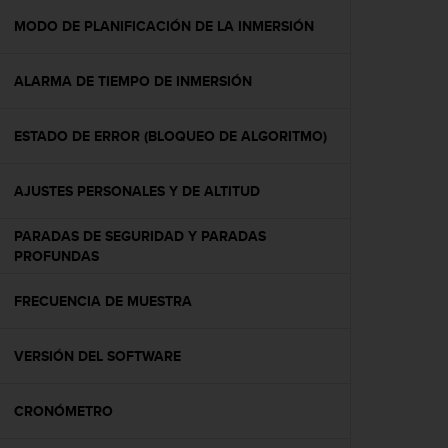
i
o
MODO DE PLANIFICACIÓN DE LA INMERSIÓN
w
e
ALARMA DE TIEMPO DE INMERSIÓN
b
d
e
ESTADO DE ERROR (BLOQUEO DE ALGORITMO)
a
c
u
AJUSTES PERSONALES Y DE ALTITUD
e
r
PARADAS DE SEGURIDAD Y PARADAS
d
PROFUNDAS
o
c
FRECUENCIA DE MUESTRA
o
n
l
VERSIÓN DEL SOFTWARE
a
s
P
CRONÓMETRO
a
u