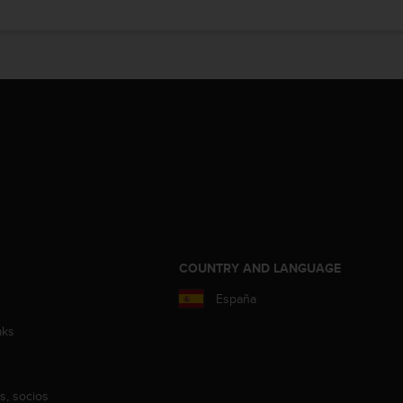
COUNTRY AND LANGUAGE
España
aks
s, socios