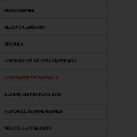
c
o
MARCADORES
n
f
RELOJ CALENDARIO
o
r
m
BRÚJULA
i
d
a
INMERSIONES DE DESCOMPRESIÓN
d
A
A
CONTRASTE DE PANTALLA
e
n
ALARMA DE PROFUNDIDAD
e
s
t
HISTORIAL DE INMERSIONES
e
s
i
MODOS DE INMERSIÓN
t