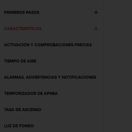
m
i
s
PRIMEROS PASOS
o
d
CARACTERÍSTICAS
e
a
l
ACTIVACIÓN Y COMPROBACIONES PREVIAS
c
a
n
TIEMPO DE AIRE
z
a
r
ALARMAS, ADVERTENCIAS Y NOTIFICACIONES
e
l
TEMPORIZADOR DE APNEA
n
i
v
TASA DE ASCENSO
e
l
d
LUZ DE FONDO
e