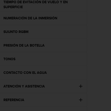
TIEMPO DE EVITACIÓN DE VUELO Y EN
t
SUPERFICIE
a
s
NUMERACIÓN DE LA INMERSIÓN
d
e
a
SUUNTO RGBM
c
c
e
PRESIÓN DE LA BOTELLA
s
i
b
TONOS
i
l
CONTACTO CON EL AGUA
i
d
a
ATENCIÓN Y ASISTENCIA
d
p
a
REFERENCIA
r
a