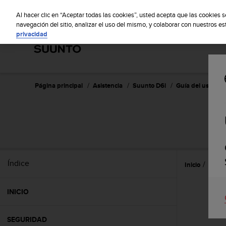
S
Sus
u
Al hacer clic en “Aceptar todas las cookies”, usted acepta que las cookies 
u
navegación del sitio, analizar el uso del mismo, y colaborar con nuestros e
privacidad
n
t
o
m
a
n
Página principal
Asistencia
Suunto D6i
Guía del usuario 
t
i
e
n
e
s
u
Índice
Inicio
Caract
c
o
m
INICIO
p
r
o
SEGURIDAD