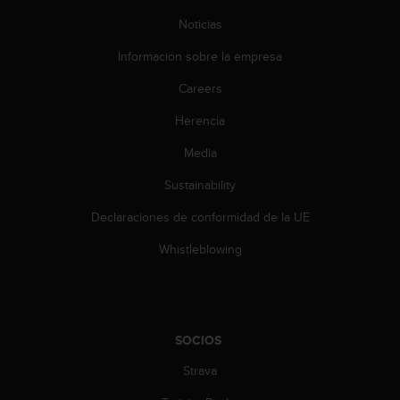
c
Noticias
o
n
Información sobre la empresa
t
e
Careers
n
i
Herencia
d
o
Media
w
Sustainability
e
b
Declaraciones de conformidad de la UE
(
W
Whistleblowing
e
b
C
o
n
SOCIOS
t
e
Strava
n