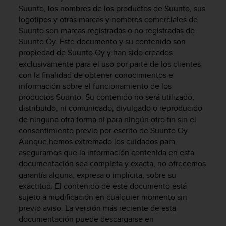
m
Suunto, los nombres de los productos de Suunto, sus
i
logotipos y otras marcas y nombres comerciales de
s
Suunto son marcas registradas o no registradas de
o
Suunto Oy. Este documento y su contenido son
d
e
propiedad de Suunto Oy y han sido creados
a
exclusivamente para el uso por parte de los clientes
l
con la finalidad de obtener conocimientos e
c
información sobre el funcionamiento de los
a
productos Suunto. Su contenido no será utilizado,
n
distribuido, ni comunicado, divulgado o reproducido
z
de ninguna otra forma ni para ningún otro fin sin el
a
consentimiento previo por escrito de Suunto Oy.
r
Aunque hemos extremado los cuidados para
e
asegurarnos que la información contenida en esta
l
n
documentación sea completa y exacta, no ofrecemos
i
garantía alguna, expresa o implícita, sobre su
v
exactitud. El contenido de este documento está
e
sujeto a modificación en cualquier momento sin
l
previo aviso. La versión más reciente de esta
d
documentación puede descargarse en
e