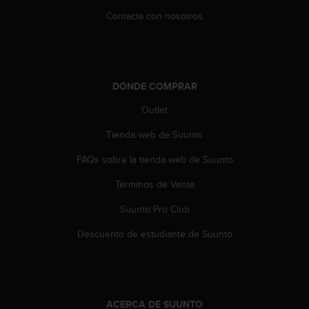
t
Contacta con nosotros
a
s
d
e
a
DÓNDE COMPRAR
c
c
Outlet
e
Tienda web de Suunto
s
i
FAQs sobre la tienda web de Suunto
b
i
Términos de Venta
l
i
Suunto Pro Club
d
a
Descuento de estudiante de Suunto
d
p
a
r
a
ACERCA DE SUUNTO