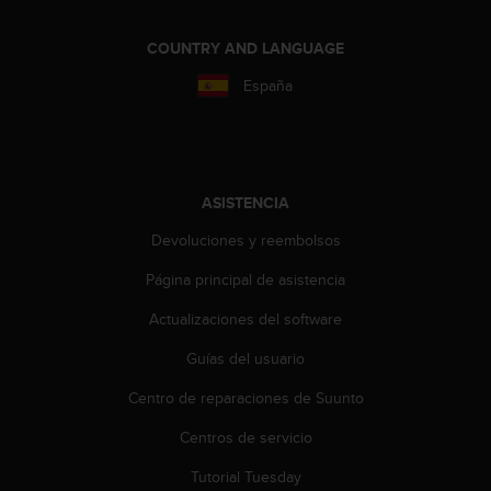
i
o
COUNTRY AND LANGUAGE
w
e
España
b
d
e
a
c
ASISTENCIA
u
e
Devoluciones y reembolsos
r
d
Página principal de asistencia
o
c
Actualizaciones del software
o
n
Guías del usuario
l
Centro de reparaciones de Suunto
a
s
Centros de servicio
P
a
Tutorial Tuesday
u