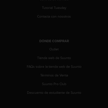
t
Tutorial Tuesday
a
s
Contacta con nosotros
d
e
a
c
c
DÓNDE COMPRAR
e
s
Outlet
i
b
Tienda web de Suunto
i
FAQs sobre la tienda web de Suunto
l
i
Términos de Venta
d
a
Suunto Pro Club
d
p
Descuento de estudiante de Suunto
a
r
a