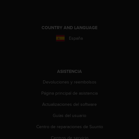
i
o
w
e
b
COUNTRY AND LANGUAGE
d
España
e
a
c
u
e
r
ASISTENCIA
d
Devoluciones y reembolsos
o
c
Página principal de asistencia
o
n
Actualizaciones del software
l
a
Guías del usuario
s
P
Centro de reparaciones de Suunto
a
Centros de servicio
u