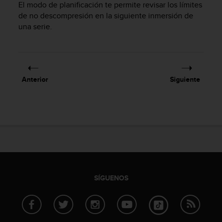
El modo de planificación te permite revisar los límites
c
de no descompresión en la siguiente inmersión de
o
una serie.
n
f
o
r
m
i
Anterior
Siguiente
d
a
d
A
A
e
n
e
s
t
SÍGUENOS
e
s
i
t