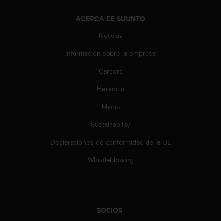
c
o
ACERCA DE SUUNTO
n
t
Noticias
e
Información sobre la empresa
n
i
Careers
d
o
Herencia
w
e
Media
b
(
Sustainability
W
Declaraciones de conformidad de la UE
e
b
Whistleblowing
C
o
n
t
e
SOCIOS
n