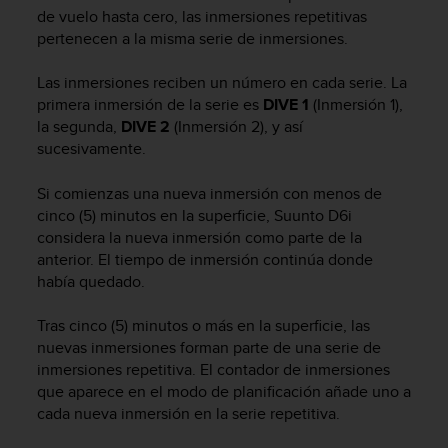
m
de vuelo hasta cero, las inmersiones repetitivas
i
pertenecen a la misma serie de inmersiones.
s
o
d
Las inmersiones reciben un número en cada serie. La
e
primera inmersión de la serie es
DIVE 1
(Inmersión 1),
a
la segunda,
DIVE 2
(Inmersión 2), y así
l
sucesivamente.
c
a
Si comienzas una nueva inmersión con menos de
n
cinco (5) minutos en la superficie,
Suunto D6i
z
considera la nueva inmersión como parte de la
a
anterior. El tiempo de inmersión continúa donde
r
había quedado.
e
l
n
Tras cinco (5) minutos o más en la superficie, las
i
nuevas inmersiones forman parte de una serie de
v
inmersiones repetitiva. El contador de inmersiones
e
que aparece en el modo de planificación añade uno a
l
cada nueva inmersión en la serie repetitiva.
d
e