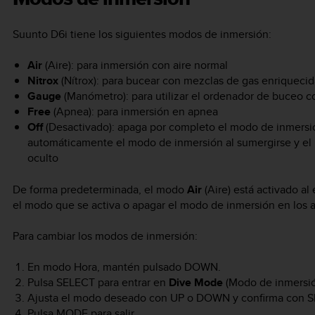
Suunto D6i
tiene los siguientes modos de inmersión:
Air
(Aire): para inmersión con aire normal
Nitrox
(Nítrox): para bucear con mezclas de gas enriqueci
Gauge
(Manómetro): para utilizar el ordenador de buceo 
Free
(Apnea): para inmersión en apnea
Off
(Desactivado): apaga por completo el modo de inmersi
automáticamente el modo de inmersión al sumergirse y el 
oculto
De forma predeterminada, el modo
Air
(Aire) está activado a
el modo que se activa o apagar el modo de inmersión en los a
Para cambiar los modos de inmersión:
En modo Hora, mantén pulsado
DOWN
.
Pulsa
SELECT
para entrar en
Dive Mode
(Modo de inmersió
Ajusta el modo deseado con
UP
o
DOWN
y confirma con
S
Pulsa
MODE
para salir.