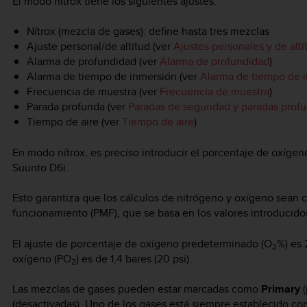
El modo nítrox tiene los siguientes ajustes:
Nítrox (mezcla de gases): define hasta tres mezclas
Ajuste personal/de altitud (ver
Ajustes personales y de alti
Alarma de profundidad (ver
Alarma de profundidad
)
Alarma de tiempo de inmersión (ver
Alarma de tiempo de 
Frecuencia de muestra (ver
Frecuencia de muestra
)
Parada profunda (ver
Paradas de seguridad y paradas prof
Tiempo de aire (ver
Tiempo de aire
)
En modo nítrox, es preciso introducir el porcentaje de oxígeno 
Suunto D6i
.
Esto garantiza que los cálculos de nitrógeno y oxígeno sean c
funcionamiento (PMF), que se basa en los valores introducido
El ajuste de porcentaje de oxígeno predeterminado (O
%) es 
2
oxígeno (PO
) es de 1,4 bares (20 psi).
2
Las mezclas de gases pueden estar marcadas como
Primary
(
(desactivadas). Uno de los gases está siempre establecido c