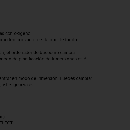
das con oxígeno
como temporizador de tiempo de fondo
ón; el ordenador de buceo no cambia
modo de planificación de inmersiones está
l entrar en modo de inmersión. Puedes cambiar
justes generales.
n).
ELECT
.