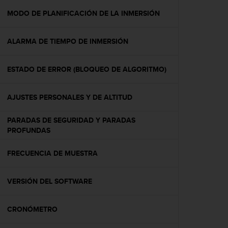
i
o
MODO DE PLANIFICACIÓN DE LA INMERSIÓN
w
e
ALARMA DE TIEMPO DE INMERSIÓN
b
d
e
ESTADO DE ERROR (BLOQUEO DE ALGORITMO)
a
c
u
AJUSTES PERSONALES Y DE ALTITUD
e
r
PARADAS DE SEGURIDAD Y PARADAS
d
PROFUNDAS
o
c
FRECUENCIA DE MUESTRA
o
n
l
VERSIÓN DEL SOFTWARE
a
s
P
CRONÓMETRO
a
u