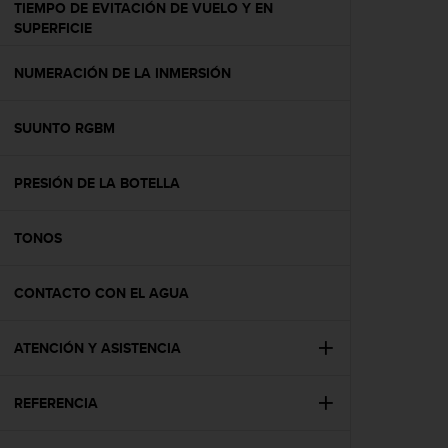
TIEMPO DE EVITACIÓN DE VUELO Y EN
t
SUPERFICIE
a
s
NUMERACIÓN DE LA INMERSIÓN
d
e
a
SUUNTO RGBM
c
c
e
PRESIÓN DE LA BOTELLA
s
i
b
TONOS
i
l
CONTACTO CON EL AGUA
i
d
a
ATENCIÓN Y ASISTENCIA
d
p
a
REFERENCIA
r
a