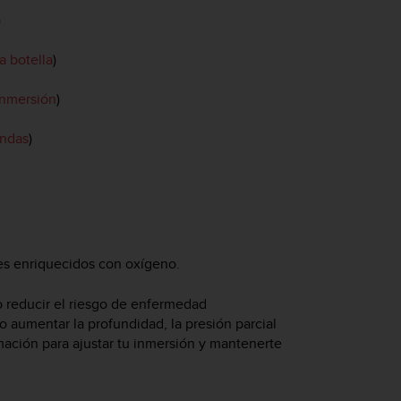
)
a botella
)
inmersión
)
undas
)
es enriquecidos con oxígeno.
o reducir el riesgo de enfermedad
 aumentar la profundidad, la presión parcial
mación para ajustar tu inmersión y mantenerte