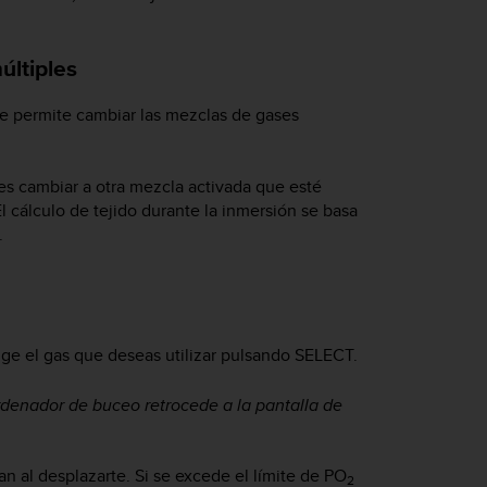
últiples
e permite cambiar las mezclas de gases
es cambiar a otra mezcla activada que esté
l cálculo de tejido durante la inmersión se basa
.
ige el gas que deseas utilizar pulsando
SELECT
.
rdenador de buceo retrocede a la pantalla de
n al desplazarte. Si se excede el límite de PO
2