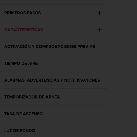
m
i
s
PRIMEROS PASOS
o
d
CARACTERÍSTICAS
e
a
l
ACTIVACIÓN Y COMPROBACIONES PREVIAS
c
a
n
TIEMPO DE AIRE
z
a
r
ALARMAS, ADVERTENCIAS Y NOTIFICACIONES
e
l
TEMPORIZADOR DE APNEA
n
i
v
TASA DE ASCENSO
e
l
d
LUZ DE FONDO
e