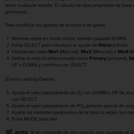
tener cualquier estado. El cálculo de descompresión se basa
(primarios).
Para modificar los ajustes de la mezcla de gases:
Mientras estás en modo nítrox, mantén pulsado
DOWN
.
Pulsa
SELECT
para introducir el ajuste de
Nitrox
(nítrox).
Desplázate hasta
Mix1
(Mezcla1),
Mix2
(Mezcla2) o
Mix3
(M
Define la mezcla seleccionada como
Primary
(primaria),
Se
UP
o
DOWN
y confirma con
SELECT
.
Ajusta el valor parpadeante de O
con
DOWN
o
UP
de acue
2
con
SELECT
.
Ajusta el valor parpadeante de PO
(presión parcial de ox
2
Ajusta los restantes parámetros de la mezcla según tus ne
Pulsa
MODE
para salir.
Si el contenido de una mezcla está ajustado al 2
NOTA: