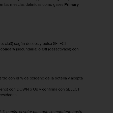
 en las mezclas definidas como gases
Primary
ezcla3) según desees y pulsa
SELECT
.
condary
(secundaria) o
Off
(desactivada) con
rdo con el % de oxígeno de la botella y acepta
ígeno) con
DOWN
o
Up
y confirma con
SELECT
.
cesidades.
2 % o más, el valor ajustado se mantiene hasta