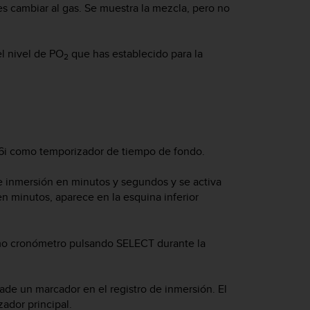
s cambiar al gas. Se muestra la mezcla, pero no
l nivel de PO
que has establecido para la
2
6i
como temporizador de tiempo de fondo.
de inmersión en minutos y segundos y se activa
en minutos, aparece en la esquina inferior
como cronómetro pulsando
SELECT
durante la
ñade un marcador en el registro de inmersión. El
ador principal.