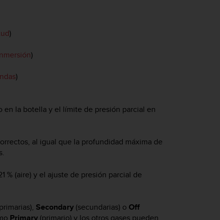
tud
)
inmersión
)
undas
)
en la botella y el límite de presión parcial en
orrectos, al igual que la profundidad máxima de
s.
21 % (aire) y el ajuste de presión parcial de
primarias),
Secondary
(secundarias) o
Off
omo
Primary
(primario) y los otros gases pueden