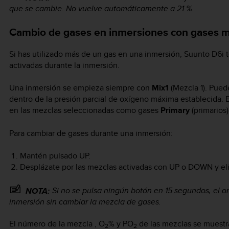
que se cambie. No vuelve automáticamente a 21 %.
Cambio de gases en inmersiones con gases m
Si has utilizado más de un gas en una inmersión,
Suunto D6i
t
activadas durante la inmersión.
Una inmersión se empieza siempre con
Mix1
(Mezcla 1). Pued
dentro de la presión parcial de oxígeno máxima establecida. E
en las mezclas seleccionadas como gases
Primary
(primarios)
Para cambiar de gases durante una inmersión:
Mantén pulsado
UP
.
Desplázate por las mezclas activadas con
UP
o
DOWN
y el
Si no se pulsa ningún botón en 15 segundos, el o
NOTA:
inmersión sin cambiar la mezcla de gases.
El número de la mezcla , O
% y PO
de las mezclas se muestra
2
2