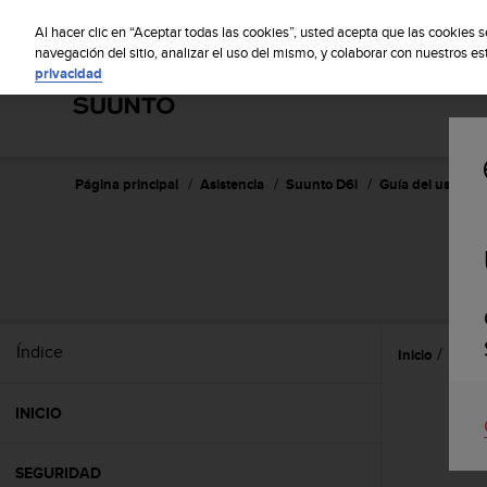
S
Sus
u
Al hacer clic en “Aceptar todas las cookies”, usted acepta que las cookies 
u
navegación del sitio, analizar el uso del mismo, y colaborar con nuestros e
privacidad
n
t
o
m
a
n
Página principal
Asistencia
Suunto D6i
Guía del usuario 
t
i
e
n
e
s
u
Índice
Inicio
Caract
c
o
m
INICIO
p
r
o
SEGURIDAD