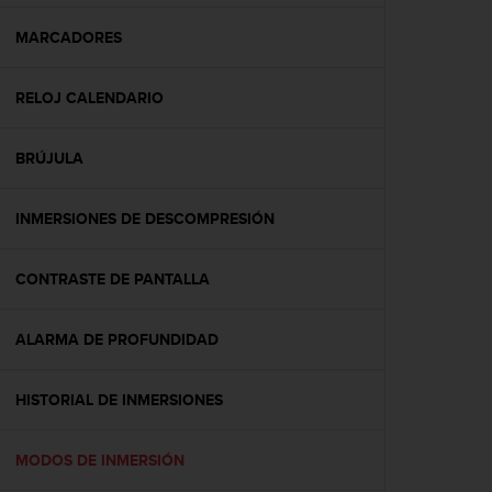
c
o
MARCADORES
n
f
RELOJ CALENDARIO
o
r
m
BRÚJULA
i
d
a
INMERSIONES DE DESCOMPRESIÓN
d
A
A
CONTRASTE DE PANTALLA
e
n
ALARMA DE PROFUNDIDAD
e
s
t
HISTORIAL DE INMERSIONES
e
s
i
MODOS DE INMERSIÓN
t