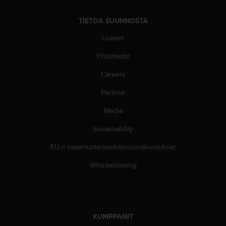
ä
m
TIETOA SUUNNOSTA
y
ö
Uutiset
s
m
Yhtiötiedot
u
i
Careers
d
e
Perinne
n
Media
s
a
Sustainability
a
v
EU:n vaatimustenmukaisuusvakuutukset
u
t
Whistleblowing
e
t
t
a
v
KUMPPANIT
u