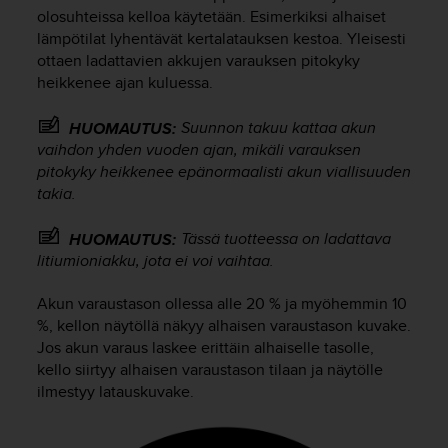
t
olosuhteissa kelloa käytetään. Esimerkiksi alhaiset
ä
lämpötilat lyhentävät kertalatauksen kestoa. Yleisesti
m
ottaen ladattavien akkujen varauksen pitokyky
ä
heikkenee ajan kuluessa.
ä
n
t
Suunnon takuu kattaa akun
HUOMAUTUS:
ä
vaihdon yhden vuoden ajan, mikäli varauksen
l
pitokyky heikkenee epänormaalisti akun viallisuuden
l
takia.
ä
v
Tässä tuotteessa on ladattava
HUOMAUTUS:
e
litiumioniakku, jota ei voi vaihtaa.
r
k
k
Akun varaustason ollessa alle 20 % ja myöhemmin 10
o
%, kellon näytöllä näkyy alhaisen varaustason kuvake.
s
Jos akun varaus laskee erittäin alhaiselle tasolle,
i
kello siirtyy alhaisen varaustason tilaan ja näytölle
v
ilmestyy latauskuvake.
u
s
t