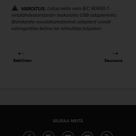
u
t
Lataa kello vain IEC 60950-1 -
VAROITUS:
e
virtalähdestandardin mukaisilla USB-adaptereilla.
t
Standardia noudattamattomat adapterit voivat
t
vahingoittaa kelloa tai aiheuttaa tulipalon.
a
v
u
u
s
Edellinen
Seuraava
o
h
j
e
i
d
e
n
(
W
SEURAA MEITÄ
C
A
G