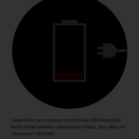
o
l
l
a
v
e
r
k
k
o
s
i
v
u
s
t
o
n
s
Lataa kello sen mukana toimitetulla USB-kaapelilla.
a
Kello herää alhaisen varaustason tilasta, kun akku on
a
latautunut riittävästi.
v