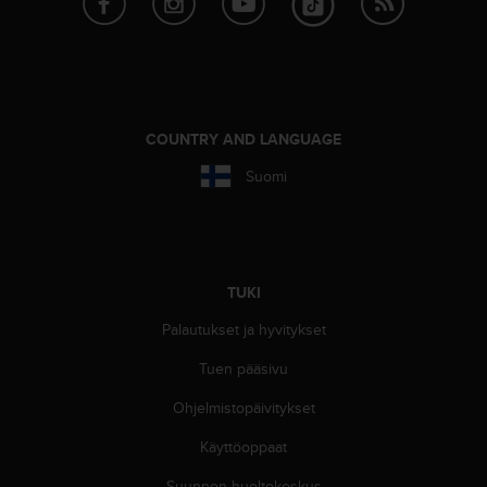
-
o
h
j
e
i
COUNTRY AND LANGUAGE
s
t
Suomi
u
s
)
2
.
TUKI
0
-
Palautukset ja hyvitykset
v
e
Tuen pääsivu
r
Ohjelmistopäivitykset
s
i
Käyttöoppaat
o
n
Suunnon huoltokeskus