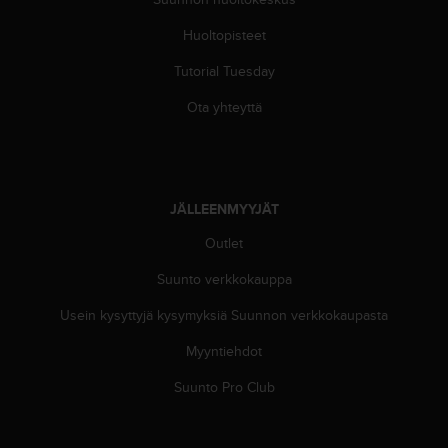
A
A
Huoltopisteet
-
t
Tutorial Tuesday
a
Ota yhteyttä
s
o
n
v
a
JÄLLEENMYYJÄT
a
t
Outlet
i
m
Suunto verkkokauppa
u
k
Usein kysyttyjä kysymyksiä Suunnon verkkokaupasta
s
e
Myyntiehdot
t
Suunto Pro Club
s
e
k