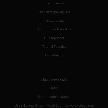
u
Tuen pääsivu
t
e
Ohjelmistopäivitykset
t
t
Käyttöoppaat
a
Suunnon huoltokeskus
v
u
Huoltopisteet
u
s
Tutorial Tuesday
o
h
Ota yhteyttä
j
e
i
d
e
JÄLLEENMYYJÄT
n
(
Outlet
W
Suunto verkkokauppa
C
A
Usein kysyttyjä kysymyksiä Suunnon verkkokaupasta
G