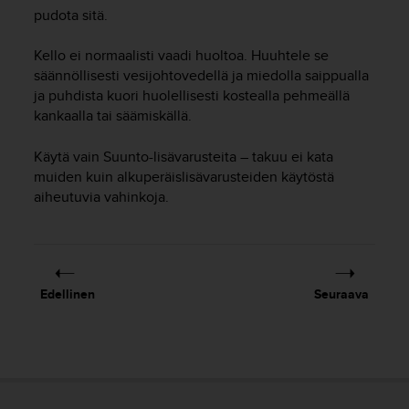
t
pudota sitä.
ä
m
Kello ei normaalisti vaadi huoltoa. Huuhtele se
ä
ä
säännöllisesti vesijohtovedellä ja miedolla saippualla
n
ja puhdista kuori huolellisesti kostealla pehmeällä
t
kankaalla tai säämiskällä.
ä
l
Käytä vain Suunto-lisävarusteita – takuu ei kata
l
muiden kuin alkuperäislisävarusteiden käytöstä
ä
aiheutuvia vahinkoja.
v
e
r
k
k
o
Edellinen
Seuraava
s
i
v
u
s
t