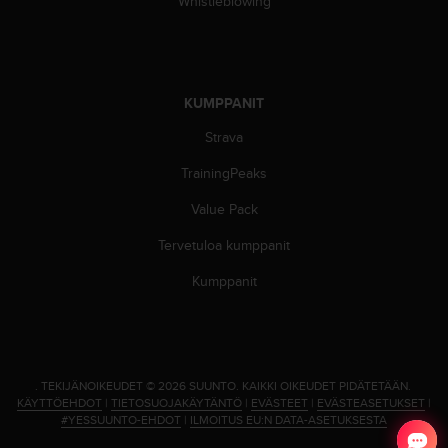
Whistleblowing
A
A
-
t
a
KUMPPANIT
s
o
Strava
n
v
TrainingPeaks
a
a
Value Pack
t
Tervetuloa kumppanit
i
m
Kumppanit
u
k
s
e
t
.
TEKIJÄNOIKEUDET © 2026 SUUNTO.
KAIKKI OIKEUDET PIDÄTETÄÄN.
s
KÄYTTÖEHDOT
|
TIETOSUOJAKÄYTÄNTÖ
|
EVÄSTEET
|
EVÄSTEASETUKSET
|
e
#YESSUUNTO-EHDOT
|
ILMOITUS EU:N DATA-ASETUKSESTA
k