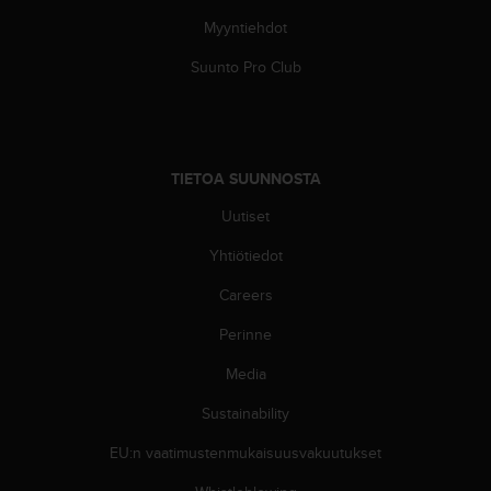
-
Myyntiehdot
o
h
Suunto Pro Club
j
e
i
s
t
TIETOA SUUNNOSTA
u
s
Uutiset
)
Yhtiötiedot
2
.
Careers
0
-
Perinne
v
e
Media
r
s
Sustainability
i
EU:n vaatimustenmukaisuusvakuutukset
o
n