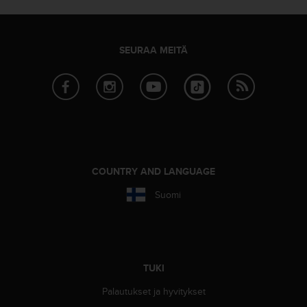
o
l
l
SEURAA MEITÄ
a
v
e
r
k
k
o
s
i
COUNTRY AND LANGUAGE
v
u
Suomi
s
t
o
n
s
TUKI
a
a
Palautukset ja hyvitykset
v