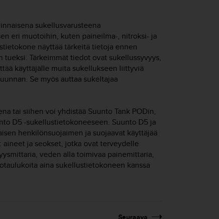
linnaisena sukellusvarusteena
en eri muotoihin, kuten paineilma-, nitroksi- ja
stietokone näyttää tärkeitä tietoja ennen
n tueksi. Tärkeimmät tiedot ovat sukellussyvyys,
tää käyttäjälle muita sukellukseen liittyviä
uunnan. Se myös auttaa sukeltajaa
eena tai siihen voi yhdistää Suunto Tank PODin,
nto D5
-sukellustietokoneeseen.
Suunto D5
ja
en henkilönsuojaimen ja suojaavat käyttäjää
): aineet ja seokset, jotka ovat terveydelle
yysmittaria, veden alla toimivaa painemittaria,
siotaulukoita aina sukellustietokoneen kanssa
Seuraava