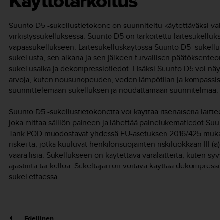
Käyttötarkoitus
Suunto D5
-sukellustietokone on suunniteltu käytettäväksi va
virkistyssukelluksessa.
Suunto D5
on tarkoitettu laitesukelluks
vapaasukellukseen. Laitesukelluskäytössä
Suunto D5
-sukellu
sukellusta, sen aikana ja sen jälkeen turvallisen päätöksenteo
sukellusaika ja dekompressiotiedot. Lisäksi
Suunto D5
voi näyt
arvoja, kuten nousunopeuden, veden lämpötilan ja kompassis
suunnittelemaan sukelluksen ja noudattamaan suunnitelmaa.
Suunto D5
-sukellustietokonetta voi käyttää itsenäisenä laitt
joka mittaa säiliön paineen ja lähettää painelukematiedot
Suu
Tank POD muodostavat yhdessä EU-asetuksen 2016/425 mukais
riskeiltä, jotka kuuluvat henkilönsuojainten riskiluokkaan III (a
vaarallisia. Sukellukseen on käytettävä varalaitteita, kuten syv
ajastinta tai kelloa. Sukeltajan on voitava käyttää dekompres
sukellettaessa.
Edellinen