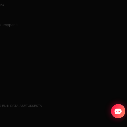
aks
 kumppanit
S EU:N DATA-ASETUKSESTA