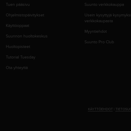
u
Tuen pääsivu
Suunto verkkokauppa
t
e
Ohjelmistopäivitykset
Usein kysyttyjä kysymyk
t
verkkokaupasta
t
Käyttöoppaat
a
Myyntiehdot
Suunnon huoltokeskus
v
Suunto Pro Club
u
Huoltopisteet
u
s
Tutorial Tuesday
o
h
Ota yhteyttä
j
e
i
d
e
n
(
KÄYTTÖEHDOT
|
TIETOSU
W
C
A
G