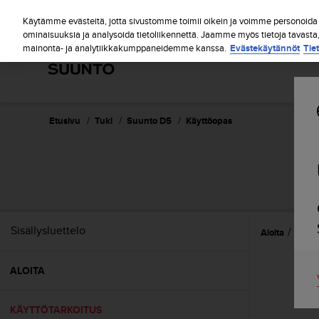
S
u
Käytämme evästeitä, jotta sivustomme toimii oikein ja voimme personoida s
u
ominaisuuksia ja analysoida tietoliikennettä. Jaamme myös tietoja tavasta
mainonta- ja analytiikkakumppaneidemme kanssa.
Evästekäytännöt
Tie
n
t
o
o
n
s
Etusivu
Tuki
Suunto D5
Käyttöopas
i
t
o
u
t
u
n
Sisällysluettelo
Aloita
Käytt
u
t
t
ALOITA
ä
y
t
KÄYTTÖTARKOITUS