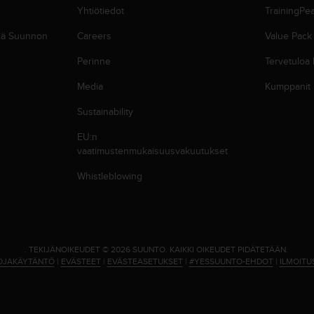
Yhtiötiedot
TrainingPe
siä Suunnon
Careers
Value Pack
Perinne
Tervetuloa
Media
Kumppanit
Sustainability
EU:n
vaatimustenmukaisuusvakuutukset
Whistleblowing
.
TEKIJÄNOIKEUDET © 2026 SUUNTO.
KAIKKI OIKEUDET PIDÄTETÄÄN.
OJAKÄYTÄNTÖ
|
EVÄSTEET
|
EVÄSTEASETUKSET
|
#YESSUUNTO-EHDOT
|
ILMOITU