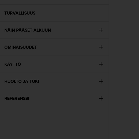
t
ä
m
TURVALLISUUS
ä
ä
NÄIN PÄÄSET ALKUUN
n
t
ä
OMINAISUUDET
l
l
ä
KÄYTTÖ
v
e
r
HUOLTO JA TUKI
k
k
REFERENSSI
o
s
i
v
u
s
t