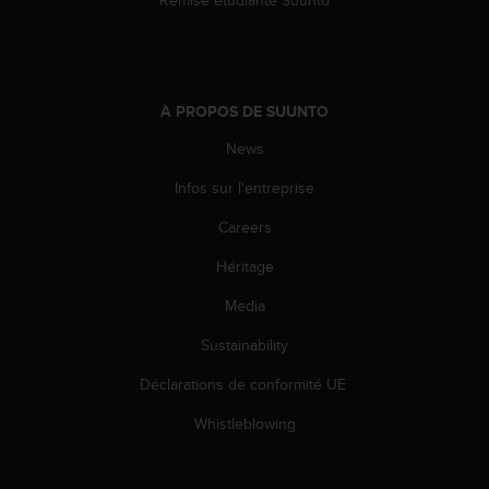
e
b
(
W
e
À PROPOS DE SUUNTO
b
News
C
o
Infos sur l'entreprise
n
t
Careers
e
n
Héritage
t
A
Media
c
Sustainability
c
e
Déclarations de conformité UE
s
s
Whistleblowing
i
b
i