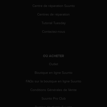
a
Centre de réparation Suunto
c
c
Centres de réparation
e
s
Tutorial Tuesday
s
i
Contactez-nous
b
i
l
i
t
OÙ ACHETER
é
d
Outlet
u
Boutique en ligne Suunto
c
o
FAQs sur la boutique en ligne Suunto
n
t
Conditions Générales de Vente
e
n
Suunto Pro Club
u
W
Remise étudiante Suunto