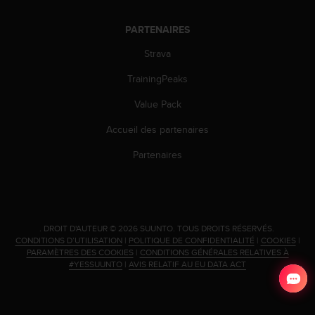
l
i
PARTENAIRES
t
y
Strava
G
u
TrainingPeaks
i
Value Pack
d
e
Accueil des partenaires
l
i
Partenaires
n
e
s
,
W
.
DROIT D'AUTEUR © 2026 SUUNTO.
TOUS DROITS RÉSERVÉS.
C
CONDITIONS D’UTILISATION
|
POLITIQUE DE CONFIDENTIALITÉ
|
COOKIES
|
A
PARAMÈTRES DES COOKIES
|
CONDITIONS GÉNÉRALES RELATIVES À
G
#YESSUUNTO
|
AVIS RELATIF AU EU DATA ACT
)
2
.