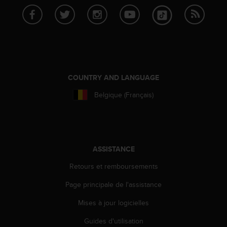
f
o
r
m
i
t
é
COUNTRY AND LANGUAGE
a
u
Belgique (Français)
x
d
i
r
e
c
ASSISTANCE
t
Retours et remboursements
i
v
Page principale de l'assistance
e
s
Mises à jour logicielles
d
'
Guides d'utilisation