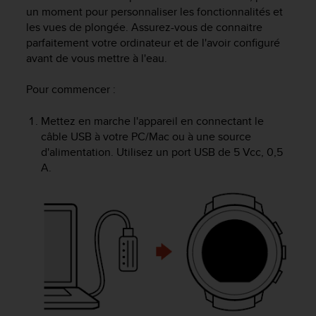
e
un moment pour personnaliser les fonctionnalités et
s
les vues de plongée. Assurez-vous de connaitre
i
parfaitement votre ordinateur et de l'avoir configuré
t
avant de vous mettre à l'eau.
e
W
e
Pour commencer :
b
a
Mettez en marche l'appareil en connectant le
u
câble USB à votre PC/Mac ou à une source
n
d'alimentation. Utilisez un port USB de 5 Vcc, 0,5
i
A.
v
e
a
u
A
A
d
e
c
o
n