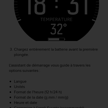
e
b
(
W
e
b
C
o
n
t
Chargez entièrement la batterie avant la première
e
plongée.
n
t
L'assistant de démarrage vous guide à travers les
A
options suivantes :
c
c
Langue
e
s
Unités
s
Format de l'heure (12 h/24 h)
i
Format de la date (jj.mm / mm/jj)
b
Heure et date
i
Connexion à l'appli Suunto (recommandé)