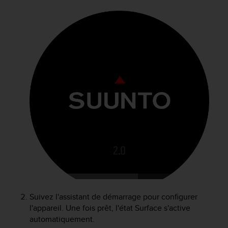
f
o
r
m
i
t
é
a
u
x
d
i
r
e
c
t
i
v
e
Suivez l'assistant de démarrage pour configurer
s
l'appareil. Une fois prêt, l'état Surface s'active
d
automatiquement.
'