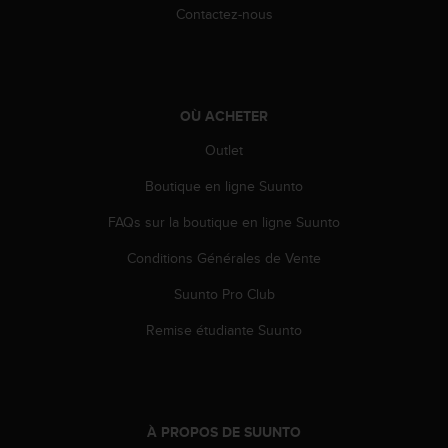
o
Contactez-nous
r
m
i
t
é
OÙ ACHETER
a
Outlet
u
x
Boutique en ligne Suunto
a
u
FAQs sur la boutique en ligne Suunto
t
r
Conditions Générales de Vente
e
s
Suunto Pro Club
n
Remise étudiante Suunto
o
r
m
e
s
À PROPOS DE SUUNTO
d