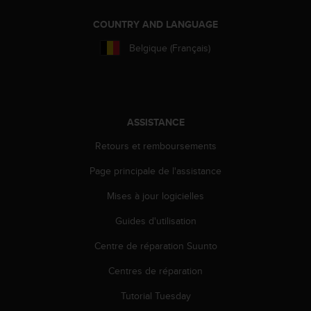
0
a
COUNTRY AND LANGUAGE
i
n
Belgique (Français)
s
i
q
u
'
ASSISTANCE
à
a
Retours et remboursements
s
s
Page principale de l'assistance
u
r
Mises à jour logicielles
e
Guides d'utilisation
r
s
Centre de réparation Suunto
a
c
Centres de réparation
o
n
Tutorial Tuesday
f