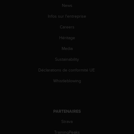
'
News
a
c
Infos sur l'entreprise
c
e
Careers
s
s
Héritage
i
Media
b
i
Sustainability
l
i
Déclarations de conformité UE
t
é
Whistleblowing
.
A
d
r
e
PARTENAIRES
s
s
Strava
e
TrainingPeaks
z