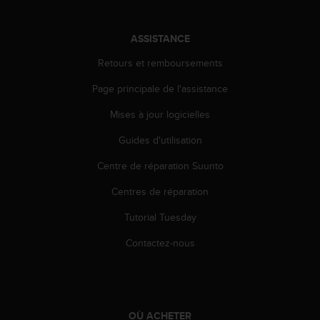
a
c
c
ASSISTANCE
e
s
Retours et remboursements
s
Page principale de l'assistance
i
b
Mises à jour logicielles
i
l
Guides d'utilisation
i
t
Centre de réparation Suunto
é
d
Centres de réparation
u
Tutorial Tuesday
c
o
Contactez-nous
n
t
e
n
u
OÙ ACHETER
W