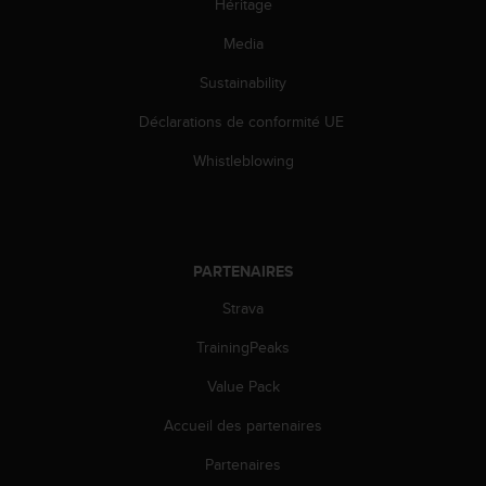
Héritage
l
i
Media
t
y
Sustainability
G
u
Déclarations de conformité UE
i
Whistleblowing
d
e
l
i
n
e
PARTENAIRES
s
Strava
,
W
TrainingPeaks
C
A
Value Pack
G
)
Accueil des partenaires
2
Partenaires
.