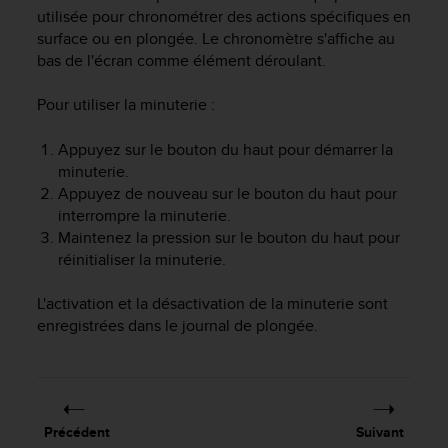
e
utilisée pour chronométrer des actions spécifiques en
s
surface ou en plongée. Le chronomètre s'affiche au
i
bas de l'écran comme élément déroulant.
t
e
W
Pour utiliser la minuterie :
e
b
Appuyez sur le bouton du haut pour démarrer la
a
minuterie.
u
Appuyez de nouveau sur le bouton du haut pour
n
interrompre la minuterie.
i
Maintenez la pression sur le bouton du haut pour
v
réinitialiser la minuterie.
e
a
u
L'activation et la désactivation de la minuterie sont
A
enregistrées dans le journal de plongée.
A
d
e
c
o
Précédent
Suivant
n