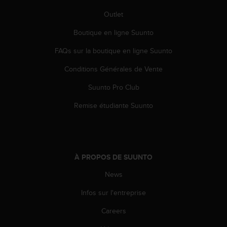
e
Outlet
b
(
Boutique en ligne Suunto
W
e
FAQs sur la boutique en ligne Suunto
b
Conditions Générales de Vente
C
o
Suunto Pro Club
n
t
Remise étudiante Suunto
e
n
t
A
c
À PROPOS DE SUUNTO
c
e
News
s
s
Infos sur l'entreprise
i
Careers
b
i