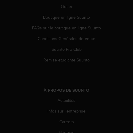
e
Outlet
b
(
Boutique en ligne Suunto
W
FAQs sur la boutique en ligne Suunto
e
b
Conditions Générales de Vente
C
o
Suunto Pro Club
n
t
Remise étudiante Suunto
e
n
t
A
c
À PROPOS DE SUUNTO
c
e
Actualités
s
Infos sur l'entreprise
s
i
Careers
b
i
Héritage