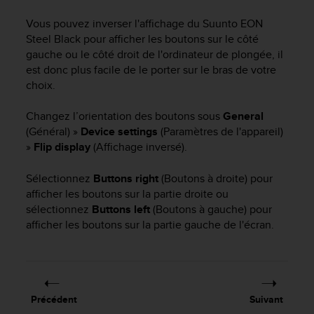
e
s
Vous pouvez inverser l'affichage du
Suunto EON
i
Steel Black
pour afficher les boutons sur le côté
t
gauche ou le côté droit de l'ordinateur de plongée, il
e
est donc plus facile de le porter sur le bras de votre
W
choix.
e
b
a
Changez l’orientation des boutons sous
General
u
(Général) »
Device settings
(Paramètres de l'appareil)
n
»
Flip display
(Affichage inversé).
i
v
Sélectionnez
Buttons right
(Boutons à droite) pour
e
afficher les boutons sur la partie droite ou
a
sélectionnez
Buttons left
(Boutons à gauche) pour
u
afficher les boutons sur la partie gauche de l'écran.
A
A
d
e
c
o
Précédent
Suivant
n