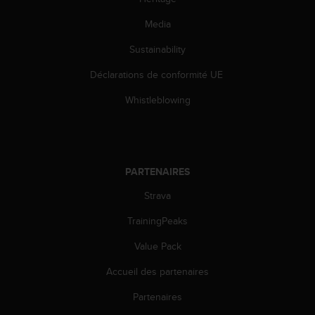
l
i
Media
t
y
Sustainability
G
Déclarations de conformité UE
u
i
Whistleblowing
d
e
l
i
n
PARTENAIRES
e
s
Strava
,
W
TrainingPeaks
C
A
Value Pack
G
Accueil des partenaires
)
2
Partenaires
.