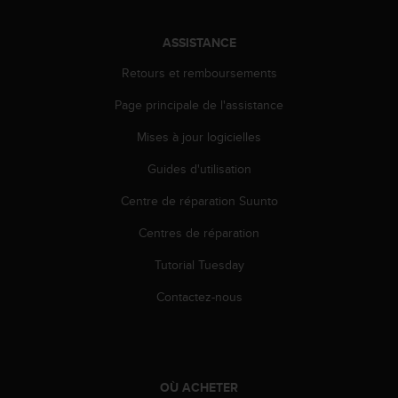
a
c
c
ASSISTANCE
e
Retours et remboursements
s
s
Page principale de l'assistance
i
b
Mises à jour logicielles
i
l
Guides d'utilisation
i
t
Centre de réparation Suunto
é
Centres de réparation
d
u
Tutorial Tuesday
c
o
Contactez-nous
n
t
e
n
u
OÙ ACHETER
W