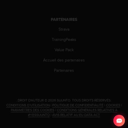
l
i
t
PARTENAIRES
y
G
Strava
u
i
TrainingPeaks
d
e
Value Pack
l
i
Accueil des partenaires
n
Partenaires
e
s
,
W
C
A
.
DROIT D'AUTEUR © 2026 SUUNTO.
TOUS DROITS RÉSERVÉS.
CONDITIONS D’UTILISATION
|
POLITIQUE DE CONFIDENTIALITÉ
|
COOKIES
|
G
PARAMÈTRES DES COOKIES
|
CONDITIONS GÉNÉRALES RELATIVES À
)
#YESSUUNTO
|
AVIS RELATIF AU EU DATA ACT
2
.