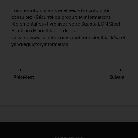
e
s
Pour les informations relatives à la conformité,
i
consultez «Sécurité du produit et informations
t
réglementaires» livré avec votre
Suunto EON Steel
e
Black
ou disponible à l'adresse
W
suivantewww.suunto.com/suuntoeonsteelblack/safet
e
b
yandregulatoryinformation.
a
u
n
i
v
Précédent
Suivant
e
a
u
A
A
d
e
c
o
n