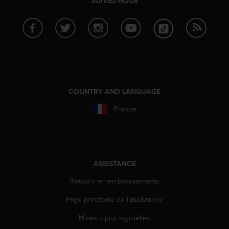
SUIVEZ-NOUS
f
o
r
m
i
t
é
a
u
COUNTRY AND LANGUAGE
x
France
d
i
r
e
c
t
ASSISTANCE
i
v
Retours et remboursements
e
Page principale de l'assistance
s
d
Mises à jour logicielles
'