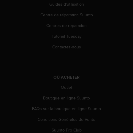
a
Guides d'utilisation
c
c
Centre de réparation Suunto
e
s
Centres de réparation
s
Tutorial Tuesday
i
b
Contactez-nous
i
l
i
t
é
OÙ ACHETER
d
u
Outlet
c
o
Boutique en ligne Suunto
n
t
FAQs sur la boutique en ligne Suunto
e
Conditions Générales de Vente
n
u
Suunto Pro Club
W