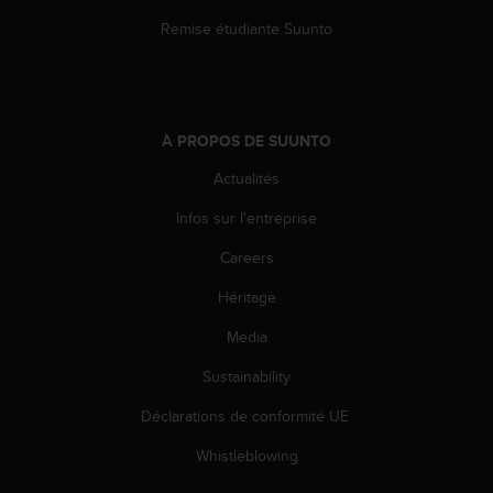
e
Remise étudiante Suunto
b
(
W
e
b
À PROPOS DE SUUNTO
C
o
Actualités
n
t
Infos sur l'entreprise
e
Careers
n
t
Héritage
A
c
Media
c
e
Sustainability
s
s
Déclarations de conformité UE
i
Whistleblowing
b
i