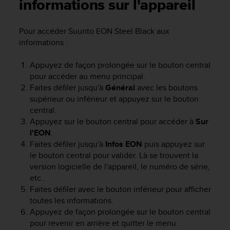
e
informations sur l'appareil
s
i
Pour accéder
Suunto EON Steel Black
aux
t
informations
:
e
W
e
Appuyez de façon prolongée sur le bouton central
b
pour accéder au menu principal.
a
Faites défiler jusqu'à
Général
avec les boutons
u
supérieur ou inférieur et appuyez sur le bouton
n
central.
i
Appuyez sur le bouton central pour accéder à
Sur
v
l'EON
.
e
Faites défiler jusqu'à
Infos EON
puis appuyez sur
a
u
le bouton central pour valider. Là se trouvent la
A
version logicielle de l'appareil, le numéro de série,
A
etc..
d
Faites défiler avec le bouton inférieur pour afficher
e
toutes les informations.
c
Appuyez de façon prolongée sur le bouton central
o
pour revenir en arrière et quitter le menu.
n