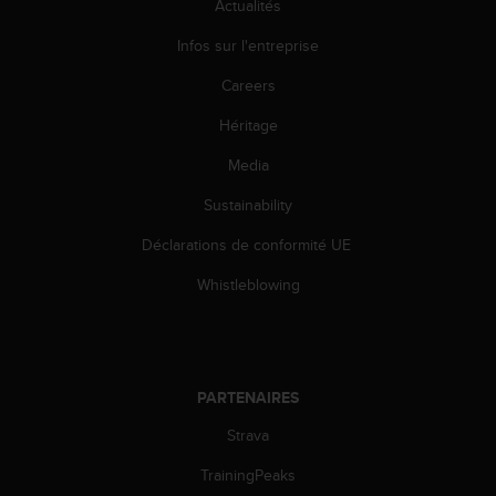
Actualités
l
i
Infos sur l'entreprise
t
y
Careers
G
u
Héritage
i
d
Media
e
Sustainability
l
i
Déclarations de conformité UE
n
e
Whistleblowing
s
,
W
C
A
PARTENAIRES
G
)
Strava
2
.
TrainingPeaks