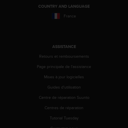
a
COUNTRY AND LANGUAGE
c
c
France
e
s
s
i
b
ASSISTANCE
i
l
Retours et remboursements
i
t
Page principale de l'assistance
é
d
Mises à jour logicielles
u
c
Guides d'utilisation
o
Centre de réparation Suunto
n
t
Centres de réparation
e
n
Tutorial Tuesday
u
W