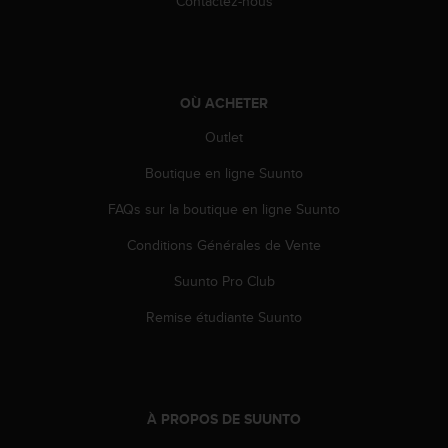
Contactez-nous
e
b
(
W
e
OÙ ACHETER
b
C
Outlet
o
Boutique en ligne Suunto
n
t
FAQs sur la boutique en ligne Suunto
e
n
Conditions Générales de Vente
t
A
Suunto Pro Club
c
c
Remise étudiante Suunto
e
s
s
i
b
À PROPOS DE SUUNTO
i