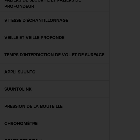
PALIERS DE SÉCURITÉ ET PALIERS DE
l
PROFONDEUR
i
t
VITESSE D'ÉCHANTILLONNAGE
y
G
u
VEILLE ET VEILLE PROFONDE
i
d
e
TEMPS D'INTERDICTION DE VOL ET DE SURFACE
l
i
n
APPLI SUUNTO
e
s
SUUNTOLINK
,
W
C
PRESSION DE LA BOUTEILLE
A
G
)
CHRONOMÈTRE
2
.