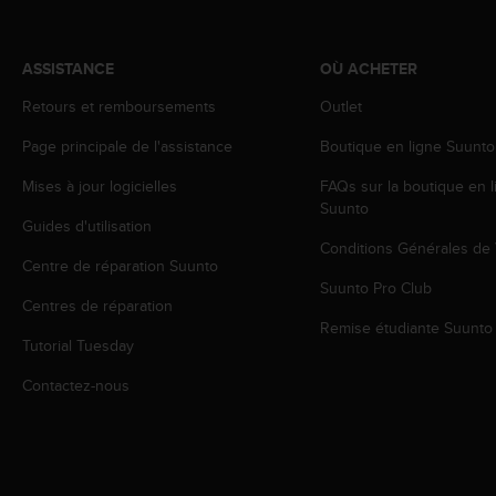
o
r
m
ASSISTANCE
OÙ ACHETER
i
t
Retours et remboursements
Outlet
é
Page principale de l'assistance
Boutique en ligne Suunto
a
u
Mises à jour logicielles
FAQs sur la boutique en l
x
Suunto
a
Guides d'utilisation
u
Conditions Générales de
t
Centre de réparation Suunto
r
Suunto Pro Club
e
Centres de réparation
s
Remise étudiante Suunto
Tutorial Tuesday
n
o
Contactez-nous
r
m
e
s
d