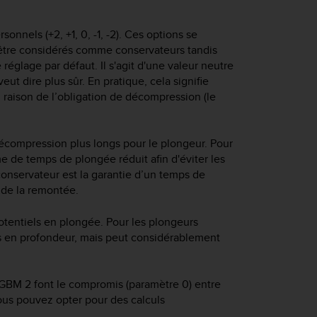
nels (+2, +1, 0, -1, -2). Ces options se
être considérés comme conservateurs tandis
réglage par défaut. Il s'agit d'une valeur neutre
ut dire plus sûr. En pratique, cela signifie
raison de l’obligation de décompression (le
compression plus longs pour le plongeur. Pour
 de temps de plongée réduit afin d'éviter les
conservateur est la garantie d’un temps de
 de la remontée.
otentiels en plongée. Pour les plongeurs
s en profondeur, mais peut considérablement
GBM 2 font le compromis (paramètre 0) entre
ous pouvez opter pour des calculs