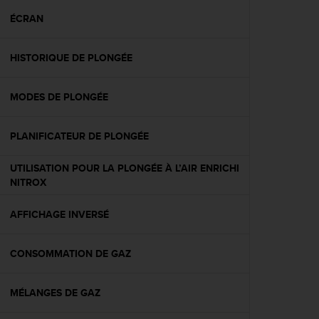
a
c
ÉCRAN
c
e
HISTORIQUE DE PLONGÉE
s
s
i
MODES DE PLONGÉE
b
i
l
PLANIFICATEUR DE PLONGÉE
i
t
UTILISATION POUR LA PLONGÉE À L’AIR ENRICHI
é
NITROX
d
u
AFFICHAGE INVERSÉ
c
o
n
CONSOMMATION DE GAZ
t
e
n
MÉLANGES DE GAZ
u
W