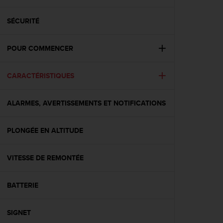
e
s
i
SÉCURITÉ
t
e
POUR COMMENCER
W
e
b
CARACTÉRISTIQUES
a
u
n
ALARMES, AVERTISSEMENTS ET NOTIFICATIONS
i
v
e
PLONGÉE EN ALTITUDE
a
u
VITESSE DE REMONTÉE
A
A
d
BATTERIE
e
c
o
SIGNET
n