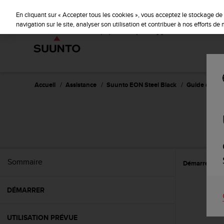
S
u
En cliquant sur « Accepter tous les cookies », vous acceptez le stockage de 
u
navigation sur le site, analyser son utilisation et contribuer à nos efforts d
n
t
o
s
'
e
Accueil
Assistance
Suunto EON Steel Black
Guide d'utili
n
g
a
S
g
e
à
a
Sommaire
Démarrer
C
m
e
n
DÉMARRER
e
r
c
UTILISATION PRÉVUE