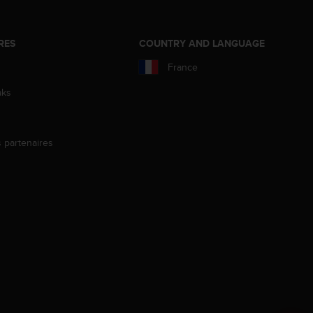
RES
COUNTRY AND LANGUAGE
France
aks
s partenaires
s