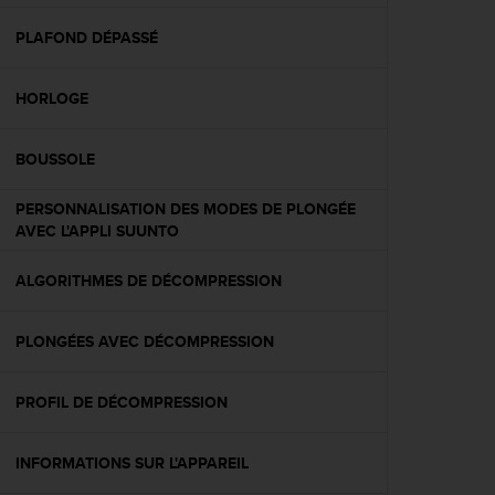
f
o
PLAFOND DÉPASSÉ
r
m
HORLOGE
i
t
é
BOUSSOLE
a
u
PERSONNALISATION DES MODES DE PLONGÉE
x
AVEC L'APPLI SUUNTO
d
i
r
ALGORITHMES DE DÉCOMPRESSION
e
c
PLONGÉES AVEC DÉCOMPRESSION
t
i
v
PROFIL DE DÉCOMPRESSION
e
s
d
INFORMATIONS SUR L'APPAREIL
'