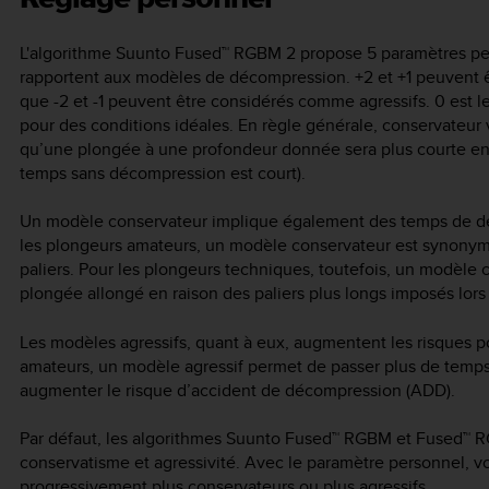
L'algorithme Suunto Fused™ RGBM 2 propose 5 paramètres person
rapportent aux modèles de décompression. +2 et +1 peuvent 
que -2 et -1 peuvent être considérés comme agressifs. 0 est le 
pour des conditions idéales. En règle générale, conservateur ve
qu’une plongée à une profondeur donnée sera plus courte en 
temps sans décompression est court).
Un modèle conservateur implique également des temps de dé
les plongeurs amateurs, un modèle conservateur est synonyme
paliers. Pour les plongeurs techniques, toutefois, un modèle 
plongée allongé en raison des paliers plus longs imposés lors
Les modèles agressifs, quant à eux, augmentent les risques p
amateurs, un modèle agressif permet de passer plus de temp
augmenter le risque d’accident de décompression (ADD).
Par défaut, les algorithmes Suunto Fused™ RGBM et Fused™ R
conservatisme et agressivité. Avec le paramètre personnel, v
progressivement plus conservateurs ou plus agressifs.