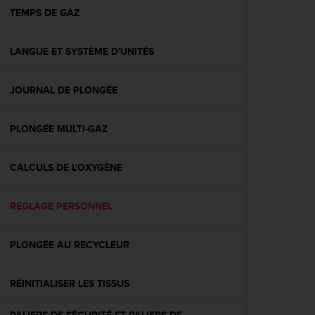
e
TEMPS DE GAZ
b
(
LANGUE ET SYSTÈME D'UNITÉS
W
e
b
JOURNAL DE PLONGÉE
C
o
n
PLONGÉE MULTI-GAZ
t
e
n
CALCULS DE L'OXYGÈNE
t
A
RÉGLAGE PERSONNEL
c
c
e
PLONGÉE AU RECYCLEUR
s
s
i
RÉINITIALISER LES TISSUS
b
i