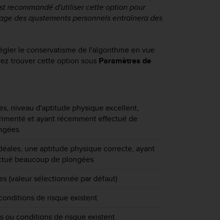
est recommandé d'utiliser cette option pour
lage des ajustements personnels entraînera des
régler le conservatisme de l'algorithme en vue
uvez trouver cette option sous
Paramètres de
es, niveau d'aptitude physique excellent,
imenté et ayant récemment effectué de
ngées
déales, une aptitude physique correcte, ayant
ctué beaucoup de plongées
es (valeur sélectionnée par défaut)
conditions de risque existent
rs ou conditions de risque existent