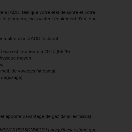
té à l'ADD, tels que votre état de santé et votre
 le plongeur, mais varient également d'un jour
entualité d'un d'ADD incluent :
'eau est inférieure à 20 °C (68 °F)
 physique moyen
ns
meil, de voyages fatigants)
le dégazage)
et apporte davantage de gaz dans les tissus)
ENTS PERSONNELS ! Lorsqu'il est estimé que