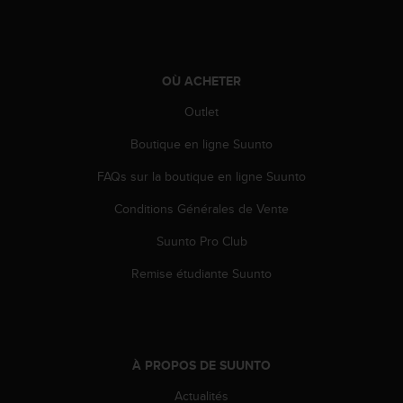
'
a
c
c
e
OÙ ACHETER
s
Outlet
s
i
Boutique en ligne Suunto
b
i
FAQs sur la boutique en ligne Suunto
l
i
Conditions Générales de Vente
t
é
Suunto Pro Club
.
Remise étudiante Suunto
A
d
r
e
s
s
À PROPOS DE SUUNTO
e
Actualités
z