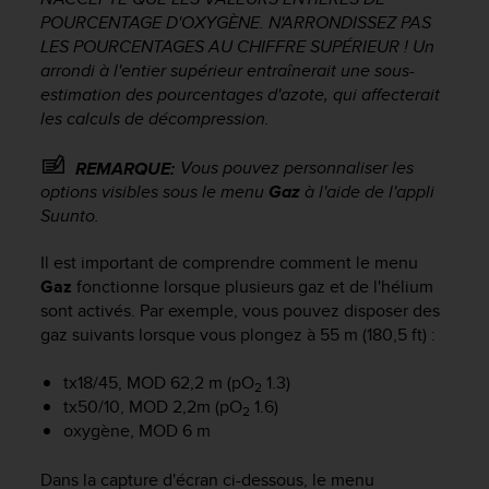
a
POURCENTAGE D'OXYGÈNE. N'ARRONDISSEZ PAS
c
LES POURCENTAGES AU CHIFFRE SUPÉRIEUR ! Un
c
arrondi à l'entier supérieur entraînerait une sous-
e
s
estimation des pourcentages d'azote, qui affecterait
s
les calculs de décompression.
i
b
Vous pouvez personnaliser les
REMARQUE:
i
options visibles sous le menu
Gaz
à l'aide de l'appli
l
Suunto.
i
t
Il est important de comprendre comment le menu
é
Gaz
fonctionne lorsque plusieurs gaz et de l'hélium
d
sont activés. Par exemple, vous pouvez disposer des
u
c
gaz suivants lorsque vous plongez à 55 m (180,5 ft) :
o
n
tx18/45, MOD 62,2 m (pO
1.3)
2
t
tx50/10, MOD 2,2m (pO
1.6)
2
e
oxygène, MOD 6 m
n
u
Dans la capture d'écran ci-dessous, le menu
W