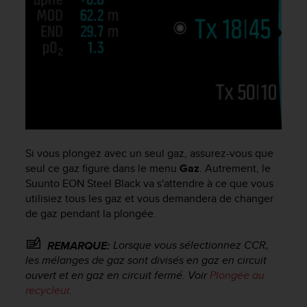
l
i
t
y
G
u
i
d
e
l
i
Si vous plongez avec un seul gaz, assurez-vous que
n
seul ce gaz figure dans le menu
Gaz
. Autrement, le
e
Suunto EON Steel Black
va s'attendre à ce que vous
s
utilisiez tous les gaz et vous demandera de changer
,
W
de gaz pendant la plongée.
C
A
Lorsque vous sélectionnez CCR,
REMARQUE:
G
les mélanges de gaz sont divisés en gaz en circuit
)
ouvert et en gaz en circuit fermé. Voir
Plongée au
2
recycleur
.
.