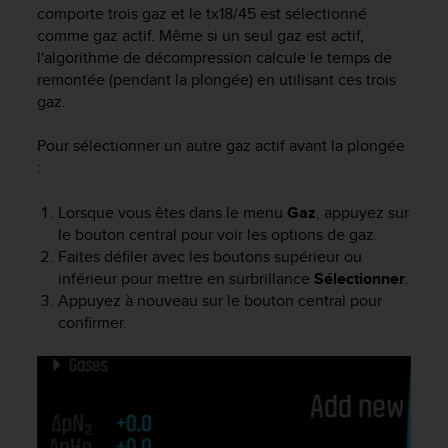
comporte trois gaz et le tx18/45 est sélectionné
e
comme gaz actif. Même si un seul gaz est actif,
b
l'algorithme de décompression calcule le temps de
(
W
remontée (pendant la plongée) en utilisant ces trois
e
gaz.
b
C
Pour sélectionner un autre gaz actif avant la plongée
o
:
n
t
Lorsque vous êtes dans le menu
Gaz
, appuyez sur
e
le bouton central pour voir les options de gaz.
n
Faites défiler avec les boutons supérieur ou
t
inférieur pour mettre en surbrillance
Sélectionner
.
A
c
Appuyez à nouveau sur le bouton central pour
c
confirmer.
e
s
s
i
b
i