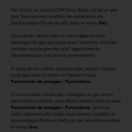
e
s
Par défaut, le
Suunto EON Steel Black
n'a qu'un gaz
i
(air). Vous pouvez modifier les paramètres de
t
pourcentage d'O
et de pO
dans le menu
Gaz
.
e
2
2
W
Vous devez définir dans le menu
Gaz
tous les
e
b
mélanges de gaz que vous avez l'intention d'utiliser
a
pendant la plongée afin que l'algorithme de
u
décompression fonctionne correctement.
n
i
Si vous devez utiliser plusieurs gaz, activez l'option
v
multi-gaz dans le menu de l'appareil sous
e
Paramètres de plongée
»
Paramètres
.
a
u
Si vous voulez utiliser des mélanges de gaz trimix
A
A
(avec hélium activé), vous devez activer l'hélium sous
d
Paramètres de plongée
»
Paramètres
. Une fois
e
cette opération effectuée, vous pouvez modifier le
c
pourcentage d'hélium (He%) du gaz sélectionné dans
o
le menu
Gaz
.
n