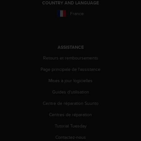
COUNTRY AND LANGUAGE
o
r
France
m
i
t
é
a
ASSISTANCE
u
x
Retours et remboursements
a
u
Page principale de l'assistance
t
r
Mises à jour logicielles
e
Guides d'utilisation
s
n
Centre de réparation Suunto
o
r
Centres de réparation
m
e
Tutorial Tuesday
s
d
Contactez-nous