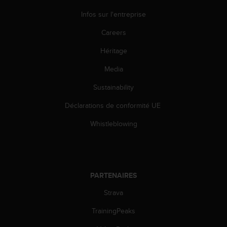
-
Infos sur l'entreprise
v
o
Careers
u
s
Héritage
a
Media
u
S
Sustainability
e
r
Déclarations de conformité UE
v
i
Whistleblowing
c
e
c
l
i
PARTENAIRES
e
n
Strava
t
TrainingPeaks
s
a