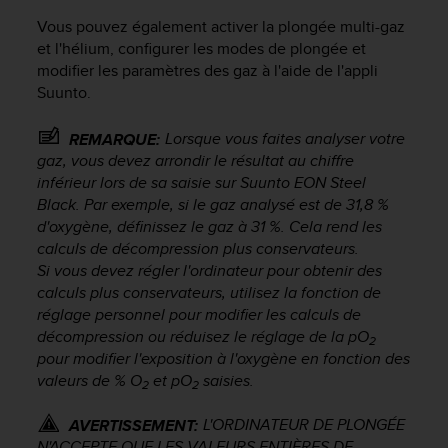
f
Vous pouvez également activer la plongée multi-gaz
o
et l'hélium, configurer les modes de plongée et
r
modifier les paramètres des gaz à l'aide de l'appli
m
Suunto.
i
t
é
Lorsque vous faites analyser votre
REMARQUE:
a
gaz, vous devez arrondir le résultat au chiffre
u
inférieur lors de sa saisie sur
Suunto EON Steel
x
Black
. Par exemple, si le gaz analysé est de 31,8 %
d
d'oxygène, définissez le gaz à 31 %. Cela rend les
i
calculs de décompression plus conservateurs.
r
Si vous devez régler l'ordinateur pour obtenir des
e
calculs plus conservateurs, utilisez la fonction de
c
réglage personnel pour modifier les calculs de
t
i
décompression ou réduisez le réglage de la pO
2
v
pour modifier l'exposition à l'oxygène en fonction des
e
valeurs de % O
et pO
saisies.
2
2
s
d
L'ORDINATEUR DE PLONGÉE
AVERTISSEMENT:
'
N'ACCEPTE QUE LES VALEURS ENTIÈRES DE